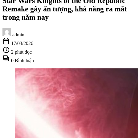
Star Wars Knights of the Old Republic
Remake gây ấn tượng, khả năng ra mắt
trong năm nay
admin
calendar_today
17/03/2026
schedule
2 phút đọc
forum
0 Bình luận