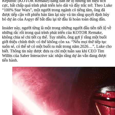
Republic (KOTOR Remake) đang dần hé lộ những tín hiệu tích
cực, bất chấp quá trình phát triển kéo dài và đầy trắc trở. Theo Luke
“100% Star Wars”, một người trong ngành có tiếng tăm, ông đã
được tiếp cận với phiên bản làm lại này và tin rằng quyết định hủy
bỏ dự án của Aspyr để bắt đầu lại từ đầu là hoàn toàn đúng đắn.
Insider này, người từng là một trong những người đầu tiên tiết lộ về
những rắc rối trong quá trình phát triển của KOTOR Remake,
không chia sẻ chi tiết cụ thể. Tuy nhiên, ông gợi ý rằng một buổi
giới thiệu chính thức có thể không còn xa. “Nếu mọi thứ tiếp tục
suôn sẻ, có thể sẽ có một buổi ra mắt trong năm 2026…”, Luke cho
biết. Thông tin này được đưa ra chỉ một tuần sau khi CEO Tim
Willits của Saber Interactive xác nhận rằng dự án vẫn đang được
tiến hành.