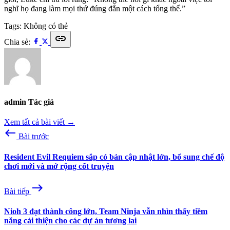
nghĩ họ đang làm mọi thứ đúng đắn một cách tổng thể.”
Tags:
Không có thẻ
link
Chia sẻ:
admin
Tác giả
Xem tất cả bài viết →
west
Bài trước
Resident Evil Requiem sắp có bản cập nhật lớn, bổ sung chế độ
chơi mới và mở rộng cốt truyện
east
Bài tiếp
Nioh 3 đạt thành công lớn, Team Ninja vẫn nhìn thấy tiềm
năng cải thiện cho các dự án tương lai