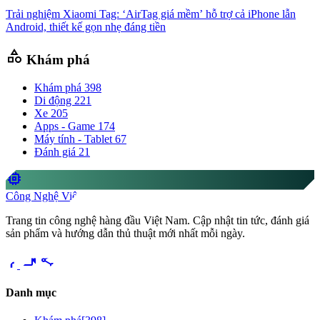
Trải nghiệm Xiaomi Tag: ‘AirTag giá mềm’ hỗ trợ cả iPhone lẫn
Android, thiết kế gọn nhẹ đáng tiền
category
Khám phá
Khám phá
398
Di động
221
Xe
205
Apps - Game
174
Máy tính - Tablet
67
Đánh giá
21
memory
Công Nghệ Việt
Trang tin công nghệ hàng đầu Việt Nam. Cập nhật tin tức, đánh giá
sản phẩm và hướng dẫn thủ thuật mới nhất mỗi ngày.
videocam
share
Danh mục