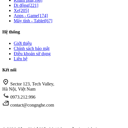
Khám phá
[398]
Di động
[221]
Xe
[205]
Apps - Game
[174]
Máy tính - Tablet
[67]
Hệ thống
Giới thiệu
Chính sách bảo mật
Điều khoản sử dụng
Liên hệ
Kết nối
location_on
Sector 123, Tech Valley,
Hà Nội, Việt Nam
call
0973.212.996
mail
contact@congnghe.com