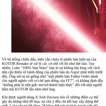
Về hệ thống chiến đấu, hiện vẫn chưa rõ phiên bản hiện tại của
KOTOR Remake sẽ xử lý các cơ chế cốt lõi như thế nào. Tuy
nhiên, Luke “100% Star Wars” bày tỏ sự không hài lòng với cách
tiếp cận thiên về hành động của phiên bản do Aspyr phát triển trước
đây. Ông mô tả nó giống như “một phiên bản Fallen Order dành
cho người nghèo với cơ chế tạm dừng của FF7”, và khẳng định đây
“không phải là một giấc mơ trở thành hiện thực” đối với một người
hâm mộ KOTOR lâu năm như ông.
Khi được người dùng X Josh Davison hỏi về những điểm cụ thể
gây ấn tượng như đồ họa, sự chú ý đến chi tiết hay xây dựng thế
giới, Luke chỉ trả lời rằng: “Không thể nói gì khác ngoài việc tôi