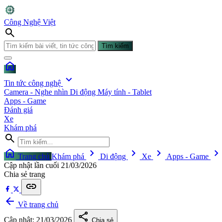
memory
Công Nghệ Việt
search
Tìm kiếm
home
expand_more
Tin tức công nghệ
Camera - Nghe nhìn
Di động
Máy tính - Tablet
Apps - Game
Đánh giá
Xe
Khám phá
search
home
chevron_right
chevron_right
chevron_right
chevron_righ
Trang chủ
Khám phá
Di động
Xe
Apps - Game
Cập nhật lần cuối
21/03/2026
Chia sẻ trang
link
arrow_back
Về trang chủ
share
Cập nhật: 21/03/2026
Chia sẻ