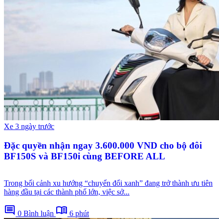
Xe
3 ngày trước
Đặc quyền nhận ngay 3.600.000 VND cho bộ đôi
BF150S và BF150i cùng BEFORE ALL
Trong bối cảnh xu hướng “chuyển đổi xanh” đang trở thành ưu tiên
hàng đầu tại các thành phố lớn, việc sở...
comment
menu_book
0 Bình luận
6 phút