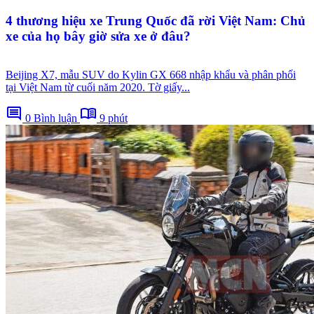
4 thương hiệu xe Trung Quốc đã rời Việt Nam: Chủ
xe của họ bây giờ sửa xe ở đâu?
Beijing X7, mẫu SUV do Kylin GX 668 nhập khẩu và phân phối
tại Việt Nam từ cuối năm 2020. Tờ giấy...
comment
menu_book
0 Bình luận
9 phút