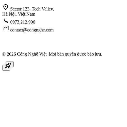
location_on
Sector 123, Tech Valley,
Hà Nội, Việt Nam
call
0973.212.996
mail
contact@congnghe.com
© 2026
Công Nghệ Việt
. Mọi bản quyền được bảo lưu.
rocket_launch