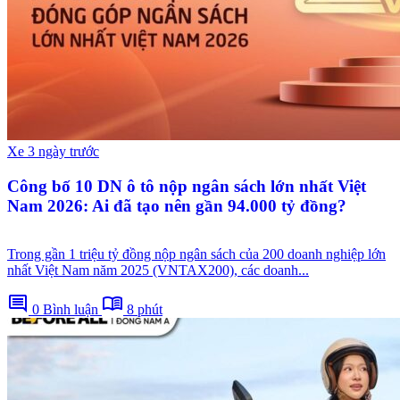
Xe
3 ngày trước
Công bố 10 DN ô tô nộp ngân sách lớn nhất Việt
Nam 2026: Ai đã tạo nên gần 94.000 tỷ đồng?
Trong gần 1 triệu tỷ đồng nộp ngân sách của 200 doanh nghiệp lớn
nhất Việt Nam năm 2025 (VNTAX200), các doanh...
comment
menu_book
0 Bình luận
8 phút