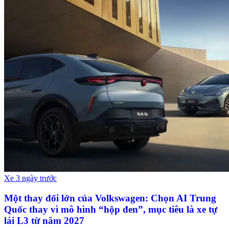
Xe
3 ngày trước
Một thay đổi lớn của Volkswagen: Chọn AI Trung
Quốc thay vì mô hình “hộp đen”, mục tiêu là xe tự
lái L3 từ năm 2027