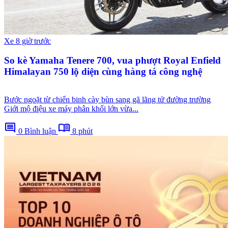
Xe
8 giờ trước
So kè Yamaha Tenere 700, vua phượt Royal Enfield
Himalayan 750 lộ diện cùng hàng tá công nghệ
Bước ngoặt từ chiến binh cày bùn sang gã lãng tử đường trường
Giới mộ điệu xe máy phân khối lớn vừa...
comment
menu_book
0 Bình luận
8 phút