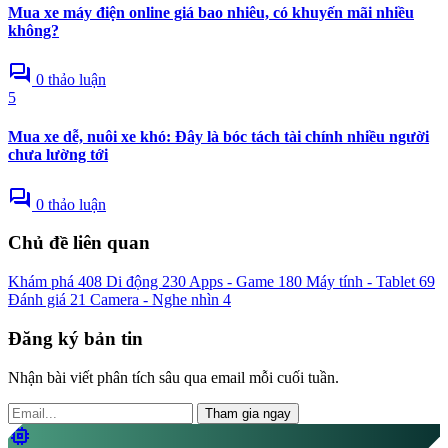
Mua xe máy điện online giá bao nhiêu, có khuyến mãi nhiều
không?
forum
0 thảo luận
5
Mua xe dễ, nuôi xe khó: Đây là bóc tách tài chính nhiều người
chưa lường tới
forum
0 thảo luận
Chủ đề liên quan
Khám phá
408
Di động
230
Apps - Game
180
Máy tính - Tablet
69
Đánh giá
21
Camera - Nghe nhìn
4
Đăng ký bản tin
Nhận bài viết phân tích sâu qua email mỗi cuối tuần.
Tham gia ngay
memory