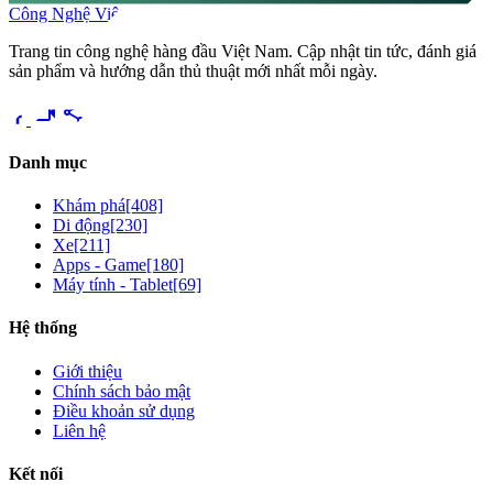
Công Nghệ Việt
Trang tin công nghệ hàng đầu Việt Nam. Cập nhật tin tức, đánh giá
sản phẩm và hướng dẫn thủ thuật mới nhất mỗi ngày.
videocam
share
Danh mục
Khám phá
[408]
Di động
[230]
Xe
[211]
Apps - Game
[180]
Máy tính - Tablet
[69]
Hệ thống
Giới thiệu
Chính sách bảo mật
Điều khoản sử dụng
Liên hệ
Kết nối