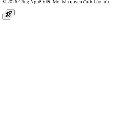
© 2026
Công Nghệ Việt
. Mọi bản quyền được bảo lưu.
rocket_launch