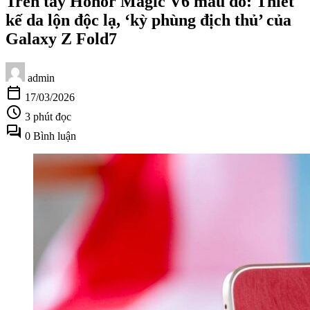
Trên tay Honor Magic V6 màu đỏ: Thiết
kế da lộn độc lạ, ‘kỳ phùng địch thủ’ của
Galaxy Z Fold7
admin
calendar_today
17/03/2026
schedule
3 phút đọc
forum
0 Bình luận