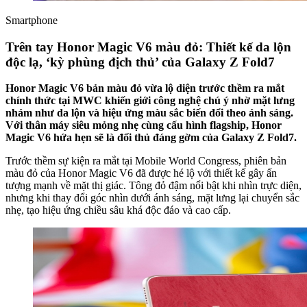
Smartphone
Trên tay Honor Magic V6 màu đỏ: Thiết kế da lộn
độc lạ, ‘kỳ phùng địch thủ’ của Galaxy Z Fold7
Honor Magic V6 bản màu đỏ vừa lộ diện trước thềm ra mắt
chính thức tại MWC khiến giới công nghệ chú ý nhờ mặt lưng
nhám như da lộn và hiệu ứng màu sắc biến đổi theo ánh sáng.
Với thân máy siêu mỏng nhẹ cùng cấu hình flagship, Honor
Magic V6 hứa hẹn sẽ là đối thủ đáng gờm của Galaxy Z Fold7.
Trước thềm sự kiện ra mắt tại Mobile World Congress, phiên bản
màu đỏ của Honor Magic V6 đã được hé lộ với thiết kế gây ấn
tượng mạnh về mặt thị giác. Tông đỏ đậm nổi bật khi nhìn trực diện,
nhưng khi thay đổi góc nhìn dưới ánh sáng, mặt lưng lại chuyển sắc
nhẹ, tạo hiệu ứng chiều sâu khá độc đáo và cao cấp.