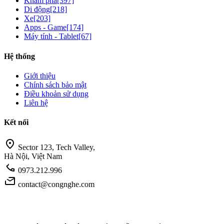
Khám phá
[397]
Di động
[218]
Xe
[203]
Apps - Game
[174]
Máy tính - Tablet
[67]
Hệ thống
Giới thiệu
Chính sách bảo mật
Điều khoản sử dụng
Liên hệ
Kết nối
location_on
Sector 123, Tech Valley,
Hà Nội, Việt Nam
call
0973.212.996
mail
contact@congnghe.com