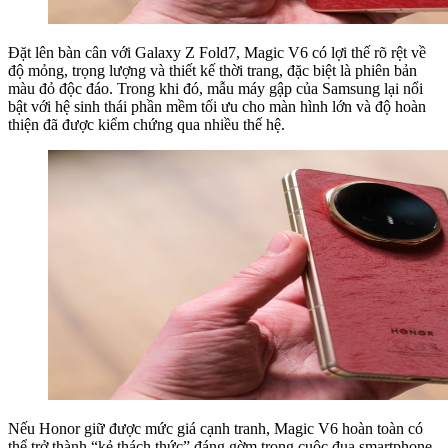
Đặt lên bàn cân với Galaxy Z Fold7, Magic V6 có lợi thế rõ rệt về
độ mỏng, trọng lượng và thiết kế thời trang, đặc biệt là phiên bản
màu đỏ độc đáo. Trong khi đó, mẫu máy gập của Samsung lại nổi
bật với hệ sinh thái phần mềm tối ưu cho màn hình lớn và độ hoàn
thiện đã được kiểm chứng qua nhiều thế hệ.
Nếu Honor giữ được mức giá cạnh tranh, Magic V6 hoàn toàn có
thể trở thành “kẻ thách thức” đáng gờm trong cuộc đua smartphone