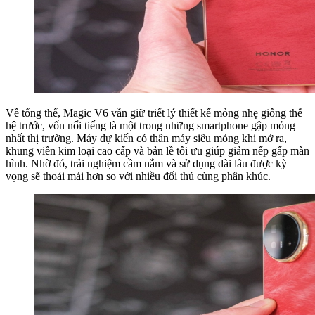
Về tổng thể, Magic V6 vẫn giữ triết lý thiết kế mỏng nhẹ giống thế
hệ trước, vốn nổi tiếng là một trong những smartphone gập mỏng
nhất thị trường. Máy dự kiến có thân máy siêu mỏng khi mở ra,
khung viền kim loại cao cấp và bản lề tối ưu giúp giảm nếp gấp màn
hình. Nhờ đó, trải nghiệm cầm nắm và sử dụng dài lâu được kỳ
vọng sẽ thoải mái hơn so với nhiều đối thủ cùng phân khúc.