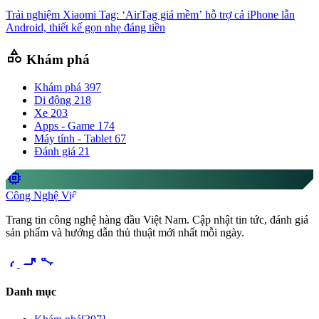
Trải nghiệm Xiaomi Tag: ‘AirTag giá mềm’ hỗ trợ cả iPhone lẫn
Android, thiết kế gọn nhẹ đáng tiền
category
Khám phá
Khám phá
397
Di động
218
Xe
203
Apps - Game
174
Máy tính - Tablet
67
Đánh giá
21
memory
Công Nghệ Việt
Trang tin công nghệ hàng đầu Việt Nam. Cập nhật tin tức, đánh giá
sản phẩm và hướng dẫn thủ thuật mới nhất mỗi ngày.
videocam
share
Danh mục