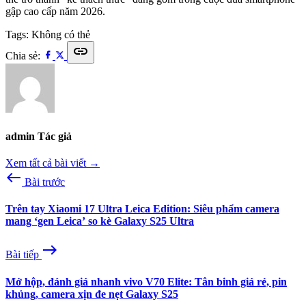
gập cao cấp năm 2026.
Tags:
Không có thẻ
link
Chia sẻ:
admin
Tác giả
Xem tất cả bài viết →
west
Bài trước
Trên tay Xiaomi 17 Ultra Leica Edition: Siêu phẩm camera
mang ‘gen Leica’ so kè Galaxy S25 Ultra
east
Bài tiếp
Mở hộp, đánh giá nhanh vivo V70 Elite: Tân binh giá rẻ, pin
khủng, camera xịn đe nẹt Galaxy S25