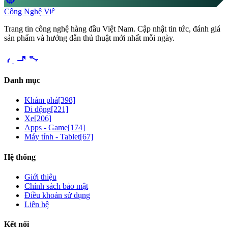
Công Nghệ Việt
Trang tin công nghệ hàng đầu Việt Nam. Cập nhật tin tức, đánh giá
sản phẩm và hướng dẫn thủ thuật mới nhất mỗi ngày.
videocam
share
Danh mục
Khám phá
[398]
Di động
[221]
Xe
[206]
Apps - Game
[174]
Máy tính - Tablet
[67]
Hệ thống
Giới thiệu
Chính sách bảo mật
Điều khoản sử dụng
Liên hệ
Kết nối