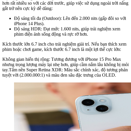
hơn rất nhiều so với các đời trước, giúp việc sử dụng ngoài trời nắng
gắt trở nên cực kỳ dễ dàng:
Độ sáng tối đa (Outdoor): Lên đến 2.000 nits (gấp đôi so với
iPhone 14 Plus).
Độ sáng HDR: Đạt mức 1.600 nits, giúp trải nghiệm xem
phim điện ảnh sống động và rực rỡ hơn.
Kích thước lớn 6.7 inch cho trải nghiệm giải trí. Nếu bạn thích xem
phim hoặc chơi game, kích thước 6.7 inch là một lợi thế cực lớn:
Không gian hiển thị rộng: Tương đương với iPhone 15 Pro Max
nhưng trọng lượng máy lại nhẹ hơn, giúp cầm nắm lâu không bị mỏi
tay.Tấm nền Super Retina XDR: Màu sắc chính xác, độ tương phản
tuyệt vời (2.000.000:1) và màu đen sâu đặc trưng của OLED.