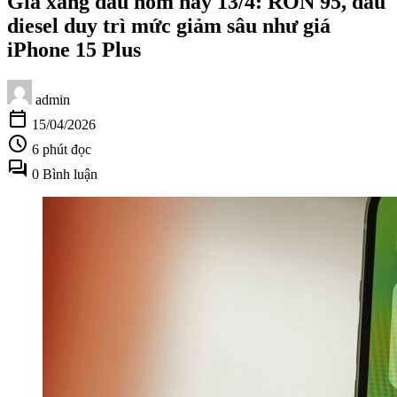
Giá xăng dầu hôm nay 13/4: RON 95, dầu
diesel duy trì mức giảm sâu như giá
iPhone 15 Plus
admin
calendar_today
15/04/2026
schedule
6 phút đọc
forum
0 Bình luận