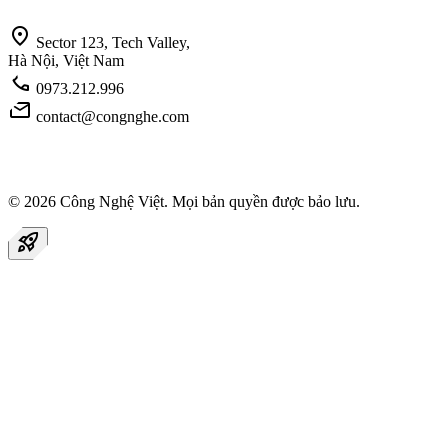
location_on
Sector 123, Tech Valley,
Hà Nội, Việt Nam
call
0973.212.996
mail
contact@congnghe.com
© 2026
Công Nghệ Việt
. Mọi bản quyền được bảo lưu.
rocket_launch