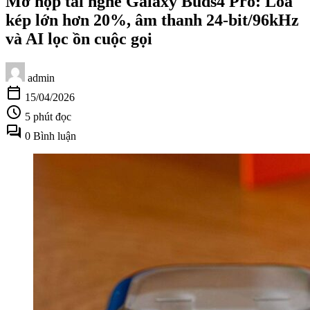
Mở hộp tai nghe Galaxy Buds4 Pro: Loa
kép lớn hơn 20%, âm thanh 24-bit/96kHz
và AI lọc ồn cuộc gọi
admin
calendar_today
15/04/2026
schedule
5 phút đọc
forum
0 Bình luận