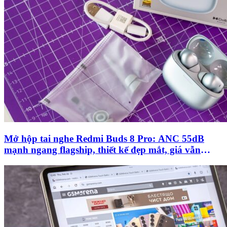
Mở hộp tai nghe Redmi Buds 8 Pro: ANC 55dB
mạnh ngang flagship, thiết kế đẹp mắt, giá vẫn
‘mềm’