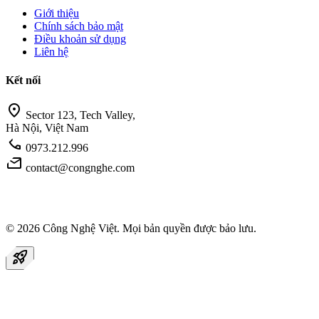
Giới thiệu
Chính sách bảo mật
Điều khoản sử dụng
Liên hệ
Kết nối
location_on
Sector 123, Tech Valley,
Hà Nội, Việt Nam
call
0973.212.996
mail
contact@congnghe.com
© 2026
Công Nghệ Việt
. Mọi bản quyền được bảo lưu.
rocket_launch