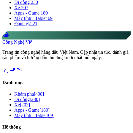
Di động
230
Xe
207
Apps - Game
180
Máy tính - Tablet
69
Đánh giá
21
memory
Công Nghệ Việt
Trang tin công nghệ hàng đầu Việt Nam. Cập nhật tin tức, đánh giá
sản phẩm và hướng dẫn thủ thuật mới nhất mỗi ngày.
videocam
share
Danh mục
Khám phá
[408]
Di động
[230]
Xe
[207]
Apps - Game
[180]
Máy tính - Tablet
[69]
Hệ thống