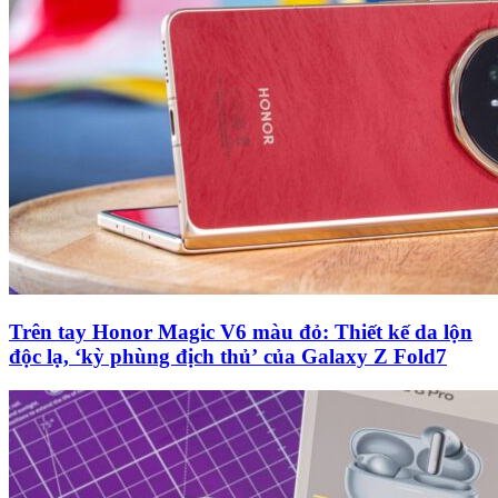
Trên tay Honor Magic V6 màu đỏ: Thiết kế da lộn
độc lạ, ‘kỳ phùng địch thủ’ của Galaxy Z Fold7