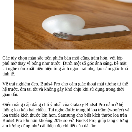
Các tùy chọn màu sắc trên phiên bản mới cũng trầm hơn, với lớp
phủ mờ thay vì bóng như trước. Dưới một số góc ánh sáng, bề mặt
tai nghe còn xuất hiện hiệu ứng ánh ngọc trai nhẹ, tạo cảm giác khá
tinh tế.
Về trải nghiệm đeo, Buds4 Pro cho cảm giác thoải mái tương tự thế
hệ trước, ôm tai tốt và không gây khó chịu khi sử dụng trong thời
gian dài.
Điểm nâng cấp đáng chú ý nhất của Galaxy Buds4 Pro nằm ở hệ
thống loa kép hai chiều. Tai nghe được trang bị loa trầm (woofer) và
loa treble kích thước lớn hơn. Samsung cho biết kích thước loa trên
Buds4 Pro lớn hơn khoảng 20% so với Buds3 Pro, giúp tăng cường
âm lượng cũng như cải thiện độ chi tiết của dải âm.