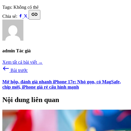
Tags:
Không có thẻ
link
Chia sẻ:
admin
Tác giả
Xem tất cả bài viết →
west
Bài trước
Mở hộp, đánh giá nhanh iPhone 17e: Nhỏ gọn, có MagSafe,
chip mới, iPhone giá rẻ cấu hình mạnh
Nội dung liên quan