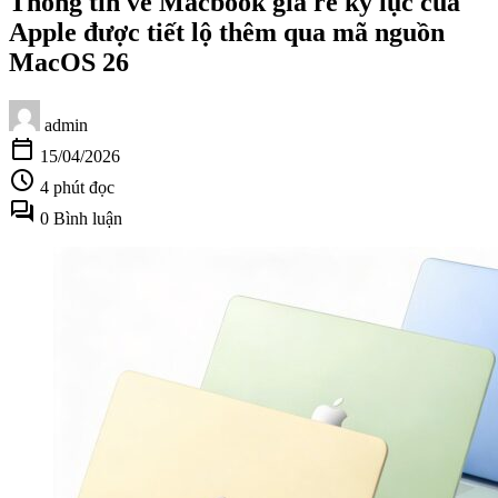
Thông tin về Macbook giá rẻ kỷ lục của
Apple được tiết lộ thêm qua mã nguồn
MacOS 26
admin
calendar_today
15/04/2026
schedule
4 phút đọc
forum
0 Bình luận