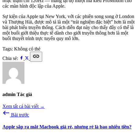
hoặc thậm chí 120Hz — mang lại độ mượt mà kiểu ProMotion cho
các màn hình độc lập của Apple.
Sự kiện của Apple tại New York, với các phiên song song ở London
và Thượng Hải, được mô tả là một “trải nghiệm đặc biệt” hơn là một
bài phát biểu truyền thống. Cách diễn đạt này cho thấy đây có thể là
một buổi giới thiệu thực tế dành cho giới truyền thông hơn là một
buổi thuyết trình trực tuyến quy mô lớn.
Tags:
Không có thẻ
link
Chia sẻ:
admin
Tác giả
Xem tất cả bài viết →
west
Bài trước
Apple sắp ra mắt Macbook giá rẻ, nhưng rẻ là bao nhiêu tiền?