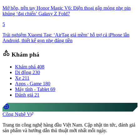
Mở hộp, trên tay Honor Magic V6: Điện thoại gập mỏng nhẹ pin
khủng ‘đại chiến’ Galaxy Z Fold7
5
Trải nghiệm Xiaomi Tag: ‘AirTag giá mềm’ hỗ trợ cả iPhone lẫn
Android, thiết kế gọn nhẹ đáng tiền
category
Khám phá
Khám phá
408
Di động
230
Xe
211
Apps - Game
180
Máy tính - Tablet
69
Đánh giá
21
memory
Công Nghệ Việt
Trang tin công nghệ hàng đầu Việt Nam. Cập nhật tin tức, đánh giá
sản phẩm và hướng dẫn thủ thuật mới nhất mỗi ngày.