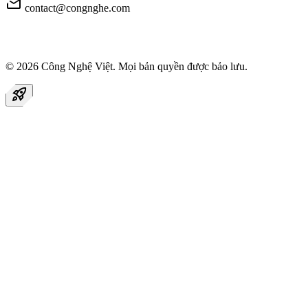
mail
contact@congnghe.com
© 2026
Công Nghệ Việt
. Mọi bản quyền được bảo lưu.
rocket_launch