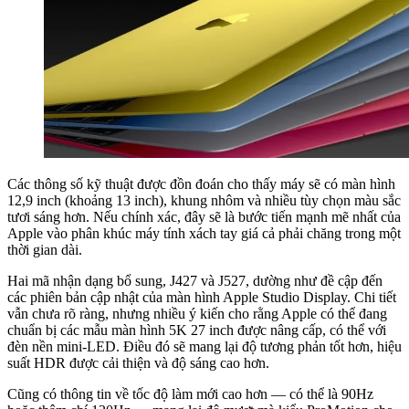
Các thông số kỹ thuật được đồn đoán cho thấy máy sẽ có màn hình
12,9 inch (khoảng 13 inch), khung nhôm và nhiều tùy chọn màu sắc
tươi sáng hơn. Nếu chính xác, đây sẽ là bước tiến mạnh mẽ nhất của
Apple vào phân khúc máy tính xách tay giá cả phải chăng trong một
thời gian dài.
Hai mã nhận dạng bổ sung, J427 và J527, dường như đề cập đến
các phiên bản cập nhật của màn hình Apple Studio Display. Chi tiết
vẫn chưa rõ ràng, nhưng nhiều ý kiến ​​cho rằng Apple có thể đang
chuẩn bị các mẫu màn hình 5K 27 inch được nâng cấp, có thể với
đèn nền mini-LED. Điều đó sẽ mang lại độ tương phản tốt hơn, hiệu
suất HDR được cải thiện và độ sáng cao hơn.
Cũng có thông tin về tốc độ làm mới cao hơn — có thể là 90Hz