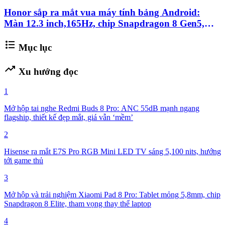
Honor sắp ra mắt vua máy tính bảng Android:
Màn 12.3 inch,165Hz, chip Snapdragon 8 Gen5,
pin10000mAh
format_list_bulleted
Mục lục
trending_up
Xu hướng đọc
1
Mở hộp tai nghe Redmi Buds 8 Pro: ANC 55dB mạnh ngang
flagship, thiết kế đẹp mắt, giá vẫn ‘mềm’
2
Hisense ra mắt E7S Pro RGB Mini LED TV sáng 5,100 nits, hướng
tới game thủ
3
Mở hộp và trải nghiệm Xiaomi Pad 8 Pro: Tablet mỏng 5,8mm, chip
Snapdragon 8 Elite, tham vọng thay thế laptop
4