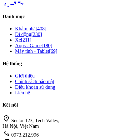
videocam
share
Danh mục
Khám phá
[408]
Di động
[230]
Xe
[211]
Apps - Game
[180]
Máy tính - Tablet
[69]
Hệ thống
Giới thiệu
Chính sách bảo mật
Điều khoản sử dụng
Liên hệ
Kết nối
location_on
Sector 123, Tech Valley,
Hà Nội, Việt Nam
call
0973.212.996