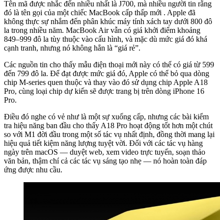
Tên mã được nhắc đến nhiều nhất là J700, mà nhiều người tin rằng
đó là tên gọi của một chiếc MacBook cấp thấp mới . Apple đã
không thực sự nhắm đến phân khúc máy tính xách tay dưới 800 đô
la trong nhiều năm. MacBook Air vẫn có giá khởi điểm khoảng
849–999 đô la tùy thuộc vào cấu hình, và mặc dù mức giá đó khá
cạnh tranh, nhưng nó không hẳn là “giá rẻ”.
Các nguồn tin cho thấy mẫu điện thoại mới này có thể có giá từ 599
đến 799 đô la. Để đạt được mức giá đó, Apple có thể bỏ qua dòng
chip M-series quen thuộc và thay vào đó sử dụng chip Apple A18
Pro, cùng loại chip dự kiến ​​sẽ được trang bị trên dòng iPhone 16
Pro.
Điều đó nghe có vẻ như là một sự xuống cấp, nhưng các bài kiểm
tra hiệu năng ban đầu cho thấy A18 Pro hoạt động tốt hơn một chút
so với M1 đời đầu trong một số tác vụ nhất định, đồng thời mang lại
hiệu quả tiết kiệm năng lượng tuyệt vời. Đối với các tác vụ hàng
ngày trên macOS — duyệt web, xem video trực tuyến, soạn thảo
văn bản, thậm chí cả các tác vụ sáng tạo nhẹ — nó hoàn toàn đáp
ứng được nhu cầu.