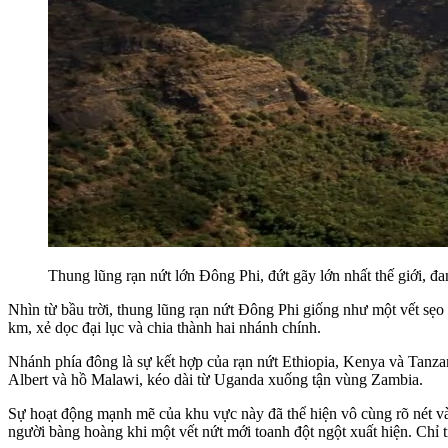
Thung lũng rạn nứt lớn Đông Phi, đứt gãy lớn nhất thế giới, đ
Nhìn từ bầu trời, thung lũng rạn nứt Đông Phi giống như một vết sẹ
km, xẻ dọc đại lục và chia thành hai nhánh chính.
Nhánh phía đông là sự kết hợp của rạn nứt Ethiopia, Kenya và Tanz
Albert và hồ Malawi, kéo dài từ Uganda xuống tận vùng Zambia.
Sự hoạt động mạnh mẽ của khu vực này đã thể hiện vô cùng rõ nét vào
người bàng hoàng khi một vết nứt mới toanh đột ngột xuất hiện. Chỉ tr