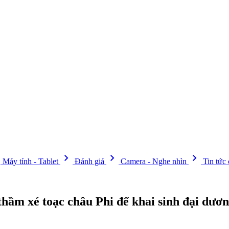
t
chevron_right
chevron_right
chevron_right
Máy tính - Tablet
Đánh giá
Camera - Nghe nhìn
Tin tức
 thầm xé toạc châu Phi để khai sinh đại dươ