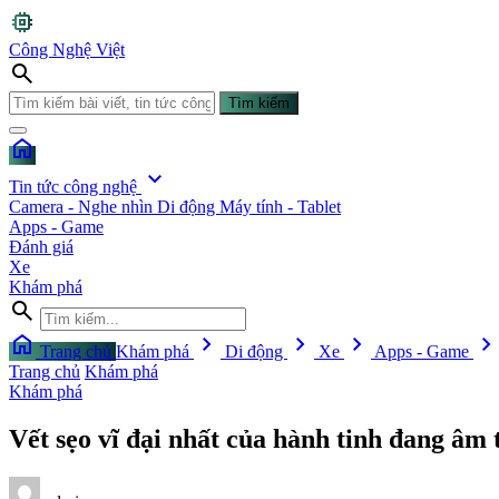
memory
Công Nghệ Việt
search
Tìm kiếm
home
expand_more
Tin tức công nghệ
Camera - Nghe nhìn
Di động
Máy tính - Tablet
Apps - Game
Đánh giá
Xe
Khám phá
search
home
chevron_right
chevron_right
chevron_right
chevron_righ
Trang chủ
Khám phá
Di động
Xe
Apps - Game
Trang chủ
Khám phá
Khám phá
Vết sẹo vĩ đại nhất của hành tinh đang âm