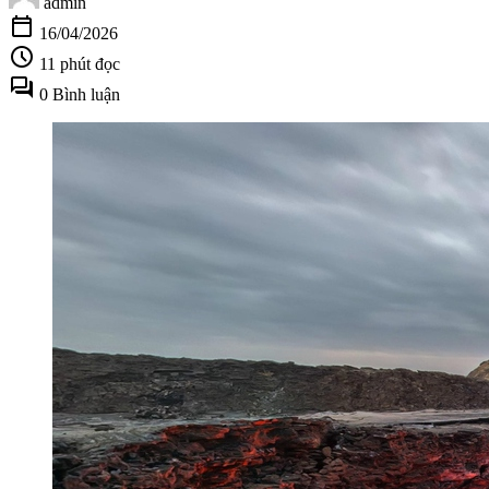
admin
calendar_today
16/04/2026
schedule
11 phút đọc
forum
0 Bình luận