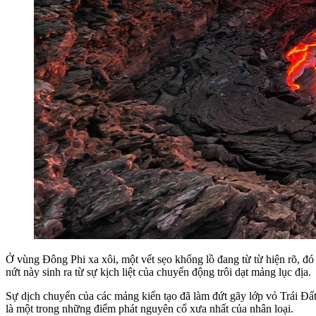
Ở vùng Đông Phi xa xôi, một vết sẹo khổng lồ đang từ từ hiện rõ, đ
nứt này sinh ra từ sự kịch liệt của chuyển động trôi dạt mảng lục địa.
Sự dịch chuyển của các mảng kiến tạo đã làm đứt gãy lớp vỏ Trái Đất
là một trong những điểm phát nguyên cổ xưa nhất của nhân loại.