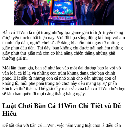
Bắn cá 11Win là một trong những tựa game giải trí trực tuyến đang
được yêu thích nhất hiện nay. Với đồ họa sống động kết hợp với âm
thanh hấp dẫn, người chơi sẽ dễ dàng bị cuốn hút ngay từ những
giây phút đầu tiên. Tại đây, bạn không chỉ được trải nghiệm những
giây phút thư giãn mà còn có khả năng chiến thắng những giải
thưởng giá trị.
Mỗi lần tham gia, bạn sẽ như lạc vào một đại dương bao la với vô
vàn loài cá kì lạ và những con trùm khủng đang chờ bạn chinh
phục. Bắt đầu từ những con cá nhỏ xinh cho đến những con cá
khổng lồ, mỗi phe phái trong trò chơi này đều mang lại sự phấn
khích và thử thách. Thế giới đầy màu sắc của bắn cá 11Win hứa hẹn
sẽ làm bạn quên đi mọi căng thẳng hàng ngày.
Luật Chơi Bắn Cá 11Win Chi Tiết và Dễ
Hiểu
Để bắt đầu với bắn cá 11Win, việc nắm vững luật chơi là điều cần