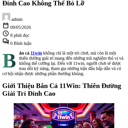
Đỉnh Cao Không Thể Bỏ Lỡ
admin
calendar_today
09/05/2026
schedule
8 phút đọc
forum
0 Bình luận
B
ắn cá
11win
không chỉ là một trò chơi, mà còn là một
thiên đường giải trí mang đến những trải nghiệm thú vị và
không thể cưỡng lại. Đến với 11win, người chơi sẽ được
trau dồi kỹ năng, tham gia những trận đấu hấp dẫn và có
cơ hội nhận được những phần thưởng khủng.
Giới Thiệu Bắn Cá 11Win: Thiên Đường
Giải Trí Đỉnh Cao