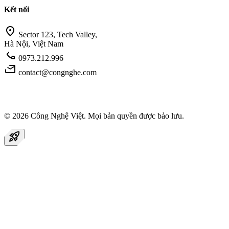
Kết nối
location_on
Sector 123, Tech Valley,
Hà Nội, Việt Nam
call
0973.212.996
mail
contact@congnghe.com
© 2026
Công Nghệ Việt
. Mọi bản quyền được bảo lưu.
rocket_launch