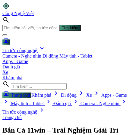
memory
Công Nghệ Việt
search
Tìm kiếm
home
expand_more
Tin tức công nghệ
Camera - Nghe nhìn
Di động
Máy tính - Tablet
Apps - Game
Đánh giá
Xe
Khám phá
search
home
chevron_right
chevron_right
chevron_right
Trang chủ
Khám phá
Di động
Xe
Apps - Game
chevron_right
chevron_right
chevron_right
chevron_right
Máy tính - Tablet
Đánh giá
Camera - Nghe nhìn
chevron_right
Tin tức công nghệ
Trang chủ
Bắn Cá 11win – Trải Nghiệm Giải Trí