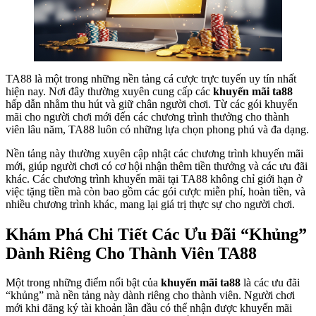
TA88 là một trong những nền tảng cá cược trực tuyến uy tín nhất
hiện nay. Nơi đây thường xuyên cung cấp các
khuyến mãi ta88
hấp dẫn nhằm thu hút và giữ chân người chơi. Từ các gói khuyến
mãi cho người chơi mới đến các chương trình thưởng cho thành
viên lâu năm, TA88 luôn có những lựa chọn phong phú và đa dạng.
Nền tảng này thường xuyên cập nhật các chương trình khuyến mãi
mới, giúp người chơi có cơ hội nhận thêm tiền thưởng và các ưu đãi
khác. Các chương trình khuyến mãi tại TA88 không chỉ giới hạn ở
việc tặng tiền mà còn bao gồm các gói cược miễn phí, hoàn tiền, và
nhiều chương trình khác, mang lại giá trị thực sự cho người chơi.
Khám Phá Chi Tiết Các Ưu Đãi “Khủng”
Dành Riêng Cho Thành Viên TA88
Một trong những điểm nổi bật của
khuyến mãi ta88
là các ưu đãi
“khủng” mà nền tảng này dành riêng cho thành viên. Người chơi
mới khi đăng ký tài khoản lần đầu có thể nhận được khuyến mãi