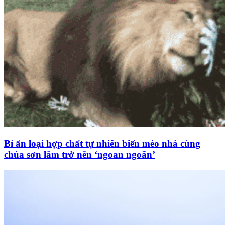
Bí ẩn loại hợp chất tự nhiên biến mèo nhà cùng
chúa sơn lâm trở nên ‘ngoan ngoãn’