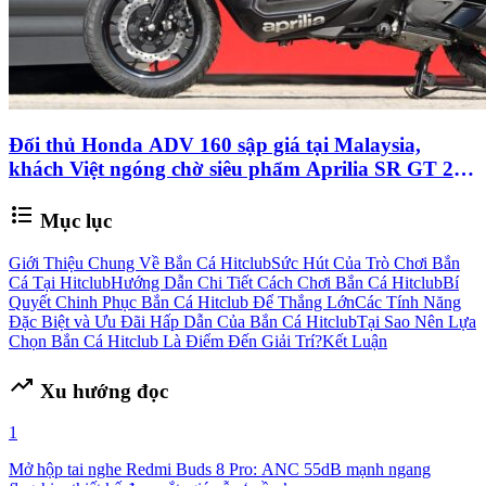
Đối thủ Honda ADV 160 sập giá tại Malaysia,
khách Việt ngóng chờ siêu phẩm Aprilia SR GT 200
Sport 2026
format_list_bulleted
Mục lục
Giới Thiệu Chung Về Bắn Cá Hitclub
Sức Hút Của Trò Chơi Bắn
Cá Tại Hitclub
Hướng Dẫn Chi Tiết Cách Chơi Bắn Cá Hitclub
Bí
Quyết Chinh Phục Bắn Cá Hitclub Để Thắng Lớn
Các Tính Năng
Đặc Biệt và Ưu Đãi Hấp Dẫn Của Bắn Cá Hitclub
Tại Sao Nên Lựa
Chọn Bắn Cá Hitclub Là Điểm Đến Giải Trí?
Kết Luận
trending_up
Xu hướng đọc
1
Mở hộp tai nghe Redmi Buds 8 Pro: ANC 55dB mạnh ngang