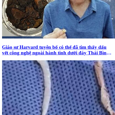
Giáo sư Harvard tuyên bố có thể đã tìm thấy dấu
vết công nghệ ngoài hành tinh dưới đáy Thái Bình
Dương