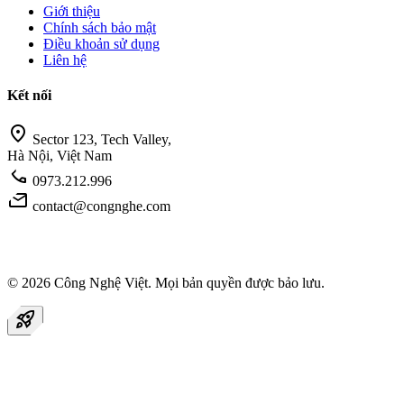
Giới thiệu
Chính sách bảo mật
Điều khoản sử dụng
Liên hệ
Kết nối
location_on
Sector 123, Tech Valley,
Hà Nội, Việt Nam
call
0973.212.996
mail
contact@congnghe.com
© 2026
Công Nghệ Việt
. Mọi bản quyền được bảo lưu.
rocket_launch