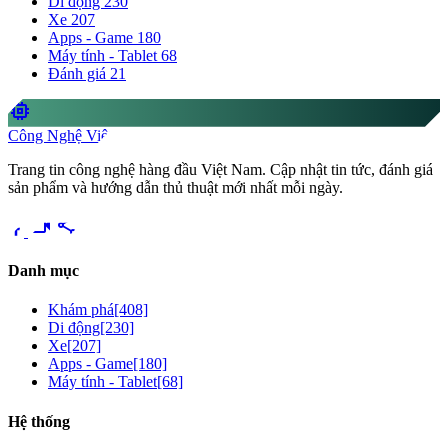
Di động
230
Xe
207
Apps - Game
180
Máy tính - Tablet
68
Đánh giá
21
memory
Công Nghệ Việt
Trang tin công nghệ hàng đầu Việt Nam. Cập nhật tin tức, đánh giá
sản phẩm và hướng dẫn thủ thuật mới nhất mỗi ngày.
videocam
share
Danh mục
Khám phá
[408]
Di động
[230]
Xe
[207]
Apps - Game
[180]
Máy tính - Tablet
[68]
Hệ thống