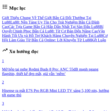
“bổ máy” tốn cả trăm triệu
format_list_bulleted
Mục lục
Giới Thiệu Chung Về Thế Giới Bắn Cá Đổi Thưởng Tại
Lu88
Lu88: Nền Tảng Uy Tín Cho Trải Nghiệm Bắn Cá Đỉnh
Cao
Các Tựa Game Bắn Cá Hấp Dẫn Nhất Tại Sàn Đấu Lu88
Bí
Quyết Chinh Phục Bắn Cá Lu88: Từ Cơ Bản Đến Nâng Cao
Vận
Hành Tối Ưu và Hỗ Trợ Khách Hàng Chuyên Nghiệp Tại Lu88
Cơ
Hội Làm Giàu Từ Bắn Cá Online: Lời Khuyên Từ Lu88
Kết Luận
trending_up
Xu hướng đọc
1
Mở hộp tai nghe Redmi Buds 8 Pro: ANC 55dB mạnh ngang
flagship, thiết kế đẹp mắt, giá vẫn ‘mềm’
2
Hisense ra mắt E7S Pro RGB Mini LED TV sáng 5,100 nits, hướng
tới game thủ
3