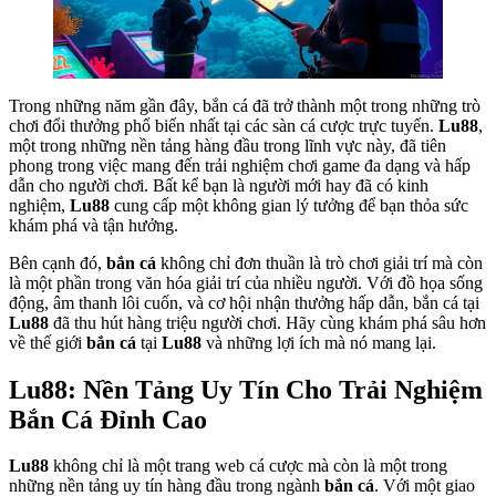
Trong những năm gần đây, bắn cá đã trở thành một trong những trò
chơi đổi thưởng phổ biến nhất tại các sàn cá cược trực tuyến.
Lu88
,
một trong những nền tảng hàng đầu trong lĩnh vực này, đã tiên
phong trong việc mang đến trải nghiệm chơi game đa dạng và hấp
dẫn cho người chơi. Bất kể bạn là người mới hay đã có kinh
nghiệm,
Lu88
cung cấp một không gian lý tưởng để bạn thỏa sức
khám phá và tận hưởng.
Bên cạnh đó,
bắn cá
không chỉ đơn thuần là trò chơi giải trí mà còn
là một phần trong văn hóa giải trí của nhiều người. Với đồ họa sống
động, âm thanh lôi cuốn, và cơ hội nhận thưởng hấp dẫn, bắn cá tại
Lu88
đã thu hút hàng triệu người chơi. Hãy cùng khám phá sâu hơn
về thế giới
bắn cá
tại
Lu88
và những lợi ích mà nó mang lại.
Lu88
: Nền Tảng Uy Tín Cho Trải Nghiệm
Bắn Cá Đỉnh Cao
Lu88
không chỉ là một trang web cá cược mà còn là một trong
những nền tảng uy tín hàng đầu trong ngành
bắn cá
. Với một giao