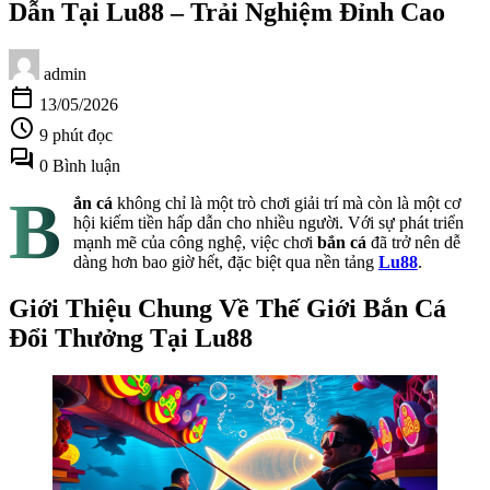
Dẫn Tại Lu88 – Trải Nghiệm Đỉnh Cao
admin
calendar_today
13/05/2026
schedule
9 phút đọc
forum
0 Bình luận
B
ắn cá
không chỉ là một trò chơi giải trí mà còn là một cơ
hội kiếm tiền hấp dẫn cho nhiều người. Với sự phát triển
mạnh mẽ của công nghệ, việc chơi
bắn cá
đã trở nên dễ
dàng hơn bao giờ hết, đặc biệt qua nền tảng
Lu88
.
Giới Thiệu Chung Về Thế Giới Bắn Cá
Đổi Thưởng Tại
Lu88