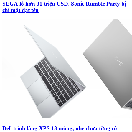
SEGA lỗ hơn 31 triệu USD, Sonic Rumble Party bị
chỉ mặt đặt tên
Dell trình làng XPS 13 mỏng, nhẹ chưa từng có