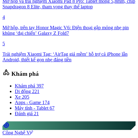
Mở hộp và trải nghiệm Xiaomi Pad 8 Pro: Tablet mỏng 5,8mm, chip
Snapdragon 8 Elite, tham vọng thay thế laptop
4
Mở hộp, trên tay Honor Magic V6: Điện thoại gập mỏng nhẹ pin
khủng ‘đại chiến’ Galaxy Z Fold7
5
Trải nghiệm Xiaomi Tag: ‘AirTag giá mềm’ hỗ trợ cả iPhone lẫn
Android, thiết kế gọn nhẹ đáng tiền
category
Khám phá
Khám phá
397
Di động
221
Xe
205
Apps - Game
174
Máy tính - Tablet
67
Đánh giá
21
memory
Công Nghệ Việt