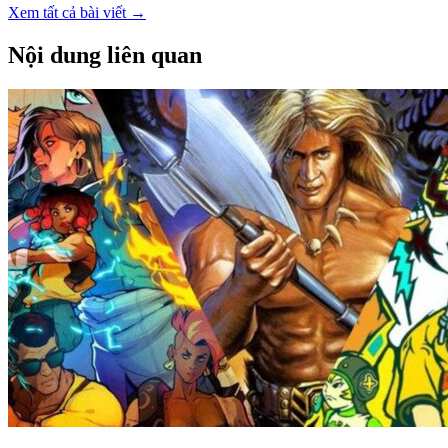
Xem tất cả bài viết →
Nội dung liên quan