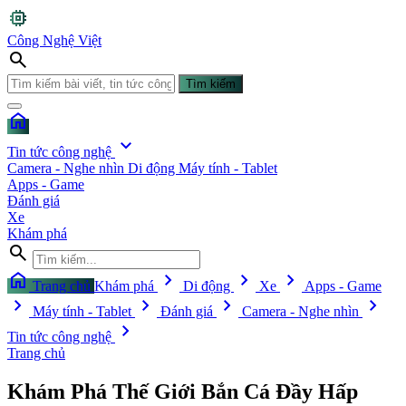
memory
Công Nghệ Việt
search
Tìm kiếm
home
expand_more
Tin tức công nghệ
Camera - Nghe nhìn
Di động
Máy tính - Tablet
Apps - Game
Đánh giá
Xe
Khám phá
search
home
chevron_right
chevron_right
chevron_right
Trang chủ
Khám phá
Di động
Xe
Apps - Game
chevron_right
chevron_right
chevron_right
chevron_right
Máy tính - Tablet
Đánh giá
Camera - Nghe nhìn
chevron_right
Tin tức công nghệ
Trang chủ
Khám Phá Thế Giới Bắn Cá Đầy Hấp