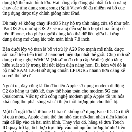
dụng lợi thế màn hình lớn. Hai nâng cấp đáng giá nhất là khả năng
chạy các ứng dụng song song (Split View) để đa nhiệm và bố cục
ứng dụng được tùy chỉnh giống như iPad.
Dù máy sẽ không chạy iPadOS hay hỗ trợ tính năng cửa sổ như trên
iPadOS 26, nhưng iOS 27 sẽ mang đến sự linh hoạt chưa từng có
trên iPhone, cho phép người dùng kéo thả dữ liệu giữa hai ứng
dụng đang mở cùng lúc trên màn hình 7.8 inch.
Bên dưới lớp vỏ titan là bộ vi xử lý A20 Pro mạnh mẽ nhất, được
sản xuất trên tiến trình 2 nanomet hiện đại nhất thế giới. Chip mới sử
dụng công nghệ WMCM (Mô-đun đa chip cấp Wafer) giúp tăng
hiệu suất xử lý trong khi tiết kiệm điện năng hơn. Đi kèm với đó là
bộ nhớ RAM 12GB sử dụng chuẩn LPDDR5 nhanh hơn đáng kể
so với thế hệ cũ.
Ngoài ra, đây cũng là lần đầu tiên Apple sử dụng modem di động
C2 do hãng tự thiết kế, thay thế hoàn toàn cho modem 5G của
Qualcomm. Việc tự chủ công nghệ modem giúp Apple tối ưu hóa
khả năng thu phát sóng và cải thiện thời lượng pin cho thiết bị.
Một bất ngờ lớn là iPhone Ultra sẽ không sử dụng Face ID. Do thiết
bị quá mỏng, Apple chưa thể thu nhỏ các mô-đun nhận diện khuôn
mặt để lắp vào cả hai màn hình. Thay vào đó, hãng sẽ đưa Touch
ID quay trở lại, tích hợp trực tiếp vào nút nguồn tương tự như trên