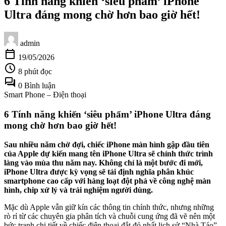
6 Tính năng khiến ‘siêu phẩm’ iPhone
Ultra đáng mong chờ hơn bao giờ hết!
admin
calendar_today
19/05/2026
schedule
8 phút đọc
forum
0 Bình luận
Smart Phone – Điện thoại
6 Tính năng khiến ‘siêu phẩm’ iPhone Ultra đáng
mong chờ hơn bao giờ hết!
Sau nhiều năm chờ đợi, chiếc iPhone màn hình gập đầu tiên
của Apple dự kiến mang tên iPhone Ultra sẽ chính thức trình
làng vào mùa thu năm nay. Không chỉ là một bước đi mới,
iPhone Ultra được kỳ vọng sẽ tái định nghĩa phân khúc
smartphone cao cấp với hàng loạt đột phá về công nghệ màn
hình, chip xử lý và trải nghiệm người dùng.
Mặc dù Apple vẫn giữ kín các thông tin chính thức, nhưng những
rò rỉ từ các chuyên gia phân tích và chuỗi cung ứng đã vẽ nên một
bức tranh chi tiết về chiếc điện thoại đắt đỏ nhất lịch sử “Nhà Táo”.