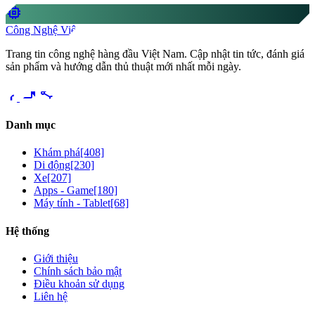
memory
Công Nghệ Việt
Trang tin công nghệ hàng đầu Việt Nam. Cập nhật tin tức, đánh giá
sản phẩm và hướng dẫn thủ thuật mới nhất mỗi ngày.
videocam
share
Danh mục
Khám phá
[408]
Di động
[230]
Xe
[207]
Apps - Game
[180]
Máy tính - Tablet
[68]
Hệ thống
Giới thiệu
Chính sách bảo mật
Điều khoản sử dụng
Liên hệ