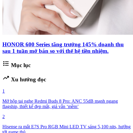
HONOR 600 Series tăng trưởng 145% doanh thu
sau 1 tuần mở bán so với thế hệ tiền nhiệm.
format_list_bulleted
Mục lục
trending_up
Xu hướng đọc
1
Mở hộp tai nghe Redmi Buds 8 Pro: ANC 55dB mạnh ngang
flagship, thiết kế đẹp mắt, giá vẫn ‘mềm’
2
Hisense ra mắt E7S Pro RGB Mini LED TV sáng 5,100 nits, hướng
tới game thủ