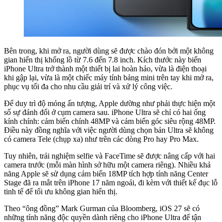
Bên trong, khi mở ra, người dùng sẽ được chào đón bởi một không
gian hiển thị khổng lồ từ 7.6 đến 7.8 inch. Kích thước này biến
iPhone Ultra trở thành một thiết bị lai hoàn hảo, vừa là điện thoại
khi gập lại, vừa là một chiếc máy tính bảng mini trên tay khi mở ra,
phục vụ tối đa cho nhu cầu giải trí và xử lý công việc.
Để duy trì độ mỏng ấn tượng, Apple dường như phải thực hiện một
số sự đánh đổi ở cụm camera sau. iPhone Ultra sẽ chỉ có hai ống
kính chính: cảm biến chính 48MP và cảm biến góc siêu rộng 48MP.
Điều này đồng nghĩa với việc người dùng chọn bản Ultra sẽ không
có camera Tele (chụp xa) như trên các dòng Pro hay Pro Max.
Tuy nhiên, trải nghiệm selfie và FaceTime sẽ được nâng cấp với hai
camera trước (mỗi màn hình sở hữu một camera riêng). Nhiều khả
năng Apple sẽ sử dụng cảm biến 18MP tích hợp tính năng Center
Stage đã ra mắt trên iPhone 17 năm ngoái, đi kèm với thiết kế đục lỗ
tinh tế để tối ưu không gian hiển thị.
Theo “ông đồng” Mark Gurman của Bloomberg, iOS 27 sẽ có
những tính năng độc quyền dành riêng cho iPhone Ultra để tận