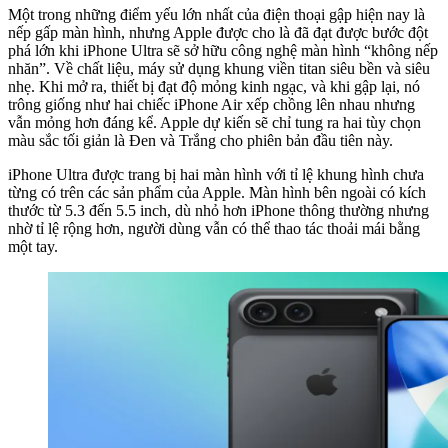
Một trong những điểm yếu lớn nhất của điện thoại gập hiện nay là
nếp gấp màn hình, nhưng Apple được cho là đã đạt được bước đột
phá lớn khi iPhone Ultra sẽ sở hữu công nghệ màn hình “không nếp
nhăn”. Về chất liệu, máy sử dụng khung viền titan siêu bền và siêu
nhẹ. Khi mở ra, thiết bị đạt độ mỏng kinh ngạc, và khi gập lại, nó
trông giống như hai chiếc iPhone Air xếp chồng lên nhau nhưng
vẫn mỏng hơn đáng kể. Apple dự kiến sẽ chỉ tung ra hai tùy chọn
màu sắc tối giản là Đen và Trắng cho phiên bản đầu tiên này.
iPhone Ultra được trang bị hai màn hình với tỉ lệ khung hình chưa
từng có trên các sản phẩm của Apple. Màn hình bên ngoài có kích
thước từ 5.3 đến 5.5 inch, dù nhỏ hơn iPhone thông thường nhưng
nhờ tỉ lệ rộng hơn, người dùng vẫn có thể thao tác thoải mái bằng
một tay.