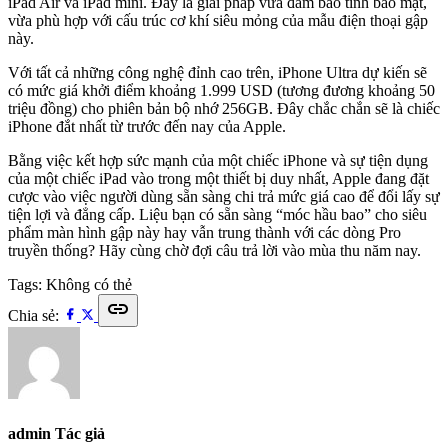
iPad Air và iPad mini. Đây là giải pháp vừa đảm bảo tính bảo mật,
vừa phù hợp với cấu trúc cơ khí siêu mỏng của mẫu điện thoại gập
này.
Với tất cả những công nghệ đỉnh cao trên, iPhone Ultra dự kiến sẽ
có mức giá khởi điểm khoảng 1.999 USD (tương đương khoảng 50
triệu đồng) cho phiên bản bộ nhớ 256GB. Đây chắc chắn sẽ là chiếc
iPhone đắt nhất từ trước đến nay của Apple.
Bằng việc kết hợp sức mạnh của một chiếc iPhone và sự tiện dụng
của một chiếc iPad vào trong một thiết bị duy nhất, Apple đang đặt
cược vào việc người dùng sẵn sàng chi trả mức giá cao để đổi lấy sự
tiện lợi và đẳng cấp. Liệu bạn có sẵn sàng “móc hầu bao” cho siêu
phẩm màn hình gập này hay vẫn trung thành với các dòng Pro
truyền thống? Hãy cùng chờ đợi câu trả lời vào mùa thu năm nay.
Tags:
Không có thẻ
link
Chia sẻ:
admin
Tác giả