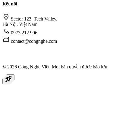
Kết nối
location_on
Sector 123, Tech Valley,
Hà Nội, Việt Nam
call
0973.212.996
mail
contact@congnghe.com
© 2026
Công Nghệ Việt
. Mọi bản quyền được bảo lưu.
rocket_launch