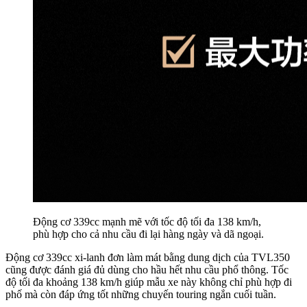
Động cơ 339cc mạnh mẽ với tốc độ tối đa 138 km/h,
phù hợp cho cả nhu cầu đi lại hàng ngày và dã ngoại.
Động cơ 339cc xi-lanh đơn làm mát bằng dung dịch của TVL350
cũng được đánh giá đủ dùng cho hầu hết nhu cầu phổ thông. Tốc
độ tối đa khoảng 138 km/h giúp mẫu xe này không chỉ phù hợp đi
phố mà còn đáp ứng tốt những chuyến touring ngắn cuối tuần.