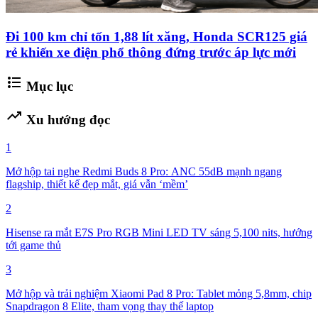
Đi 100 km chỉ tốn 1,88 lít xăng, Honda SCR125 giá
rẻ khiến xe điện phổ thông đứng trước áp lực mới
format_list_bulleted
Mục lục
trending_up
Xu hướng đọc
1
Mở hộp tai nghe Redmi Buds 8 Pro: ANC 55dB mạnh ngang
flagship, thiết kế đẹp mắt, giá vẫn ‘mềm’
2
Hisense ra mắt E7S Pro RGB Mini LED TV sáng 5,100 nits, hướng
tới game thủ
3
Mở hộp và trải nghiệm Xiaomi Pad 8 Pro: Tablet mỏng 5,8mm, chip
Snapdragon 8 Elite, tham vọng thay thế laptop