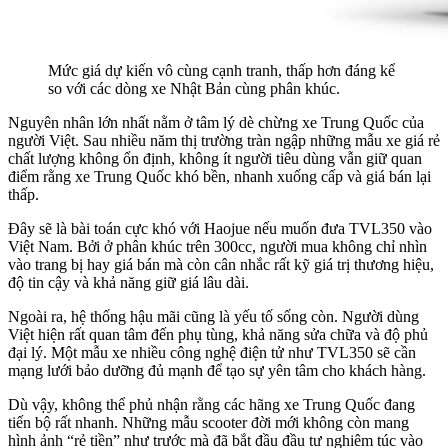
Mức giá dự kiến vô cùng cạnh tranh, thấp hơn đáng kể
so với các dòng xe Nhật Bản cùng phân khúc.
Nguyên nhân lớn nhất nằm ở tâm lý dè chừng xe Trung Quốc của
người Việt. Sau nhiều năm thị trường tràn ngập những mẫu xe giá rẻ
chất lượng không ổn định, không ít người tiêu dùng vẫn giữ quan
điểm rằng xe Trung Quốc khó bền, nhanh xuống cấp và giá bán lại
thấp.
Đây sẽ là bài toán cực khó với Haojue nếu muốn đưa TVL350 vào
Việt Nam. Bởi ở phân khúc trên 300cc, người mua không chỉ nhìn
vào trang bị hay giá bán mà còn cân nhắc rất kỹ giá trị thương hiệu,
độ tin cậy và khả năng giữ giá lâu dài.
Ngoài ra, hệ thống hậu mãi cũng là yếu tố sống còn. Người dùng
Việt hiện rất quan tâm đến phụ tùng, khả năng sửa chữa và độ phủ
đại lý. Một mẫu xe nhiều công nghệ điện tử như TVL350 sẽ cần
mạng lưới bảo dưỡng đủ mạnh để tạo sự yên tâm cho khách hàng.
Dù vậy, không thể phủ nhận rằng các hãng xe Trung Quốc đang
tiến bộ rất nhanh. Những mẫu scooter đời mới không còn mang
hình ảnh “rẻ tiền” như trước mà đã bắt đầu đầu tư nghiêm túc vào