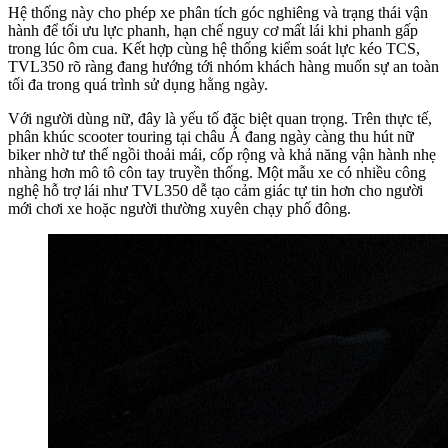
Hệ thống này cho phép xe phân tích góc nghiêng và trạng thái vận
hành để tối ưu lực phanh, hạn chế nguy cơ mất lái khi phanh gấp
trong lúc ôm cua. Kết hợp cùng hệ thống kiểm soát lực kéo TCS,
TVL350 rõ ràng đang hướng tới nhóm khách hàng muốn sự an toàn
tối đa trong quá trình sử dụng hằng ngày.
Với người dùng nữ, đây là yếu tố đặc biệt quan trọng. Trên thực tế,
phân khúc scooter touring tại châu Á đang ngày càng thu hút nữ
biker nhờ tư thế ngồi thoải mái, cốp rộng và khả năng vận hành nhẹ
nhàng hơn mô tô côn tay truyền thống. Một mẫu xe có nhiều công
nghệ hỗ trợ lái như TVL350 dễ tạo cảm giác tự tin hơn cho người
mới chơi xe hoặc người thường xuyên chạy phố đông.