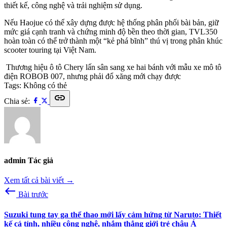
thiết kế, công nghệ và trải nghiệm sử dụng.
Nếu Haojue có thể xây dựng được hệ thống phân phối bài bản, giữ
mức giá cạnh tranh và chứng minh độ bền theo thời gian, TVL350
hoàn toàn có thể trở thành một “kẻ phá bĩnh” thú vị trong phân khúc
scooter touring tại Việt Nam.
Thương hiệu ô tô Chery lấn sân sang xe hai bánh với mẫu xe mô tô
điện ROBOB 007, nhưng phải đổ xăng mới chạy được
Tags:
Không có thẻ
link
Chia sẻ:
admin
Tác giả
Xem tất cả bài viết →
west
Bài trước
Suzuki tung tay ga thể thao mới lấy cảm hứng từ Naruto: Thiết
kế cá tính, nhiều công nghệ, nhắm thẳng giới trẻ châu Á