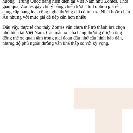
hương” Trung Quốc đang hiện diện tại Việt Nam như Zontes. Thời
gian qua, Zontes gây chú ý bằng chiến lược “full option giá rẻ”,
cung cấp hàng loạt công nghệ thường chỉ có trên xe Nhật hoặc châu
Âu nhưng với mức giá dễ tiếp cận hơn nhiều.
Dẫu vậy, thực tế cho thấy Zontes vẫn chưa thể trở thành lựa chọn
phổ biến tại Việt Nam. Các mẫu xe của hãng thường được cộng
đồng mê xe quan tâm trong giai đoạn đầu nhờ cấu hình hấp dẫn,
nhưng độ phủ ngoài đường vẫn khá thấp so với kỳ vọng.