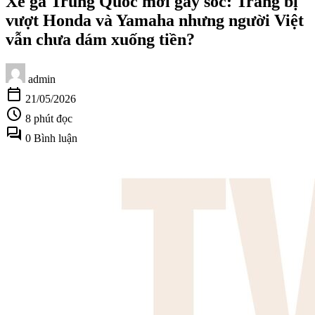
Xe ga Trung Quốc mới gây sốc: Trang bị
vượt Honda và Yamaha nhưng người Việt
vẫn chưa dám xuống tiền?
admin
calendar_today
21/05/2026
schedule
8 phút đọc
forum
0 Bình luận