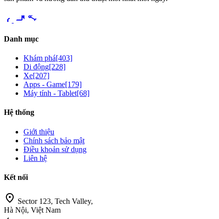
videocam
share
Danh mục
Khám phá
[403]
Di động
[228]
Xe
[207]
Apps - Game
[179]
Máy tính - Tablet
[68]
Hệ thống
Giới thiệu
Chính sách bảo mật
Điều khoản sử dụng
Liên hệ
Kết nối
location_on
Sector 123, Tech Valley,
Hà Nội, Việt Nam