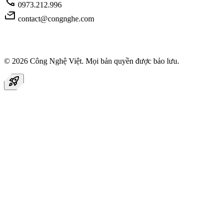
call
0973.212.996
mail
contact@congnghe.com
© 2026
Công Nghệ Việt
. Mọi bản quyền được bảo lưu.
rocket_launch