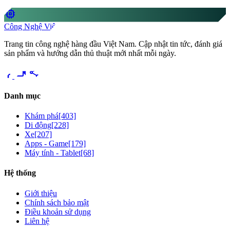
memory
Công Nghệ Việt
Trang tin công nghệ hàng đầu Việt Nam. Cập nhật tin tức, đánh giá
sản phẩm và hướng dẫn thủ thuật mới nhất mỗi ngày.
videocam
share
Danh mục
Khám phá
[403]
Di động
[228]
Xe
[207]
Apps - Game
[179]
Máy tính - Tablet
[68]
Hệ thống
Giới thiệu
Chính sách bảo mật
Điều khoản sử dụng
Liên hệ