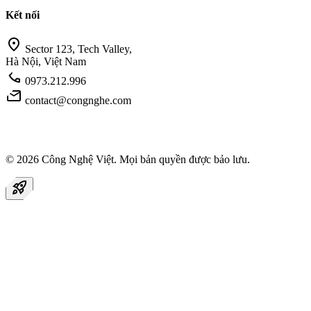
Kết nối
location_on
Sector 123, Tech Valley,
Hà Nội, Việt Nam
call
0973.212.996
mail
contact@congnghe.com
© 2026
Công Nghệ Việt
. Mọi bản quyền được bảo lưu.
rocket_launch