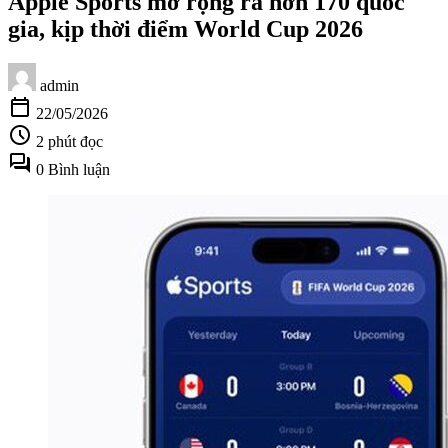
Apple Sports mở rộng ra hơn 170 quốc
gia, kịp thời điểm World Cup 2026
admin
calendar_today
22/05/2026
schedule
2 phút đọc
forum
0 Bình luận