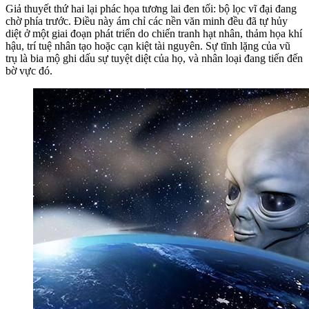
Giả thuyết thứ hai lại phác họa tương lai đen tối: bộ lọc vĩ đại đang
chờ phía trước. Điều này ám chỉ các nền văn minh đều đã tự hủy
diệt ở một giai đoạn phát triển do chiến tranh hạt nhân, thảm họa khí
hậu, trí tuệ nhân tạo hoặc cạn kiệt tài nguyên. Sự tĩnh lặng của vũ
trụ là bia mộ ghi dấu sự tuyệt diệt của họ, và nhân loại đang tiến đến
bờ vực đó.