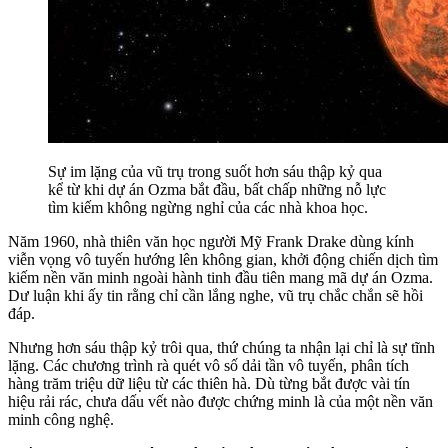
Sự im lặng của vũ trụ trong suốt hơn sáu thập kỷ qua
kể từ khi dự án Ozma bắt đầu, bất chấp những nỗ lực
tìm kiếm không ngừng nghỉ của các nhà khoa học.
Năm 1960, nhà thiên văn học người Mỹ Frank Drake dùng kính
viễn vọng vô tuyến hướng lên không gian, khởi động chiến dịch tìm
kiếm nền văn minh ngoài hành tinh đầu tiên mang mã dự án Ozma.
Dư luận khi ấy tin rằng chỉ cần lắng nghe, vũ trụ chắc chắn sẽ hồi
đáp.
Nhưng hơn sáu thập kỷ trôi qua, thứ chúng ta nhận lại chỉ là sự tĩnh
lặng. Các chương trình rà quét vô số dải tần vô tuyến, phân tích
hàng trăm triệu dữ liệu từ các thiên hà. Dù từng bắt được vài tín
hiệu rải rác, chưa dấu vết nào được chứng minh là của một nền văn
minh công nghệ.