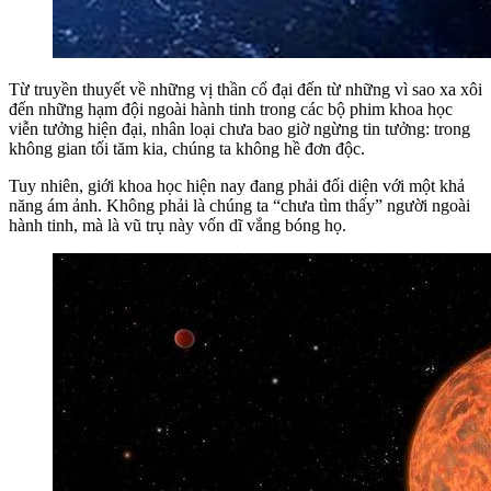
Từ truyền thuyết về những vị thần cổ đại đến từ những vì sao xa xôi
đến những hạm đội ngoài hành tinh trong các bộ phim khoa học
viễn tưởng hiện đại, nhân loại chưa bao giờ ngừng tin tưởng: trong
không gian tối tăm kia, chúng ta không hề đơn độc.
Tuy nhiên, giới khoa học hiện nay đang phải đối diện với một khả
năng ám ảnh. Không phải là chúng ta “chưa tìm thấy” người ngoài
hành tinh, mà là vũ trụ này vốn dĩ vắng bóng họ.