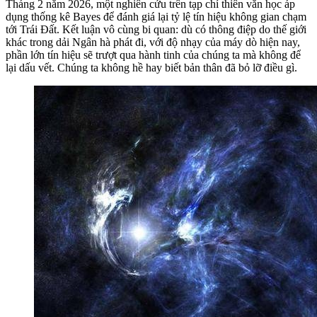
Tháng 2 năm 2026, một nghiên cứu trên tạp chí thiên văn học áp
dụng thống kê Bayes để đánh giá lại tỷ lệ tín hiệu không gian chạm
tới Trái Đất. Kết luận vô cùng bi quan: dù có thông điệp do thế giới
khác trong dải Ngân hà phát đi, với độ nhạy của máy dò hiện nay,
phần lớn tín hiệu sẽ trượt qua hành tinh của chúng ta mà không để
lại dấu vết. Chúng ta không hề hay biết bản thân đã bỏ lỡ điều gì.