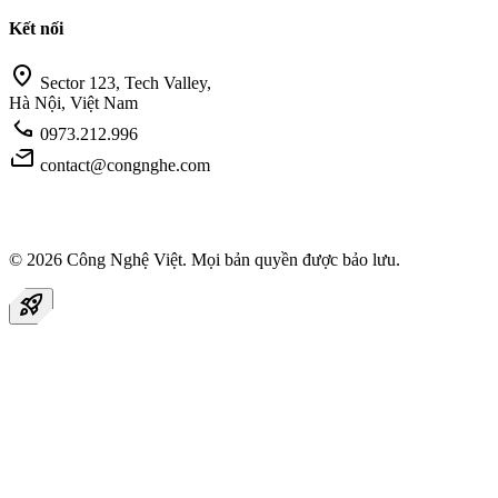
Kết nối
location_on
Sector 123, Tech Valley,
Hà Nội, Việt Nam
call
0973.212.996
mail
contact@congnghe.com
© 2026
Công Nghệ Việt
. Mọi bản quyền được bảo lưu.
rocket_launch