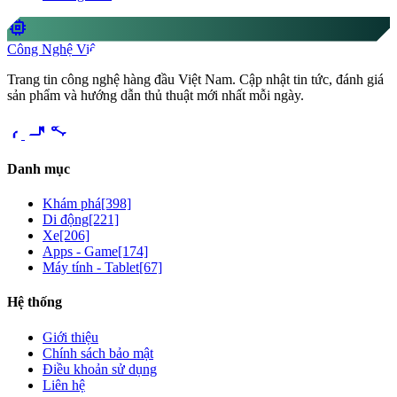
memory
Công Nghệ Việt
Trang tin công nghệ hàng đầu Việt Nam. Cập nhật tin tức, đánh giá
sản phẩm và hướng dẫn thủ thuật mới nhất mỗi ngày.
videocam
share
Danh mục
Khám phá
[398]
Di động
[221]
Xe
[206]
Apps - Game
[174]
Máy tính - Tablet
[67]
Hệ thống
Giới thiệu
Chính sách bảo mật
Điều khoản sử dụng
Liên hệ