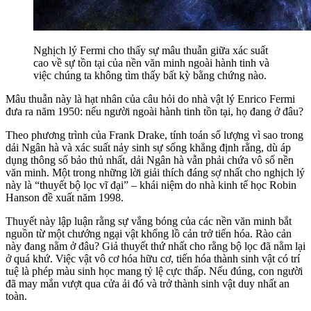
Nghịch lý Fermi cho thấy sự mâu thuẫn giữa xác suất
cao về sự tồn tại của nền văn minh ngoài hành tinh và
việc chúng ta không tìm thấy bất kỳ bằng chứng nào.
Mâu thuẫn này là hạt nhân của câu hỏi do nhà vật lý Enrico Fermi
đưa ra năm 1950: nếu người ngoài hành tinh tồn tại, họ đang ở đâu?
Theo phương trình của Frank Drake, tính toán số lượng vì sao trong
dải Ngân hà và xác suất nảy sinh sự sống khẳng định rằng, dù áp
dụng thông số bảo thủ nhất, dải Ngân hà vẫn phải chứa vô số nền
văn minh. Một trong những lời giải thích đáng sợ nhất cho nghịch lý
này là “thuyết bộ lọc vĩ đại” – khái niệm do nhà kinh tế học Robin
Hanson đề xuất năm 1998.
Thuyết này lập luận rằng sự vắng bóng của các nền văn minh bắt
nguồn từ một chướng ngại vật khổng lồ cản trở tiến hóa. Rào cản
này đang nằm ở đâu? Giả thuyết thứ nhất cho rằng bộ lọc đã nằm lại
ở quá khứ. Việc vật vô cơ hóa hữu cơ, tiến hóa thành sinh vật có trí
tuệ là phép màu sinh học mang tỷ lệ cực thấp. Nếu đúng, con người
đã may mắn vượt qua cửa ải đó và trở thành sinh vật duy nhất an
toàn.