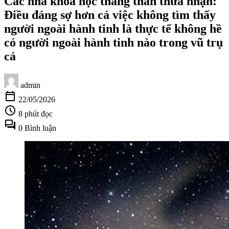
Các nhà khoa học thẳng thắn thừa nhận:
Điều đáng sợ hơn cả việc không tìm thấy
người ngoài hành tinh là thực tế không hề
có người ngoài hành tinh nào trong vũ trụ
cả
admin
calendar_today
22/05/2026
schedule
8 phút đọc
forum
0 Bình luận