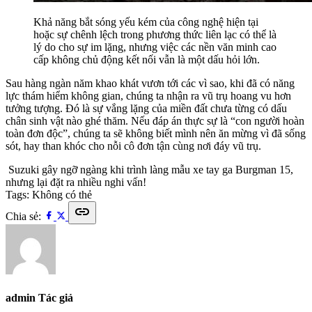
Khả năng bắt sóng yếu kém của công nghệ hiện tại
hoặc sự chênh lệch trong phương thức liên lạc có thể là
lý do cho sự im lặng, nhưng việc các nền văn minh cao
cấp không chủ động kết nối vẫn là một dấu hỏi lớn.
Sau hàng ngàn năm khao khát vươn tới các vì sao, khi đã có năng
lực thám hiểm không gian, chúng ta nhận ra vũ trụ hoang vu hơn
tưởng tượng. Đó là sự vắng lặng của miền đất chưa từng có dấu
chân sinh vật nào ghé thăm. Nếu đáp án thực sự là “con người hoàn
toàn đơn độc”, chúng ta sẽ không biết mình nên ăn mừng vì đã sống
sót, hay than khóc cho nỗi cô đơn tận cùng nơi đáy vũ trụ.
Suzuki gây ngỡ ngàng khi trình làng mẫu xe tay ga Burgman 15,
nhưng lại đặt ra nhiều nghi vấn!
Tags:
Không có thẻ
link
Chia sẻ:
admin
Tác giả