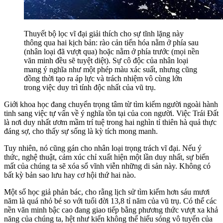
Thuyết bộ lọc vĩ đại giải thích cho sự tĩnh lặng này
thông qua hai kịch bản: rào cản tiến hóa nằm ở phía sau
(nhân loại đã vượt qua) hoặc nằm ở phía trước (mọi nền
văn minh đều sẽ tuyệt diệt). Sự cô độc của nhân loại
mang ý nghĩa như một phép màu xác suất, nhưng cũng
đồng thời tạo ra áp lực và trách nhiệm vô cùng lớn
trong việc duy trì tính độc nhất của vũ trụ.
Giới khoa học đang chuyển trọng tâm từ tìm kiếm người ngoài hành
tinh sang việc tự vấn về ý nghĩa tồn tại của con người. Việc Trái Đất
là nơi duy nhất ươm mầm trí tuệ trong hai nghìn tỉ thiên hà quả thực
đáng sợ, cho thấy sự sống là kỳ tích mong manh.
Tuy nhiên, nó cũng gán cho nhân loại trọng trách vĩ đại. Nếu ý
thức, nghệ thuật, cảm xúc chỉ xuất hiện một lần duy nhất, sự biến
mất của chúng ta sẽ xóa sổ vĩnh viễn những di sản này. Không có
bất kỳ bản sao lưu hay cơ hội thứ hai nào.
Một số học giả phản bác, cho rằng lịch sử tìm kiếm hơn sáu mươi
năm là quá nhỏ bé so với tuổi đời 13,8 tỉ năm của vũ trụ. Có thể các
nền văn minh bậc cao đang giao tiếp bằng phương thức vượt xa khả
năng của chúng ta, hệt như kiến không thể hiểu sóng vô tuyến của