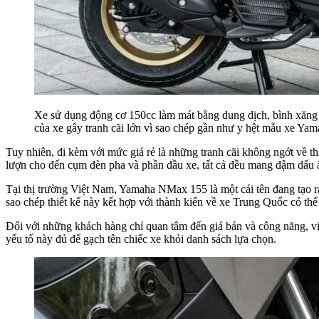
Xe sử dụng động cơ 150cc làm mát bằng dung dịch, bình xăng l
của xe gây tranh cãi lớn vì sao chép gần như y hệt mẫu xe Y
Tuy nhiên, đi kèm với mức giá rẻ là những tranh cãi không ngớt về
lượn cho đến cụm đèn pha và phần đầu xe, tất cả đều mang đậm dấu 
Tại thị trường Việt Nam, Yamaha NMax 155 là một cái tên đang tạo ra
sao chép thiết kế này kết hợp với thành kiến về xe Trung Quốc có thể 
Đối với những khách hàng chỉ quan tâm đến giá bán và công năng, việ
yếu tố này đủ để gạch tên chiếc xe khỏi danh sách lựa chọn.