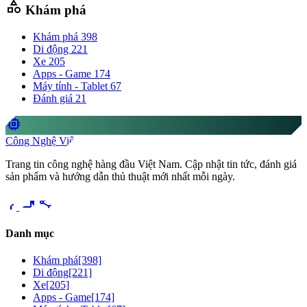
category
Khám phá
Khám phá
398
Di động
221
Xe
205
Apps - Game
174
Máy tính - Tablet
67
Đánh giá
21
memory
Công Nghệ Việt
Trang tin công nghệ hàng đầu Việt Nam. Cập nhật tin tức, đánh giá
sản phẩm và hướng dẫn thủ thuật mới nhất mỗi ngày.
videocam
share
Danh mục
Khám phá
[398]
Di động
[221]
Xe
[205]
Apps - Game
[174]