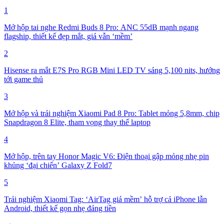
1
Mở hộp tai nghe Redmi Buds 8 Pro: ANC 55dB mạnh ngang
flagship, thiết kế đẹp mắt, giá vẫn ‘mềm’
2
Hisense ra mắt E7S Pro RGB Mini LED TV sáng 5,100 nits, hướng
tới game thủ
3
Mở hộp và trải nghiệm Xiaomi Pad 8 Pro: Tablet mỏng 5,8mm, chip
Snapdragon 8 Elite, tham vọng thay thế laptop
4
Mở hộp, trên tay Honor Magic V6: Điện thoại gập mỏng nhẹ pin
khủng ‘đại chiến’ Galaxy Z Fold7
5
Trải nghiệm Xiaomi Tag: ‘AirTag giá mềm’ hỗ trợ cả iPhone lẫn
Android, thiết kế gọn nhẹ đáng tiền