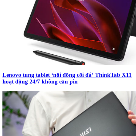
Lenovo tung tablet ‘nồi đồng cối đá’ ThinkTab X11
hoạt động 24/7 không cần pin