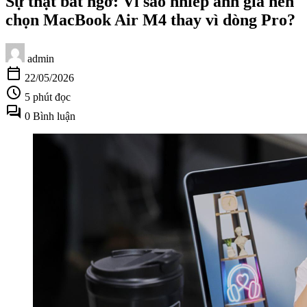
Sự thật bất ngờ: Vì sao nhiếp ảnh gia nên
chọn MacBook Air M4 thay vì dòng Pro?
admin
calendar_today
22/05/2026
schedule
5 phút đọc
forum
0 Bình luận