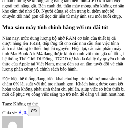
chuẩn nhưng sẽ không sáng bằng tấm nền mini-LED khi làm việc
ngoài trời nắng gắt. Bên cạnh đó, thân máy mỏng nên không có sẵn
khe cắm thẻ nhớ SD. Người dùng sẽ cần trang bị thêm một bộ
chuyển đổi nhỏ gọn để đọc dữ liệu từ máy ảnh sau mỗi buổi chụp.
Mua sắm máy tính chính hãng với ưu đãi tốt
Năm nay, mức dung lượng bộ nhớ RAM cơ bản của thiết bị đã
được nâng lên 16GB, đáp ứng tốt cho các nhu cầu làm việc hình
ảnh mà không lo thiếu hụt tài nguyên. Hiện tại, các sản phẩm máy
tính MacBook Air M4 đang được kinh doanh với mức giá rất tốt tại
hệ thống Thế Giới Di Động. TGDĐ tự hào là đại lý ủy quyền chính
thức của Apple tại Việt Nam, mang đến sự an tâm tuyệt đối về chất
lượng phần cứng và chính sách bảo hành.
Đặc biệt, hệ thống đang triển khai chương trình hỗ trợ mua sắm trả
chậm 0% lãi suất với thủ tục nhanh gọn. Khách hàng được cam kết
hoàn toàn không phát sinh thêm chi phí ẩn, giúp việc sở hữu thiết bị
mới để phục vụ công việc sáng tạo trở nên dễ dàng và linh hoạt hơn.
Tags:
Không có thẻ
link
Chia sẻ: