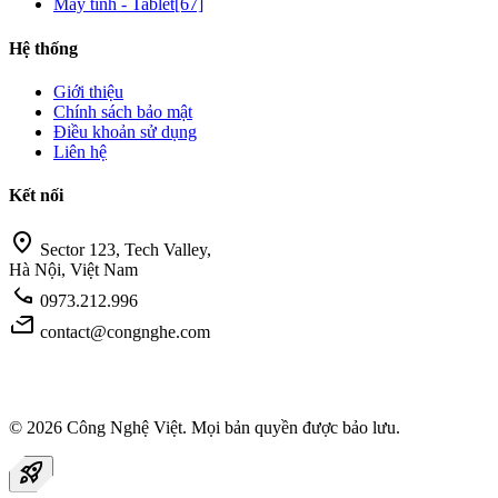
Máy tính - Tablet
[67]
Hệ thống
Giới thiệu
Chính sách bảo mật
Điều khoản sử dụng
Liên hệ
Kết nối
location_on
Sector 123, Tech Valley,
Hà Nội, Việt Nam
call
0973.212.996
mail
contact@congnghe.com
© 2026
Công Nghệ Việt
. Mọi bản quyền được bảo lưu.
rocket_launch