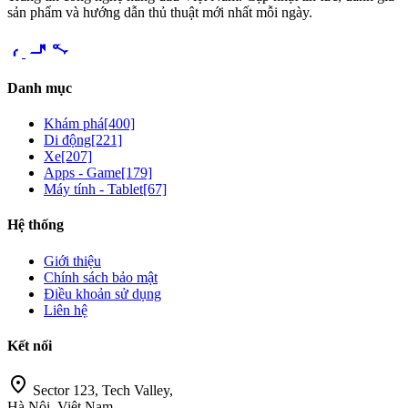
sản phẩm và hướng dẫn thủ thuật mới nhất mỗi ngày.
videocam
share
Danh mục
Khám phá
[400]
Di động
[221]
Xe
[207]
Apps - Game
[179]
Máy tính - Tablet
[67]
Hệ thống
Giới thiệu
Chính sách bảo mật
Điều khoản sử dụng
Liên hệ
Kết nối
location_on
Sector 123, Tech Valley,
Hà Nội, Việt Nam