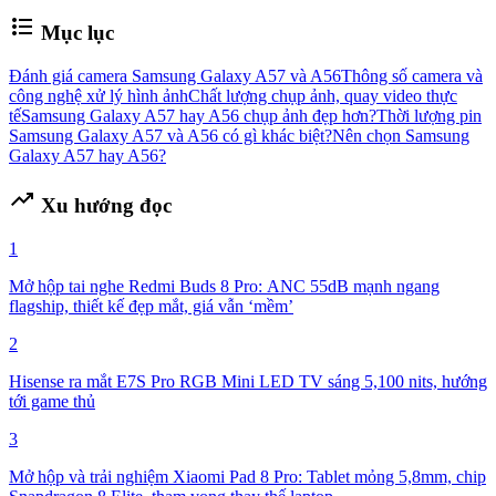
như cỏ
format_list_bulleted
Mục lục
Đánh giá camera Samsung Galaxy A57 và A56
Thông số camera và
công nghệ xử lý hình ảnh
Chất lượng chụp ảnh, quay video thực
tế
Samsung Galaxy A57 hay A56 chụp ảnh đẹp hơn?
Thời lượng pin
Samsung Galaxy A57 và A56 có gì khác biệt?
Nên chọn Samsung
Galaxy A57 hay A56?
trending_up
Xu hướng đọc
1
Mở hộp tai nghe Redmi Buds 8 Pro: ANC 55dB mạnh ngang
flagship, thiết kế đẹp mắt, giá vẫn ‘mềm’
2
Hisense ra mắt E7S Pro RGB Mini LED TV sáng 5,100 nits, hướng
tới game thủ
3
Mở hộp và trải nghiệm Xiaomi Pad 8 Pro: Tablet mỏng 5,8mm, chip