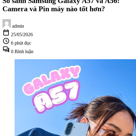
So sánh Samsung Galaxy A57 và A56:
Camera và Pin máy nào tốt hơn?
admin
calendar_today
25/05/2026
schedule
6 phút đọc
forum
0 Bình luận