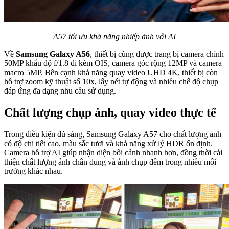
A57 tối ưu khả năng nhiếp ảnh với AI
Về
Samsung Galaxy A56
, thiết bị cũng được trang bị camera chính
50MP khẩu độ f/1.8 đi kèm OIS, camera góc rộng 12MP và camera
macro 5MP. Bên cạnh khả năng quay video UHD 4K, thiết bị còn
hỗ trợ zoom kỹ thuật số 10x, lấy nét tự động và nhiều chế độ chụp
đáp ứng đa dạng nhu cầu sử dụng.
C
hất lượng chụp ảnh, quay video thực tế
Trong điều kiện đủ sáng, Samsung Galaxy A57 cho chất lượng ảnh
có độ chi tiết cao, màu sắc tươi và khả năng xử lý HDR ổn định.
Camera hỗ trợ AI giúp nhận diện bối cảnh nhanh hơn, đồng thời cải
thiện chất lượng ảnh chân dung và ảnh chụp đêm trong nhiều môi
trường khác nhau.