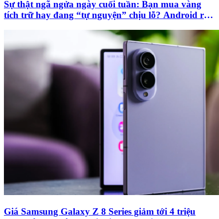
Sự thật ngã ngửa ngày cuối tuần: Bạn mua vàng
tích trữ hay đang “tự nguyện” chịu lỗ? Android rớt
giá nhất năm 2026
Giá Samsung Galaxy Z 8 Series giảm tới 4 triệu