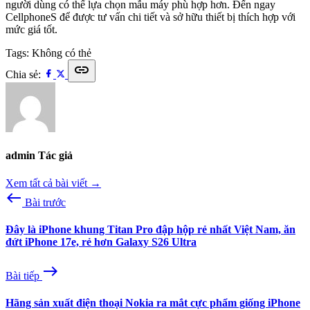
người dùng có thể lựa chọn mẫu máy phù hợp hơn. Đến ngay
CellphoneS để được tư vấn chi tiết và sở hữu thiết bị thích hợp với
mức giá tốt.
Tags:
Không có thẻ
link
Chia sẻ:
admin
Tác giả
Xem tất cả bài viết →
west
Bài trước
Đây là iPhone khung Titan Pro đập hộp rẻ nhất Việt Nam, ăn
đứt iPhone 17e, rẻ hơn Galaxy S26 Ultra
east
Bài tiếp
Hãng sản xuất điện thoại Nokia ra mắt cực phẩm giống iPhone