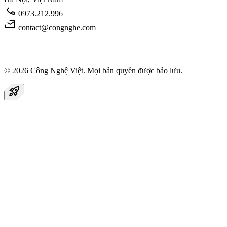
call
0973.212.996
mail
contact@congnghe.com
© 2026
Công Nghệ Việt
. Mọi bản quyền được bảo lưu.
rocket_launch