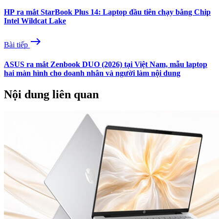
HP ra mắt StarBook Plus 14: Laptop đầu tiên chạy bằng Chip
Intel Wildcat Lake
east
Bài tiếp
ASUS ra mắt Zenbook DUO (2026) tại Việt Nam, mẫu laptop
hai màn hình cho doanh nhân và người làm nội dung
Nội dung liên quan