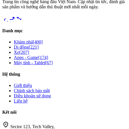
Trang tin công nghệ hàng đầu Việt Nam. Cập nhật tin tức, đánh giá
sản phẩm và hướng dẫn thủ thuật mới nhất mỗi ngày.
videocam
share
Danh mục
Khám phá
[400]
Di động
[221]
Xe
[207]
Apps - Game
[174]
Máy tính - Tablet
[67]
Hệ thống
Giới thiệu
Chính sách bảo mật
Điều khoản sử dụng
Liên hệ
Kết nối
location_on
Sector 123, Tech Valley,