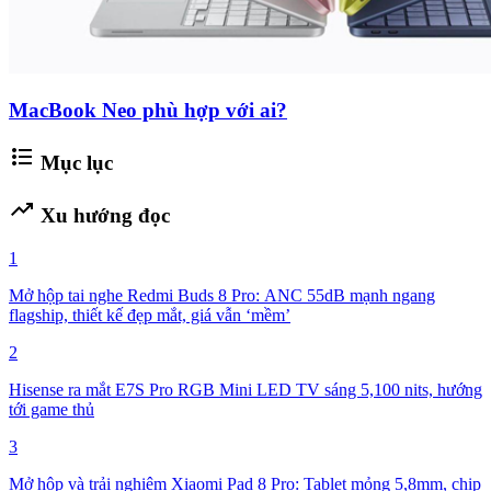
MacBook Neo phù hợp với ai?
format_list_bulleted
Mục lục
trending_up
Xu hướng đọc
1
Mở hộp tai nghe Redmi Buds 8 Pro: ANC 55dB mạnh ngang
flagship, thiết kế đẹp mắt, giá vẫn ‘mềm’
2
Hisense ra mắt E7S Pro RGB Mini LED TV sáng 5,100 nits, hướng
tới game thủ
3
Mở hộp và trải nghiệm Xiaomi Pad 8 Pro: Tablet mỏng 5,8mm, chip