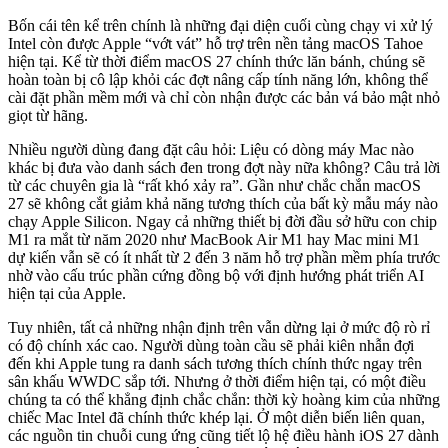
Bốn cái tên kể trên chính là những đại diện cuối cùng chạy vi xử lý
Intel còn được Apple “vớt vát” hỗ trợ trên nền tảng macOS Tahoe
hiện tại. Kể từ thời điểm macOS 27 chính thức lăn bánh, chúng sẽ
hoàn toàn bị cô lập khỏi các đợt nâng cấp tính năng lớn, không thể
cài đặt phần mềm mới và chỉ còn nhận được các bản vá bảo mật nhỏ
giọt từ hãng.
Nhiều người dùng đang đặt câu hỏi: Liệu có dòng máy Mac nào
khác bị đưa vào danh sách đen trong đợt này nữa không? Câu trả lời
từ các chuyên gia là “rất khó xảy ra”. Gần như chắc chắn macOS
27 sẽ không cắt giảm khả năng tương thích của bất kỳ mẫu máy nào
chạy Apple Silicon. Ngay cả những thiết bị đời đầu sở hữu con chip
M1 ra mắt từ năm 2020 như MacBook Air M1 hay Mac mini M1
dự kiến vẫn sẽ có ít nhất từ 2 đến 3 năm hỗ trợ phần mềm phía trước
nhờ vào cấu trúc phần cứng đồng bộ với định hướng phát triển AI
hiện tại của Apple.
Tuy nhiên, tất cả những nhận định trên vẫn dừng lại ở mức độ rò rỉ
có độ chính xác cao. Người dùng toàn cầu sẽ phải kiên nhẫn đợi
đến khi Apple tung ra danh sách tương thích chính thức ngay trên
sân khấu WWDC sắp tới. Nhưng ở thời điểm hiện tại, có một điều
chúng ta có thể khẳng định chắc chắn: thời kỳ hoàng kim của những
chiếc Mac Intel đã chính thức khép lại. Ở một diễn biến liên quan,
các nguồn tin chuỗi cung ứng cũng tiết lộ hệ điều hành iOS 27 dành