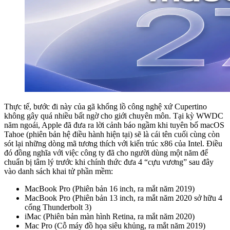
Thực tế, bước đi này của gã khổng lồ công nghệ xứ Cupertino
không gây quá nhiều bất ngờ cho giới chuyên môn. Tại kỳ WWDC
năm ngoái, Apple đã đưa ra lời cảnh báo ngầm khi tuyên bố macOS
Tahoe (phiên bản hệ điều hành hiện tại) sẽ là cái tên cuối cùng còn
sót lại những dòng mã tương thích với kiến trúc x86 của Intel. Điều
đó đồng nghĩa với việc công ty đã cho người dùng một năm để
chuẩn bị tâm lý trước khi chính thức đưa 4 “cựu vương” sau đây
vào danh sách khai tử phần mềm:
MacBook Pro (Phiên bản 16 inch, ra mắt năm 2019)
MacBook Pro (Phiên bản 13 inch, ra mắt năm 2020 sở hữu 4
cổng Thunderbolt 3)
iMac (Phiên bản màn hình Retina, ra mắt năm 2020)
Mac Pro (Cỗ máy đồ họa siêu khủng, ra mắt năm 2019)