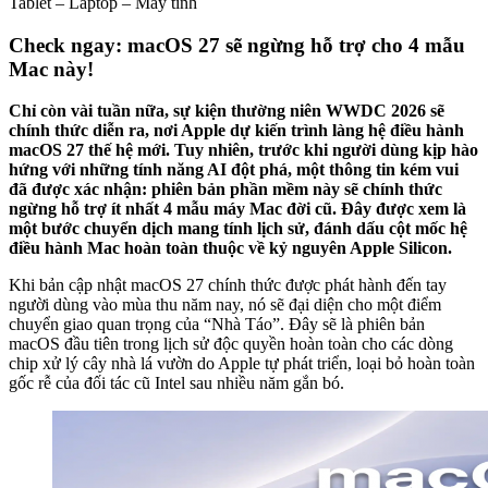
Tablet – Laptop – Máy tính
Check ngay: macOS 27 sẽ ngừng hỗ trợ cho 4 mẫu
Mac này!
Chỉ còn vài tuần nữa, sự kiện thường niên WWDC 2026 sẽ
chính thức diễn ra, nơi Apple dự kiến trình làng hệ điều hành
macOS 27 thế hệ mới. Tuy nhiên, trước khi người dùng kịp hào
hứng với những tính năng AI đột phá, một thông tin kém vui
đã được xác nhận: phiên bản phần mềm này sẽ chính thức
ngừng hỗ trợ ít nhất 4 mẫu máy Mac đời cũ. Đây được xem là
một bước chuyển dịch mang tính lịch sử, đánh dấu cột mốc hệ
điều hành Mac hoàn toàn thuộc về kỷ nguyên Apple Silicon.
Khi bản cập nhật macOS 27 chính thức được phát hành đến tay
người dùng vào mùa thu năm nay, nó sẽ đại diện cho một điểm
chuyển giao quan trọng của “Nhà Táo”. Đây sẽ là phiên bản
macOS đầu tiên trong lịch sử độc quyền hoàn toàn cho các dòng
chip xử lý cây nhà lá vườn do Apple tự phát triển, loại bỏ hoàn toàn
gốc rễ của đối tác cũ Intel sau nhiều năm gắn bó.