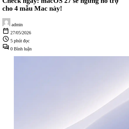
Check ngay: macOS 27 sẽ ngừng hỗ trợ
cho 4 mẫu Mac này!
admin
calendar_today
27/05/2026
schedule
5 phút đọc
forum
0 Bình luận