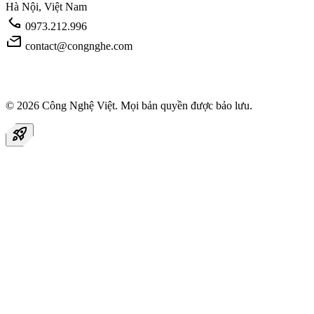
Hà Nội, Việt Nam
call
0973.212.996
mail
contact@congnghe.com
© 2026
Công Nghệ Việt
. Mọi bản quyền được bảo lưu.
rocket_launch