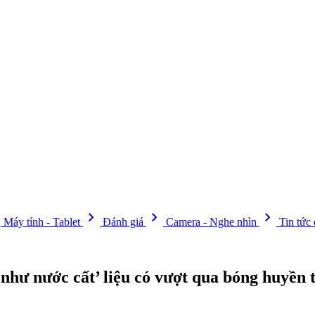
t
chevron_right
chevron_right
chevron_right
Máy tính - Tablet
Đánh giá
Camera - Nghe nhìn
Tin tức
t như nước cất’ liệu có vượt qua bóng huyền