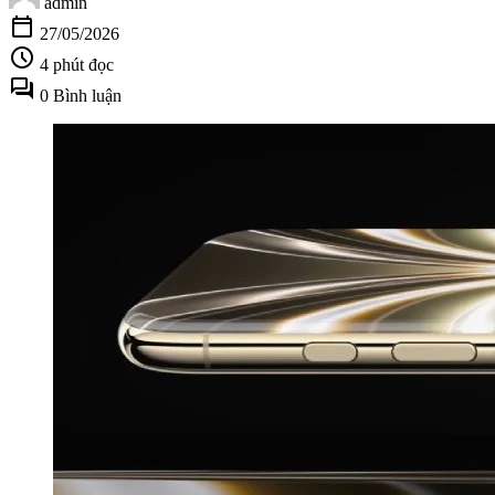
admin
calendar_today
27/05/2026
schedule
4 phút đọc
forum
0 Bình luận