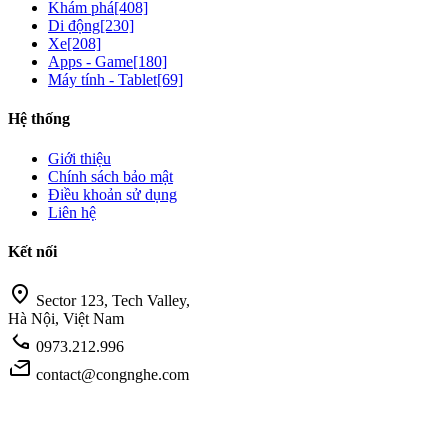
Khám phá
[408]
Di động
[230]
Xe
[208]
Apps - Game
[180]
Máy tính - Tablet
[69]
Hệ thống
Giới thiệu
Chính sách bảo mật
Điều khoản sử dụng
Liên hệ
Kết nối
location_on
Sector 123, Tech Valley,
Hà Nội, Việt Nam
call
0973.212.996
mail
contact@congnghe.com