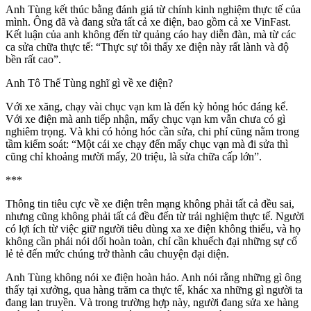
Anh Tùng kết thúc bằng đánh giá từ chính kinh nghiệm thực tế của
mình. Ông đã và đang sửa tất cả xe điện, bao gồm cả xe VinFast.
Kết luận của anh không đến từ quảng cáo hay diễn đàn, mà từ các
ca sửa chữa thực tế: “Thực sự tôi thấy xe điện này rất lành và độ
bền rất cao”.
Anh Tô Thế Tùng nghĩ gì về xe điện?
Với xe xăng, chạy vài chục vạn km là đến kỳ hỏng hóc đáng kể.
Với xe điện mà anh tiếp nhận, mấy chục vạn km vẫn chưa có gì
nghiêm trọng. Và khi có hỏng hóc cần sửa, chi phí cũng nằm trong
tầm kiểm soát: “Một cái xe chạy đến mấy chục vạn mà đi sửa thì
cũng chỉ khoảng mười mấy, 20 triệu, là sửa chữa cấp lớn”.
***
Thông tin tiêu cực về xe điện trên mạng không phải tất cả đều sai,
nhưng cũng không phải tất cả đều đến từ trải nghiệm thực tế. Người
có lợi ích từ việc giữ người tiêu dùng xa xe điện không thiếu, và họ
không cần phải nói dối hoàn toàn, chỉ cần khuếch đại những sự cố
lẻ tẻ đến mức chúng trở thành câu chuyện đại diện.
Anh Tùng không nói xe điện hoàn hảo. Anh nói rằng những gì ông
thấy tại xưởng, qua hàng trăm ca thực tế, khác xa những gì người ta
đang lan truyền. Và trong trường hợp này, người đang sửa xe hàng