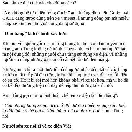
Sạc pin xe điện thế nào cho đúng cách?
“Nó không hề tự nhiên hỏng được,” anh khẳng định. Pin Gotion và
CATL đang được dùng trên xe VinFast là những dòng pin mà nhiều
hãng xe lớn trên thế giới cũng đang sử dụng.
“Dìm hàng” là từ chính xác hơn
Khi nói về nguồn gốc của những thông tin tiêu cực lan truyền trên
mạng, anh Tùng không né tránh. Theo anh, có hai nhóm người tạo
ra nội dung đó: những người chưa từng sử dụng xe điện, và những
người đã dùng nhưng gặp sự cố cá biệt rồi đưa lên mạng.
Nhưng anh chỉ ra một thực tế mà ít người nhắc đến: tất cả các hãng
xe lớn nhất thế giới đều từng triệu hồi hàng triệu xe, đều có lỗi, đều
có sự cố. Họ ít bị soi mói hơn không phải vì xe tốt hơn, mà vì họ đã
có bề dày thương hiệu đủ dày để hấp thụ những búa rìu đó.
Anh Tùng gọi những bình luận chê bai xe điện là “dìm hàng”.
“
Còn những hãng xe non trẻ mới thì đương nhiên sẽ gặp rất nhiều
từ đối thủ, có thể gọi là ‘dìm hàng’ thì chính xác hơn
“, anh Tùng
nói.
Người sửa xe nói gì về xe điện Việt