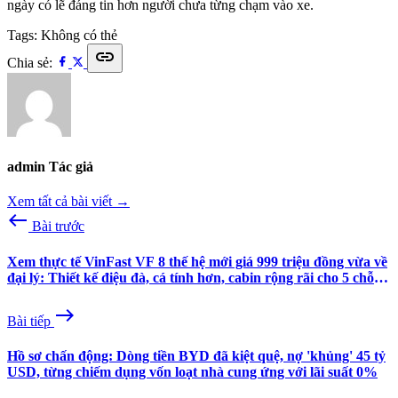
ngày có lẽ đáng tin hơn người chưa từng chạm vào xe.
Tags:
Không có thẻ
link
Chia sẻ:
admin
Tác giả
Xem tất cả bài viết →
west
Bài trước
Xem thực tế VinFast VF 8 thế hệ mới giá 999 triệu đồng vừa về
đại lý: Thiết kế điệu đà, cá tính hơn, cabin rộng rãi cho 5 chỗ
ngồi
east
Bài tiếp
Hồ sơ chấn động: Dòng tiền BYD đã kiệt quệ, nợ 'khủng' 45 tỷ
USD, từng chiếm dụng vốn loạt nhà cung ứng với lãi suất 0%