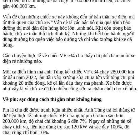
kém bền, đó là những xe đã chạy từ 160.000 km trở lên, có chiếc
gần 400.000 km.
Vấn đề của những chiếc xe này không đến từ bản thân xe điện, mà
từ thói quen của chủ xe. “Vấn đề là các bác bỏ qua quá trình bảo
dưỡng thì mới dẫn đến hỏng hóc lớn, ,anh nói. Khi còn trong bảo
hành, chủ xe tuân thủ lịch định kỳ. Nhưng khi hết bảo hành, người
dùng thường bỏ quên việc bảo dưỡng và chỉ vào xưởng khi xe đã
hỏng.
Câu chuyện thực tế về chiếc VF e34 cho thấy chi phí chăm nuôi xe
điện rẻ nhường nào.
Một ca điển hình mà anh Tùng kể: chiếc VF e34 chạy 280.000 km
từ đầu năm 2022, lần đầu vào xưởng sửa chữa lớn với tổng chi phí
khoảng 20 triệu đồng, kể cả lần đầu thay má phanh. Xe bền được
như vậy là vì chủ xe đã bỏ nhiều công sức ra chăm chút cho xế hộp.
Về pin: sạc đúng cách thì gần như không hỏng
Pin là chủ đề được tranh luận nhiều nhất. Anh Tùng trả lời thẳng từ
dữ liệu thực tế: những chiếc VF5 trang bị pin Gotion sau hơn
200.000 km, độ chai chỉ khoảng 6 đến 7%. Ngay cả những tài xế
chạy dịch vụ, liên tục dùng trụ sạc 120 kW và sạc đầy 100%, độ
chai cũng chỉ hơn 10%.