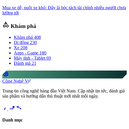
Mua xe dễ, nuôi xe khó: Đây là bóc tách tài chính nhiều người chưa
lường tới
category
Khám phá
Khám phá
408
Di động
230
Xe
208
Apps - Game
180
Máy tính - Tablet
69
Đánh giá
21
memory
Công Nghệ Việt
Trang tin công nghệ hàng đầu Việt Nam. Cập nhật tin tức, đánh giá
sản phẩm và hướng dẫn thủ thuật mới nhất mỗi ngày.
videocam
share
Danh mục