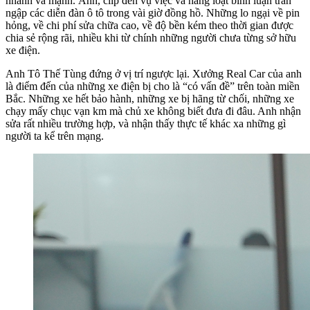
nhanh và mạnh. Ảnh, clip đến vụ việc và hàng loạt bình luận tràn
ngập các diễn đàn ô tô trong vài giờ đồng hồ. Những lo ngại về pin
hỏng, về chi phí sửa chữa cao, về độ bền kém theo thời gian được
chia sẻ rộng rãi, nhiều khi từ chính những người chưa từng sở hữu
xe điện.
Anh Tô Thế Tùng đứng ở vị trí ngược lại. Xưởng Real Car của anh
là điểm đến của những xe điện bị cho là “có vấn đề” trên toàn miền
Bắc. Những xe hết bảo hành, những xe bị hãng từ chối, những xe
chạy mấy chục vạn km mà chủ xe không biết đưa đi đâu. Anh nhận
sửa rất nhiều trường hợp, và nhận thấy thực tế khác xa những gì
người ta kể trên mạng.