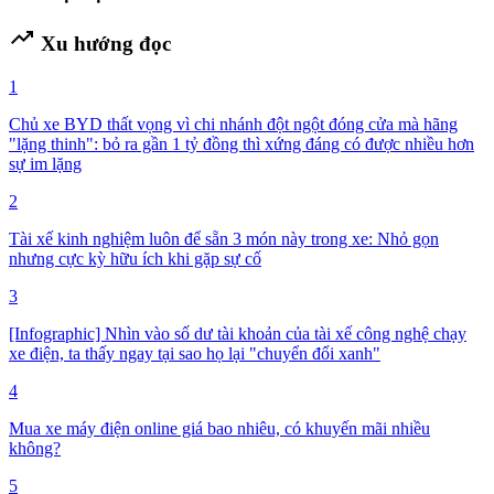
trending_up
Xu hướng đọc
1
Chủ xe BYD thất vọng vì chi nhánh đột ngột đóng cửa mà hãng
"lặng thinh": bỏ ra gần 1 tỷ đồng thì xứng đáng có được nhiều hơn
sự im lặng
2
Tài xế kinh nghiệm luôn để sẵn 3 món này trong xe: Nhỏ gọn
nhưng cực kỳ hữu ích khi gặp sự cố
3
[Infographic] Nhìn vào số dư tài khoản của tài xế công nghệ chạy
xe điện, ta thấy ngay tại sao họ lại "chuyển đổi xanh"
4
Mua xe máy điện online giá bao nhiêu, có khuyến mãi nhiều
không?
5