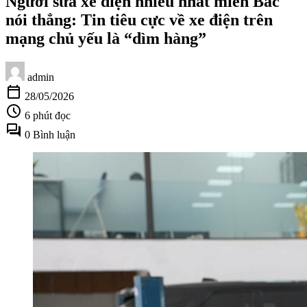
Người sửa xe điện nhiều nhất miền Bắc
nói thẳng: Tin tiêu cực về xe điện trên
mạng chủ yếu là “dìm hàng”
admin
calendar_today
28/05/2026
schedule
6 phút đọc
forum
0 Bình luận