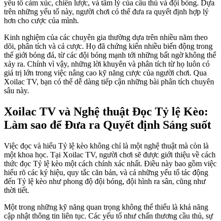
yếu tố cảm xúc, chiến lược, và tâm lý của cầu thủ và đội bóng. Dựa
trên những yếu tố này, người chơi có thể đưa ra quyết định hợp lý
hơn cho cược của mình.
Kinh nghiệm của các chuyên gia thường dựa trên nhiều năm theo
dõi, phân tích và cá cược. Họ đã chứng kiến nhiều biến động trong
thế giới bóng đá, từ các đội bóng mạnh tới những bất ngờ không thể
xảy ra. Chính vì vậy, những lời khuyên và phân tích từ họ luôn có
giá trị lớn trong việc nâng cao kỹ năng cược của người chơi. Qua
Xoilac TV, bạn có thể dễ dàng tiếp cận những bài phân tích chuyên
sâu này.
Xoilac TV và Nghệ thuật Đọc Tỷ lệ Kèo:
Làm sao để Đưa ra Quyết định Sáng suốt
Việc đọc và hiểu Tỷ lệ kèo không chỉ là một nghệ thuật mà còn là
một khoa học. Tại Xoilac TV, người chơi sẽ được giới thiệu về cách
thức đọc Tỷ lệ kèo một cách chính xác nhất. Điều này bao gồm việc
hiểu rõ các ký hiệu, quy tắc căn bản, và cả những yếu tố tác động
đến Tỷ lệ kèo như phong độ đội bóng, đội hình ra sân, cũng như
thời tiết.
Một trong những kỹ năng quan trọng không thể thiếu là khả năng
cập nhật thông tin liên tục. Các yếu tố như chấn thương cầu thủ, sự