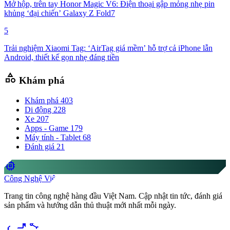
Mở hộp, trên tay Honor Magic V6: Điện thoại gập mỏng nhẹ pin
khủng ‘đại chiến’ Galaxy Z Fold7
5
Trải nghiệm Xiaomi Tag: ‘AirTag giá mềm’ hỗ trợ cả iPhone lẫn
Android, thiết kế gọn nhẹ đáng tiền
category
Khám phá
Khám phá
403
Di động
228
Xe
207
Apps - Game
179
Máy tính - Tablet
68
Đánh giá
21
memory
Công Nghệ Việt
Trang tin công nghệ hàng đầu Việt Nam. Cập nhật tin tức, đánh giá
sản phẩm và hướng dẫn thủ thuật mới nhất mỗi ngày.
videocam
share