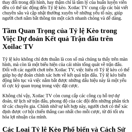
thay đổi trong đội hình, hay thậm chí là tâm lý của huấn luyện viên
đều có thể tác động đến Tỷ lệ kèo. Xoilac TV cung cấp các bài viết
chuyên sâu và cập nhật thường xuyên về những yếu tố này, giúp
người chơi nắm bắt thông tin một cách nhanh chóng và dễ dàng.
Tầm Quan Trọng của Tỷ lệ Kèo trong
Việc Dự đoán Kết quả Trận đấu trên
Xoilac TV
Tỷ lệ kèo không chỉ đơn thuần là con số mà chúng ta thấy trên màn
hình, mà còn là một biểu hiện của cái nhìn tổng quát về trận đấu.
Đối với các người chơi trên Xoilac TV, việc hiểu rõ Tỷ lệ kèo có thể
giúp họ dự đoán chính xác hơn về kết quả trận đấu. Tỷ lệ kèo biến
động liên tục và việc nắm bắt được những dấu hiệu này là một yếu
tố cực kỳ quan trọng trong việc đặt cược.
Không chỉ vậy, Xoilac TV còn cung cấp các công cụ hỗ trợ dự
đoán, từ lịch sử trận đấu, phong độ của các đội đến những phân tích
từ các chuyên gia. Chính nhờ sự kết hợp này, người chơi có thể xác
định được cơ hội chiến thắng cao nhất cho mỗi cược, từ đó tối ưu
hóa lợi nhuận của mình.
Các Loại Tỷ lệ Kèo Phổ biến và Cách Sử