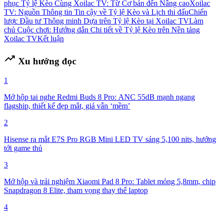
phục Tỷ lệ Kèo Cùng Xoilac TV: Từ Cơ bản đến Nâng cao
Xoilac
TV: Nguồn Thông tin Tin cậy về Tỷ lệ Kèo và Lịch thi đấu
Chiến
lược Đầu tư Thông minh Dựa trên Tỷ lệ Kèo tại Xoilac TV
Làm
chủ Cuộc chơi: Hướng dẫn Chi tiết về Tỷ lệ Kèo trên Nền tảng
Xoilac TV
Kết luận
trending_up
Xu hướng đọc
1
Mở hộp tai nghe Redmi Buds 8 Pro: ANC 55dB mạnh ngang
flagship, thiết kế đẹp mắt, giá vẫn ‘mềm’
2
Hisense ra mắt E7S Pro RGB Mini LED TV sáng 5,100 nits, hướng
tới game thủ
3
Mở hộp và trải nghiệm Xiaomi Pad 8 Pro: Tablet mỏng 5,8mm, chip
Snapdragon 8 Elite, tham vọng thay thế laptop
4