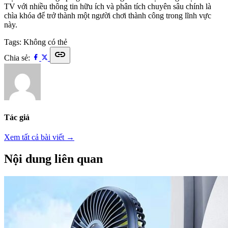
TV với nhiều thông tin hữu ích và phân tích chuyên sâu chính là
chìa khóa để trở thành một người chơi thành công trong lĩnh vực
này.
Tags:
Không có thẻ
link
Chia sẻ:
Tác giả
Xem tất cả bài viết →
Nội dung liên quan