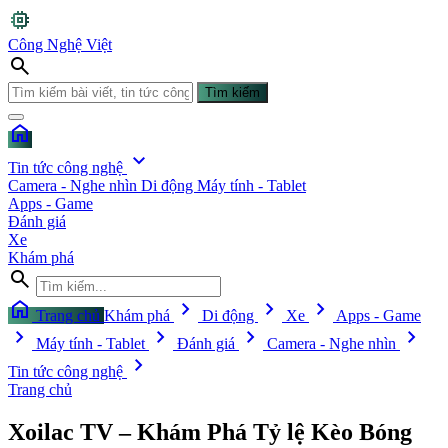
memory
Công Nghệ Việt
search
Tìm kiếm
home
expand_more
Tin tức công nghệ
Camera - Nghe nhìn
Di động
Máy tính - Tablet
Apps - Game
Đánh giá
Xe
Khám phá
search
home
chevron_right
chevron_right
chevron_right
Trang chủ
Khám phá
Di động
Xe
Apps - Game
chevron_right
chevron_right
chevron_right
chevron_right
Máy tính - Tablet
Đánh giá
Camera - Nghe nhìn
chevron_right
Tin tức công nghệ
Trang chủ
Xoilac TV – Khám Phá Tỷ lệ Kèo Bóng