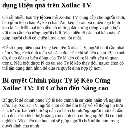
dụng Hiệu quả trên Xoilac TV
Có rất nhiều loại
Tỷ lệ kèo
mà Xoilac TV cung cấp cho người chơi,
bao gồm kèo châu Á, kèo châu Âu, kèo tài xỉu và nhiều loại hình
kèo khác. Mỗi loại kèo đều có những đặc trưng riêng và phù hợp
với nhu cầu của từng người chơi. Việc hiểu rõ các loại kèo này sẽ
giúp người chơi có chiến lược cược tốt nhất.
Để sử dụng hiệu quả Tỷ lệ kèo trên Xoilac TV, người chơi cần phải
nắm vững cách tính toán và cách đọc các chỉ số liên quan. Bên cạnh
đó, theo dõi sự biến động của Tỷ lệ kèo cũng là một yếu tố quan
trọng. Nếu biết được lý do tại sao Tỷ lệ kèo thay đổi, người chơi có
thể tận dụng tình hình để đưa ra quyết định hợp lý hơn.
Bí quyết Chinh phục Tỷ lệ Kèo Cùng
Xoilac TV: Từ Cơ bản đến Nâng cao
Bí quyết để chinh phục Tỷ lệ kèo chính là sự kiên nhẫn và nghiên
cứu. Tại Xoilac TV, người chơi có thể tìm thấy vô số thông tin hữu
ích, từ các bài viết hướng dẫn cơ bản cho những người mới bắt đầu
cho đến các chiến lược nâng cao dành cho những người đã có kinh
nghiệm. Việc liên tục học hỏi sẽ giúp người chơi tự tin hơn trong
quyết định của mình.