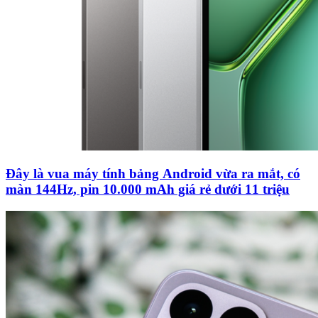
Đây là vua máy tính bảng Android vừa ra mắt, có
màn 144Hz, pin 10.000 mAh giá rẻ dưới 11 triệu