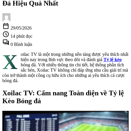
Đá Hiệu Quả Nhất
calendar_today
29/05/2026
schedule
14 phút đọc
forum
0 Bình luận
X
oilac TV là một trong những nền tảng được yêu thích nhất
hiện nay trong lĩnh vực theo dõi và đánh giá
Tỷ lệ kèo
bóng đá. Với nhiều thông tin chi tiết, hệ thống phân tích
sắc bén, Xoilac TV không chỉ đáp ứng nhu cầu giải trí mà
còn trở thành một công cụ hữu ích cho những ai yêu thích cá cược
bóng đá.
Xoilac TV: Cẩm nang Toàn diện về Tỷ lệ
Kèo Bóng đá