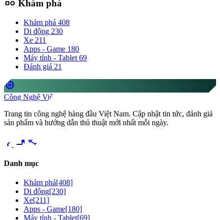
category
Khám phá
Khám phá
408
Di động
230
Xe
211
Apps - Game
180
Máy tính - Tablet
69
Đánh giá
21
memory
Công Nghệ Việt
Trang tin công nghệ hàng đầu Việt Nam. Cập nhật tin tức, đánh giá
sản phẩm và hướng dẫn thủ thuật mới nhất mỗi ngày.
videocam
share
Danh mục
Khám phá
[408]
Di động
[230]
Xe
[211]
Apps - Game
[180]
Máy tính - Tablet
[69]