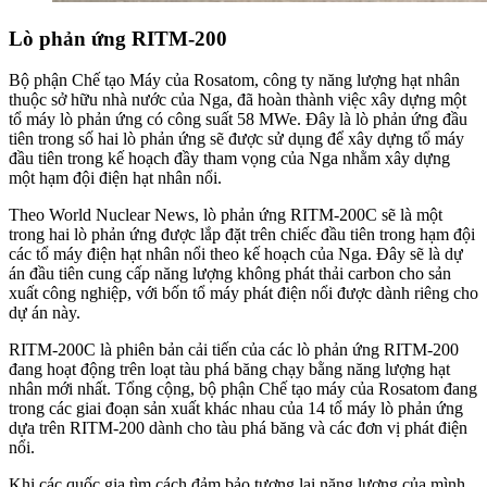
Lò phản ứng RITM-200
Bộ phận Chế tạo Máy của Rosatom, công ty năng lượng hạt nhân
thuộc sở hữu nhà nước của Nga, đã hoàn thành việc xây dựng một
tổ máy lò phản ứng có công suất 58 MWe. Đây là lò phản ứng đầu
tiên trong số hai lò phản ứng sẽ được sử dụng để xây dựng tổ máy
đầu tiên trong kế hoạch đầy tham vọng của Nga nhằm xây dựng
một hạm đội điện hạt nhân nổi.
Theo World Nuclear News, lò phản ứng RITM-200C sẽ là một
trong hai lò phản ứng được lắp đặt trên chiếc đầu tiên trong hạm đội
các tổ máy điện hạt nhân nổi theo kế hoạch của Nga. Đây sẽ là dự
án đầu tiên cung cấp năng lượng không phát thải carbon cho sản
xuất công nghiệp, với bốn tổ máy phát điện nổi được dành riêng cho
dự án này.
RITM-200C là phiên bản cải tiến của các lò phản ứng RITM-200
đang hoạt động trên loạt tàu phá băng chạy bằng năng lượng hạt
nhân mới nhất. Tổng cộng, bộ phận Chế tạo máy của Rosatom đang
trong các giai đoạn sản xuất khác nhau của 14 tổ máy lò phản ứng
dựa trên RITM-200 dành cho tàu phá băng và các đơn vị phát điện
nổi.
Khi các quốc gia tìm cách đảm bảo tương lai năng lượng của mình