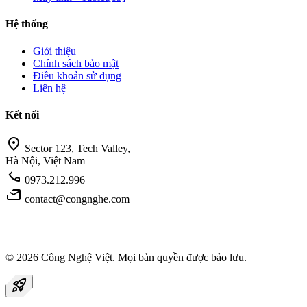
Hệ thống
Giới thiệu
Chính sách bảo mật
Điều khoản sử dụng
Liên hệ
Kết nối
location_on
Sector 123, Tech Valley,
Hà Nội, Việt Nam
call
0973.212.996
mail
contact@congnghe.com
© 2026
Công Nghệ Việt
. Mọi bản quyền được bảo lưu.
rocket_launch