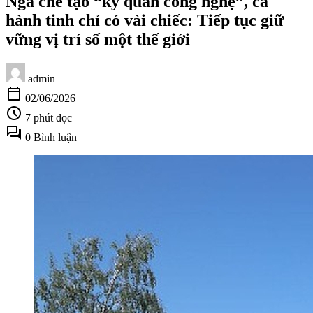
Nga chế tạo “kỳ quan công nghệ”, cả
hành tinh chỉ có vài chiếc: Tiếp tục giữ
vững vị trí số một thế giới
admin
calendar_today
02/06/2026
schedule
7 phút đọc
forum
0 Bình luận