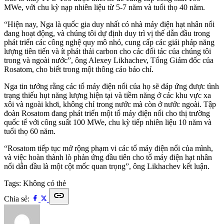
MWe, với chu kỳ nạp nhiên liệu từ 5-7 năm và tuổi thọ 40 năm.
“Hiện nay, Nga là quốc gia duy nhất có nhà máy điện hạt nhân nổi
đang hoạt động, và chúng tôi dự định duy trì vị thế dẫn đầu trong
phát triển các công nghệ quy mô nhỏ, cung cấp các giải pháp năng
lượng tiên tiến và ít phát thải carbon cho các đối tác của chúng tôi
trong và ngoài nước”, ông Alexey Likhachev, Tổng Giám đốc của
Rosatom, cho biết trong một thông cáo báo chí.
Nga tin tưởng rằng các tổ máy điện nổi của họ sẽ đáp ứng được tình
trạng thiếu hụt năng lượng hiện tại và tiềm năng ở các khu vực xa
xôi và ngoài khơi, không chỉ trong nước mà còn ở nước ngoài. Tập
đoàn Rosatom đang phát triển một tổ máy điện nổi cho thị trường
quốc tế với công suất 100 MWe, chu kỳ tiếp nhiên liệu 10 năm và
tuổi thọ 60 năm.
“Rosatom tiếp tục mở rộng phạm vi các tổ máy điện nổi của mình,
và việc hoàn thành lò phản ứng đầu tiên cho tổ máy điện hạt nhân
nổi dẫn đầu là một cột mốc quan trọng”, ông Likhachev kết luận.
Tags:
Không có thẻ
link
Chia sẻ: