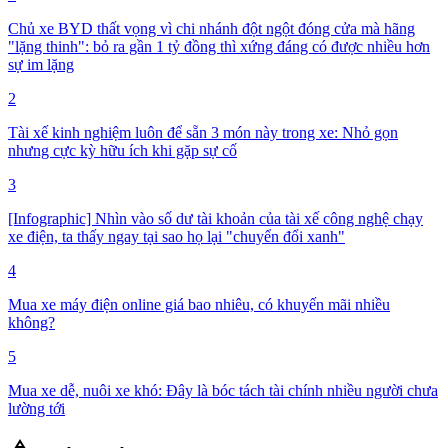
Chủ xe BYD thất vọng vì chi nhánh đột ngột đóng cửa mà hãng
"lặng thinh": bỏ ra gần 1 tỷ đồng thì xứng đáng có được nhiều hơn
sự im lặng
2
Tài xế kinh nghiệm luôn để sẵn 3 món này trong xe: Nhỏ gọn
nhưng cực kỳ hữu ích khi gặp sự cố
3
[Infographic] Nhìn vào số dư tài khoản của tài xế công nghệ chạy
xe điện, ta thấy ngay tại sao họ lại "chuyển đổi xanh"
4
Mua xe máy điện online giá bao nhiêu, có khuyến mãi nhiều
không?
5
Mua xe dễ, nuôi xe khó: Đây là bóc tách tài chính nhiều người chưa
lường tới