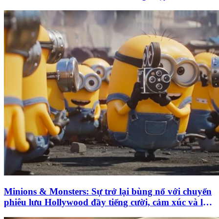
ga đô thị
Minions & Monsters: Sự trở lại bùng nổ với chuyến
phiêu lưu Hollywood đầy tiếng cười, cảm xúc và lời
tri ân đặc biệt dành điện ảnh kinh điển