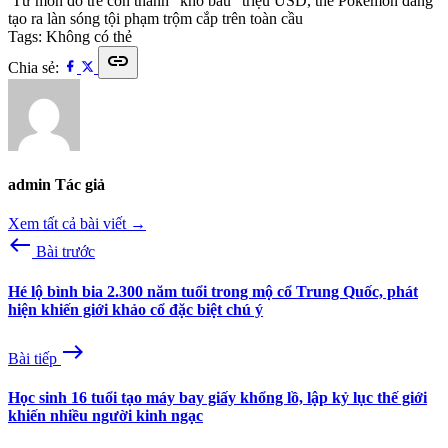
Từ món đồ trẻ con thành “kho báu” triệu USD, thẻ Pokemon đang
tạo ra làn sóng tội phạm trộm cắp trên toàn cầu
Tags:
Không có thẻ
link
Chia sẻ:
admin
Tác giả
Xem tất cả bài viết →
west
Bài trước
Hé lộ bình bia 2.300 năm tuổi trong mộ cổ Trung Quốc, phát
hiện khiến giới khảo cổ đặc biệt chú ý
east
Bài tiếp
Học sinh 16 tuổi tạo máy bay giấy khổng lồ, lập kỷ lục thế giới
khiến nhiều người kinh ngạc