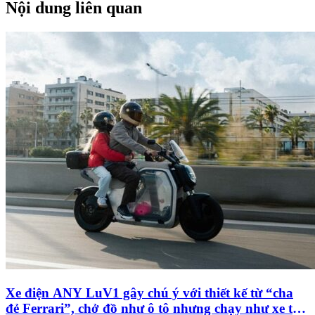
Nội dung liên quan
Xe điện ANY LuV1 gây chú ý với thiết kế từ “cha
đẻ Ferrari”, chở đồ như ô tô nhưng chạy như xe tay