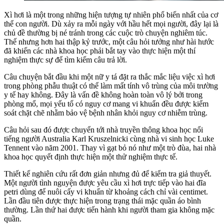
Xì hơi là một trong những hiện tượng tự nhiên phổ biến nhất của cơ
thể con người. Dù xảy ra mỗi ngày với hầu hết mọi người, đây lại là
chủ đề thường bị né tránh trong các cuộc trò chuyện nghiêm túc.
Thế nhưng hơn hai thập kỷ trước, một câu hỏi tưởng như hài hước
đã khiến các nhà khoa học phải bắt tay vào thực hiện một thí
nghiệm thực sự để tìm kiếm câu trả lời.
Câu chuyện bắt đầu khi một nữ y tá đặt ra thắc mắc liệu việc xì hơi
trong phòng phẫu thuật có thể làm mất tính vô trùng của môi trường
y tế hay không. Đây là vấn đề không hoàn toàn vô lý bởi trong
phòng mổ, mọi yếu tố có nguy cơ mang vi khuẩn đều được kiểm
soát chặt chẽ nhằm bảo vệ bệnh nhân khỏi nguy cơ nhiễm trùng.
Câu hỏi sau đó được chuyển tới nhà truyền thông khoa học nổi
tiếng người Australia Karl Kruszelnicki cùng nhà vi sinh học Luke
Tennent vào năm 2001. Thay vì gạt bỏ nó như một trò đùa, hai nhà
khoa học quyết định thực hiện một thử nghiệm thực tế.
Thiết kế nghiên cứu rất đơn giản nhưng đủ để kiểm tra giả thuyết.
Một người tình nguyện được yêu cầu xì hơi trực tiếp vào hai đĩa
petri dùng để nuôi cấy vi khuẩn từ khoảng cách chỉ vài centimet.
Lần đầu tiên được thực hiện trong trạng thái mặc quần áo bình
thường. Lần thứ hai được tiến hành khi người tham gia không mặc
quần.