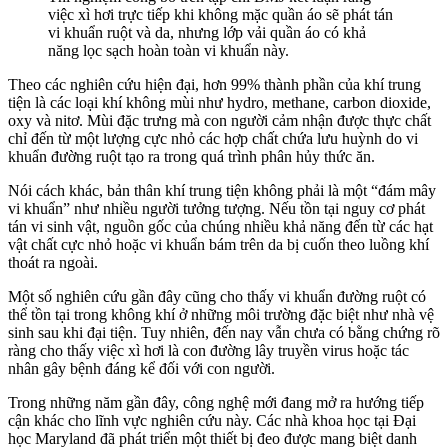
việc xì hơi trực tiếp khi không mặc quần áo sẽ phát tán
vi khuẩn ruột và da, nhưng lớp vải quần áo có khả
năng lọc sạch hoàn toàn vi khuẩn này.
Theo các nghiên cứu hiện đại, hơn 99% thành phần của khí trung
tiện là các loại khí không mùi như hydro, methane, carbon dioxide,
oxy và nitơ. Mùi đặc trưng mà con người cảm nhận được thực chất
chỉ đến từ một lượng cực nhỏ các hợp chất chứa lưu huỳnh do vi
khuẩn đường ruột tạo ra trong quá trình phân hủy thức ăn.
Nói cách khác, bản thân khí trung tiện không phải là một “đám mây
vi khuẩn” như nhiều người tưởng tượng. Nếu tồn tại nguy cơ phát
tán vi sinh vật, nguồn gốc của chúng nhiều khả năng đến từ các hạt
vật chất cực nhỏ hoặc vi khuẩn bám trên da bị cuốn theo luồng khí
thoát ra ngoài.
Một số nghiên cứu gần đây cũng cho thấy vi khuẩn đường ruột có
thể tồn tại trong không khí ở những môi trường đặc biệt như nhà vệ
sinh sau khi đại tiện. Tuy nhiên, đến nay vẫn chưa có bằng chứng rõ
ràng cho thấy việc xì hơi là con đường lây truyền virus hoặc tác
nhân gây bệnh đáng kể đối với con người.
Trong những năm gần đây, công nghệ mới đang mở ra hướng tiếp
cận khác cho lĩnh vực nghiên cứu này. Các nhà khoa học tại Đại
học Maryland đã phát triển một thiết bị đeo được mang biệt danh