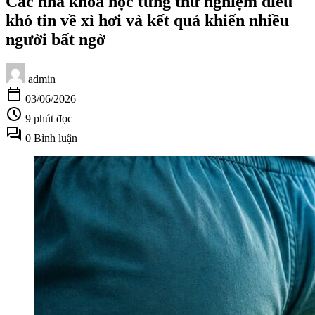
Các nhà khoa học từng thử nghiệm điều
khó tin về xì hơi và kết quả khiến nhiều
người bất ngờ
admin
calendar_today
03/06/2026
schedule
9 phút đọc
forum
0 Bình luận