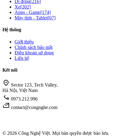
Di động
[216]
Xe
[202]
Apps - Game
[174]
Máy tính - Tablet
[67]
Hệ thống
Giới thiệu
Chính sách bảo mật
Điều khoản sử dụng
Liên hệ
Kết nối
location_on
Sector 123, Tech Valley,
Hà Nội, Việt Nam
call
0973.212.996
mail
contact@congnghe.com
© 2026
Công Nghệ Việt
. Mọi bản quyền được bảo lưu.