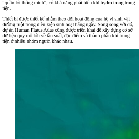
“quần lót thông minh”, có khả năng phát hiện khí hydro trong trung
tiện.
Thiết bị được thiết kế nhằm theo dõi hoạt động của hệ vi sinh vật
đường ruột trong điều kiện sinh hoạt hằng ngày. Song song với đó,
dự án Human Flatus Atlas cũng được triển khai để xây dựng cơ sở
dữ liệu quy mô lớn về tần suất, đặc điểm và thành phần khí trung
tiện ở nhiều nhóm người khác nhau.