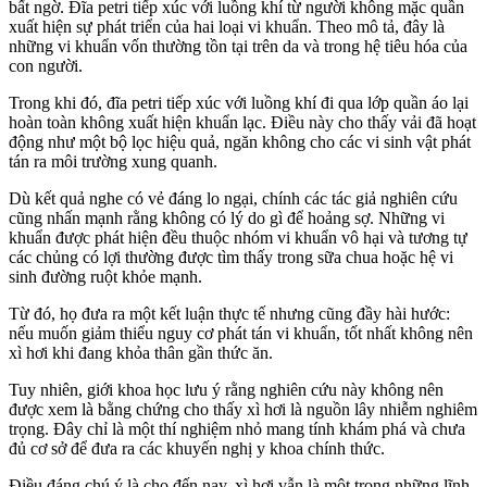
bất ngờ. Đĩa petri tiếp xúc với luồng khí từ người không mặc quần
xuất hiện sự phát triển của hai loại vi khuẩn. Theo mô tả, đây là
những vi khuẩn vốn thường tồn tại trên da và trong hệ tiêu hóa của
con người.
Trong khi đó, đĩa petri tiếp xúc với luồng khí đi qua lớp quần áo lại
hoàn toàn không xuất hiện khuẩn lạc. Điều này cho thấy vải đã hoạt
động như một bộ lọc hiệu quả, ngăn không cho các vi sinh vật phát
tán ra môi trường xung quanh.
Dù kết quả nghe có vẻ đáng lo ngại, chính các tác giả nghiên cứu
cũng nhấn mạnh rằng không có lý do gì để hoảng sợ. Những vi
khuẩn được phát hiện đều thuộc nhóm vi khuẩn vô hại và tương tự
các chủng có lợi thường được tìm thấy trong sữa chua hoặc hệ vi
sinh đường ruột khỏe mạnh.
Từ đó, họ đưa ra một kết luận thực tế nhưng cũng đầy hài hước:
nếu muốn giảm thiểu nguy cơ phát tán vi khuẩn, tốt nhất không nên
xì hơi khi đang khỏa thân gần thức ăn.
Tuy nhiên, giới khoa học lưu ý rằng nghiên cứu này không nên
được xem là bằng chứng cho thấy xì hơi là nguồn lây nhiễm nghiêm
trọng. Đây chỉ là một thí nghiệm nhỏ mang tính khám phá và chưa
đủ cơ sở để đưa ra các khuyến nghị y khoa chính thức.
Điều đáng chú ý là cho đến nay, xì hơi vẫn là một trong những lĩnh