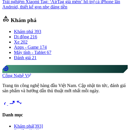
Trải nghiệm Xiaomi Tag: ‘AirTag giá mềm’ hỗ trợ cả iPhone lẫn
Android, thiết kế gọn nhẹ đáng tiền
category
Khám phá
Khám phá
393
Di động
216
Xe
202
Apps - Game
174
Máy tính - Tablet
67
Đánh giá
21
memory
Công Nghệ Việt
Trang tin công nghệ hàng đầu Việt Nam. Cập nhật tin tức, đánh giá
sản phẩm và hướng dẫn thủ thuật mới nhất mỗi ngày.
videocam
share
Danh mục
Khám phá
[393]