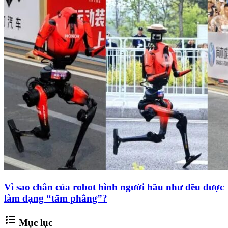
Vì sao chân của robot hình người hầu như đều được
làm dạng “tấm phẳng”?
format_list_bulleted
Mục lục