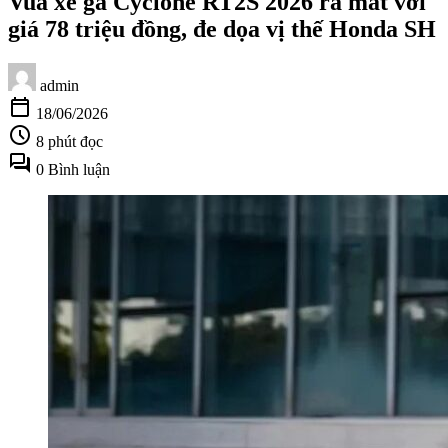
Vua xe ga Cyclone RT2S 2026 ra mắt với
giá 78 triệu đồng, đe dọa vị thế Honda SH
admin
calendar_today
18/06/2026
schedule
8 phút đọc
forum
0 Bình luận