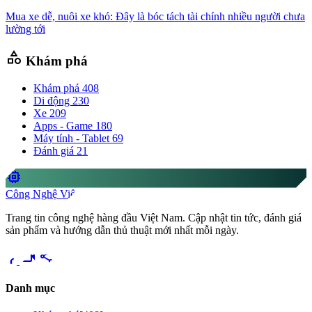
Mua xe dễ, nuôi xe khó: Đây là bóc tách tài chính nhiều người chưa
lường tới
category
Khám phá
Khám phá
408
Di động
230
Xe
209
Apps - Game
180
Máy tính - Tablet
69
Đánh giá
21
memory
Công Nghệ Việt
Trang tin công nghệ hàng đầu Việt Nam. Cập nhật tin tức, đánh giá
sản phẩm và hướng dẫn thủ thuật mới nhất mỗi ngày.
videocam
share
Danh mục