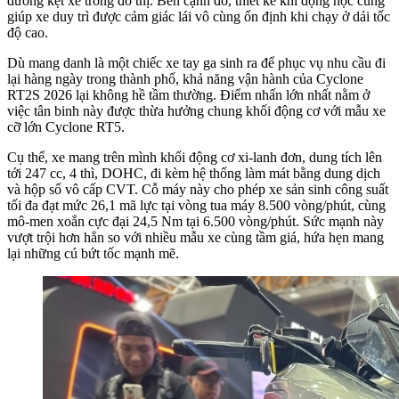
đường kẹt xe trong đô thị. Bên cạnh đó, thiết kế khí động học cũng
giúp xe duy trì được cảm giác lái vô cùng ổn định khi chạy ở dải tốc
độ cao.
Dù mang danh là một chiếc xe tay ga sinh ra để phục vụ nhu cầu đi
lại hàng ngày trong thành phố, khả năng vận hành của Cyclone
RT2S 2026 lại không hề tầm thường. Điểm nhấn lớn nhất nằm ở
việc tân binh này được thừa hưởng chung khối động cơ với mẫu xe
cỡ lớn Cyclone RT5.
Cụ thể, xe mang trên mình khối động cơ xi-lanh đơn, dung tích lên
tới 247 cc, 4 thì, DOHC, đi kèm hệ thống làm mát bằng dung dịch
và hộp số vô cấp CVT. Cỗ máy này cho phép xe sản sinh công suất
tối đa đạt mức 26,1 mã lực tại vòng tua máy 8.500 vòng/phút, cùng
mô-men xoắn cực đại 24,5 Nm tại 6.500 vòng/phút. Sức mạnh này
vượt trội hơn hẳn so với nhiều mẫu xe cùng tầm giá, hứa hẹn mang
lại những cú bứt tốc mạnh mẽ.