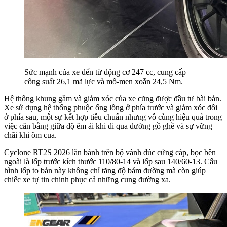
Sức mạnh của xe đến từ động cơ 247 cc, cung cấp
công suất 26,1 mã lực và mô-men xoắn 24,5 Nm.
Hệ thống khung gầm và giảm xóc của xe cũng được đầu tư bài bản.
Xe sử dụng hệ thống phuộc ống lồng ở phía trước và giảm xóc đôi
ở phía sau, một sự kết hợp tiêu chuẩn nhưng vô cùng hiệu quả trong
việc cân bằng giữa độ êm ái khi đi qua đường gồ ghề và sự vững
chãi khi ôm cua.
Cyclone RT2S 2026 lăn bánh trên bộ vành đúc cứng cáp, bọc bên
ngoài là lốp trước kích thước 110/80-14 và lốp sau 140/60-13. Cấu
hình lốp to bản này không chỉ tăng độ bám đường mà còn giúp
chiếc xe tự tin chinh phục cả những cung đường xa.