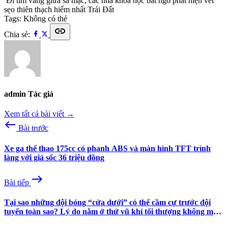
Đi tìm vàng giữa sa mạc, các nhà khoa học bất ngờ phát hiện vết
sẹo thiên thạch hiếm nhất Trái Đất
Tags:
Không có thẻ
link
Chia sẻ:
admin
Tác giả
Xem tất cả bài viết →
west
Bài trước
Xe ga thể thao 175cc có phanh ABS và màn hình TFT trình
làng với giá sốc 36 triệu đồng
east
Bài tiếp
Tại sao những đội bóng “cửa dưới” có thể cầm cự trước đội
tuyển toàn sao? Lý do nằm ở thứ vũ khí tối thượng không mua
được bằng tiền