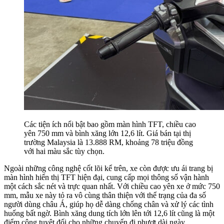
Các tiện ích nổi bật bao gồm màn hình TFT, chiều cao
yên 750 mm và bình xăng lớn 12,6 lít. Giá bán tại thị
trường Malaysia là 13.888 RM, khoảng 78 triệu đồng
với hai màu sắc tùy chọn.
Ngoài những công nghệ cốt lõi kể trên, xe còn được ưu ái trang bị
màn hình hiển thị TFT hiện đại, cung cấp mọi thông số vận hành
một cách sắc nét và trực quan nhất. Với chiều cao yên xe ở mức 750
mm, mẫu xe này tỏ ra vô cùng thân thiện với thể trạng của đa số
người dùng châu Á, giúp họ dễ dàng chống chân và xử lý các tình
huống bất ngờ. Bình xăng dung tích lớn lên tới 12,6 lít cũng là một
điểm cộng tuyệt đối cho những chuyến đi phượt dài ngày.