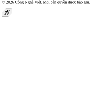
© 2026
Công Nghệ Việt
. Mọi bản quyền được bảo lưu.
rocket_launch