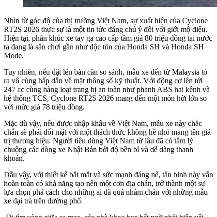
Nhìn từ góc độ của thị trường Việt Nam, sự xuất hiện của Cyclone
RT2S 2026 thực sự là một tin tức đáng chú ý đối với giới mộ điệu.
Hiện tại, phân khúc xe tay ga cao cấp tầm giá 80 triệu đồng tại nước
ta đang là sân chơi gần như độc tôn của Honda SH và Honda SH
Mode.
Tuy nhiên, nếu đặt lên bàn cân so sánh, mẫu xe đến từ Malaysia tỏ
ra vô cùng hấp dẫn về mặt thông số kỹ thuật. Với động cơ lên tới
247 cc cùng hàng loạt trang bị an toàn như phanh ABS hai kênh và
hệ thống TCS, Cyclone RT2S 2026 mang đến một món hời lớn so
với mức giá 78 triệu đồng.
Mặc dù vậy, nếu được nhập khẩu về Việt Nam, mẫu xe này chắc
chắn sẽ phải đối mặt với một thách thức không hề nhỏ mang tên giá
trị thương hiệu. Người tiêu dùng Việt Nam từ lâu đã có tâm lý
chuộng các dòng xe Nhật Bản bởi độ bền bỉ và dễ dàng thanh
khoản.
Dẫu vậy, với thiết kế bắt mắt và sức mạnh đáng nể, tân binh này vẫn
hoàn toàn có khả năng tạo nên một cơn địa chấn, trở thành một sự
lựa chọn phá cách cho những ai đã quá nhàm chán với những mẫu
xe đại trà trên đường phố.