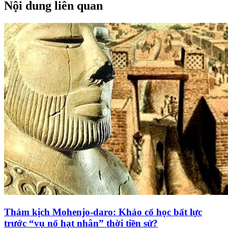
Nội dung liên quan
Thảm kịch Mohenjo-daro: Khảo cổ học bất lực
trước “vụ nổ hạt nhân” thời tiền sử?