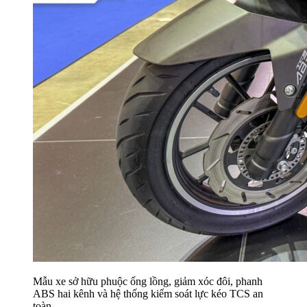
Mẫu xe sở hữu phuộc ống lồng, giảm xóc đôi, phanh
ABS hai kênh và hệ thống kiểm soát lực kéo TCS an
toàn.