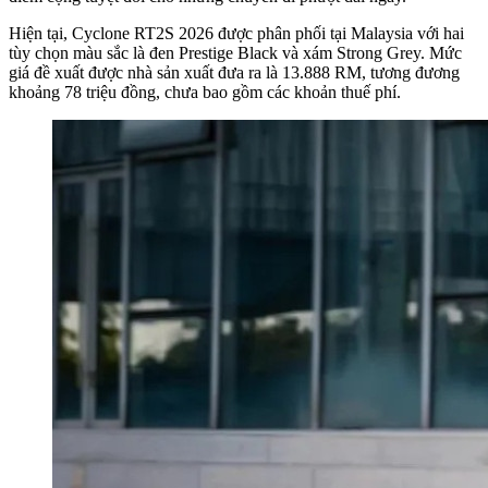
Hiện tại, Cyclone RT2S 2026 được phân phối tại Malaysia với hai
tùy chọn màu sắc là đen Prestige Black và xám Strong Grey. Mức
giá đề xuất được nhà sản xuất đưa ra là 13.888 RM, tương đương
khoảng 78 triệu đồng, chưa bao gồm các khoản thuế phí.