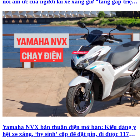
nỗi ấm ức của người lái xe xăng giờ “tăng gấp triệu
lần”
Yamaha NVX bản thuần điện mở bán: Kiểu dáng y
hệt xe xăng, ‘hy sinh’ cốp để đặt pin, đi được 117