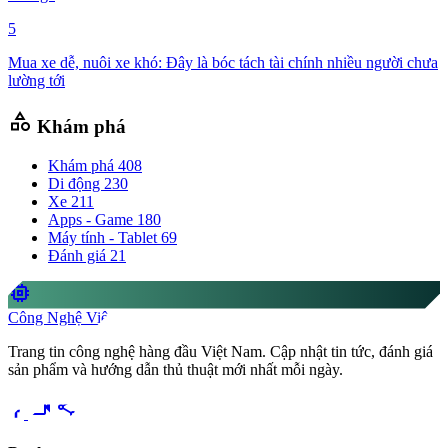
5
Mua xe dễ, nuôi xe khó: Đây là bóc tách tài chính nhiều người chưa
lường tới
category
Khám phá
Khám phá
408
Di động
230
Xe
211
Apps - Game
180
Máy tính - Tablet
69
Đánh giá
21
memory
Công Nghệ Việt
Trang tin công nghệ hàng đầu Việt Nam. Cập nhật tin tức, đánh giá
sản phẩm và hướng dẫn thủ thuật mới nhất mỗi ngày.
videocam
share