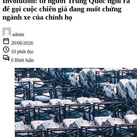
Involution: từ người Trung Quốc nghĩ ra
để gọi cuộc chiến giá đang nuốt chửng
ngành xe của chính họ
admin
calendar_today
20/06/2026
schedule
10 phút đọc
forum
0 Bình luận