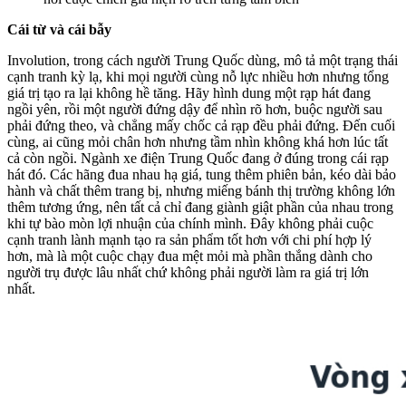
Cái từ và cái bẫy
Involution, trong cách người Trung Quốc dùng, mô tả một trạng thái
cạnh tranh kỳ lạ, khi mọi người cùng nỗ lực nhiều hơn nhưng tổng
giá trị tạo ra lại không hề tăng. Hãy hình dung một rạp hát đang
ngồi yên, rồi một người đứng dậy để nhìn rõ hơn, buộc người sau
phải đứng theo, và chẳng mấy chốc cả rạp đều phải đứng. Đến cuối
cùng, ai cũng mỏi chân hơn nhưng tầm nhìn không khá hơn lúc tất
cả còn ngồi. Ngành xe điện Trung Quốc đang ở đúng trong cái rạp
hát đó. Các hãng đua nhau hạ giá, tung thêm phiên bản, kéo dài bảo
hành và chất thêm trang bị, nhưng miếng bánh thị trường không lớn
thêm tương ứng, nên tất cả chỉ đang giành giật phần của nhau trong
khi tự bào mòn lợi nhuận của chính mình. Đây không phải cuộc
cạnh tranh lành mạnh tạo ra sản phẩm tốt hơn với chi phí hợp lý
hơn, mà là một cuộc chạy đua mệt mỏi mà phần thắng dành cho
người trụ được lâu nhất chứ không phải người làm ra giá trị lớn
nhất.