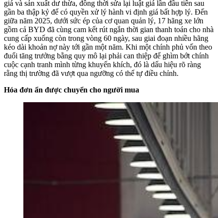
giá và sản xuất dư thừa, đồng thời sửa lại luật giá lần đầu tiên sau
gần ba thập kỷ để có quyền xử lý hành vi định giá bất hợp lý. Đến
giữa năm 2025, dưới sức ép của cơ quan quản lý, 17 hãng xe lớn
gồm cả BYD đã cùng cam kết rút ngắn thời gian thanh toán cho nhà
cung cấp xuống còn trong vòng 60 ngày, sau giai đoạn nhiều hãng
kéo dài khoản nợ này tới gần một năm. Khi một chính phủ vốn theo
đuổi tăng trưởng bằng quy mô lại phải can thiệp để ghìm bớt chính
cuộc cạnh tranh mình từng khuyến khích, đó là dấu hiệu rõ ràng
rằng thị trường đã vượt qua ngưỡng có thể tự điều chỉnh.
Hóa đơn ẩn được chuyển cho người mua