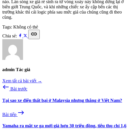
nào. Làn sóng xe giá rẻ sinh ra từ vòng xoáy này không dừng lại ở
biên giới Trung Quốc, và khi những chiếc xe ấy cập bến các thị
trường khác thì cái logic phía sau mức giá của chúng cũng đi theo
cùng.
Tags:
Không có thẻ
link
Chia sẻ:
admin
Tác giả
Xem tất cả bài viết →
west
Bài trước
Tại sao xe điện thất bại ở Malaysia nhưng thắng ở Việt Nam?
east
Bài tiếp
Yamaha ra mắt xe ga mới giá hơn 30 triệu đồng, tiêu thụ chỉ 1,6