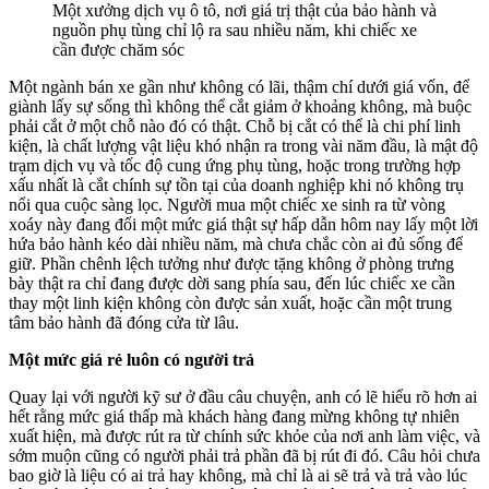
Một xưởng dịch vụ ô tô, nơi giá trị thật của bảo hành và
nguồn phụ tùng chỉ lộ ra sau nhiều năm, khi chiếc xe
cần được chăm sóc
Một ngành bán xe gần như không có lãi, thậm chí dưới giá vốn, để
giành lấy sự sống thì không thể cắt giảm ở khoảng không, mà buộc
phải cắt ở một chỗ nào đó có thật. Chỗ bị cắt có thể là chi phí linh
kiện, là chất lượng vật liệu khó nhận ra trong vài năm đầu, là mật độ
trạm dịch vụ và tốc độ cung ứng phụ tùng, hoặc trong trường hợp
xấu nhất là cắt chính sự tồn tại của doanh nghiệp khi nó không trụ
nổi qua cuộc sàng lọc. Người mua một chiếc xe sinh ra từ vòng
xoáy này đang đổi một mức giá thật sự hấp dẫn hôm nay lấy một lời
hứa bảo hành kéo dài nhiều năm, mà chưa chắc còn ai đủ sống để
giữ. Phần chênh lệch tưởng như được tặng không ở phòng trưng
bày thật ra chỉ đang được dời sang phía sau, đến lúc chiếc xe cần
thay một linh kiện không còn được sản xuất, hoặc cần một trung
tâm bảo hành đã đóng cửa từ lâu.
Một mức giá rẻ luôn có người trả
Quay lại với người kỹ sư ở đầu câu chuyện, anh có lẽ hiểu rõ hơn ai
hết rằng mức giá thấp mà khách hàng đang mừng không tự nhiên
xuất hiện, mà được rút ra từ chính sức khỏe của nơi anh làm việc, và
sớm muộn cũng có người phải trả phần đã bị rút đi đó. Câu hỏi chưa
bao giờ là liệu có ai trả hay không, mà chỉ là ai sẽ trả và trả vào lúc