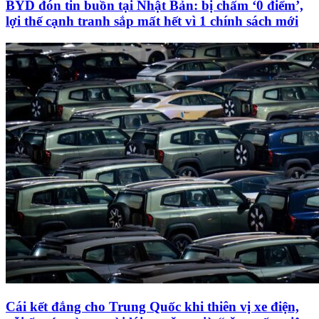
BYD đón tin buồn tại Nhật Bản: bị chấm ‘0 điểm’,
lợi thế cạnh tranh sắp mất hết vì 1 chính sách mới
Cái kết đắng cho Trung Quốc khi thiên vị xe điện,