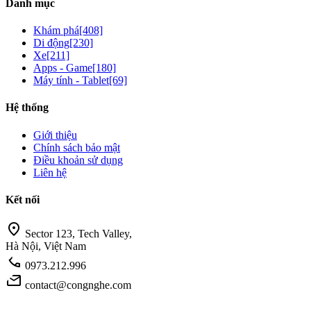
Danh mục
Khám phá
[408]
Di động
[230]
Xe
[211]
Apps - Game
[180]
Máy tính - Tablet
[69]
Hệ thống
Giới thiệu
Chính sách bảo mật
Điều khoản sử dụng
Liên hệ
Kết nối
location_on
Sector 123, Tech Valley,
Hà Nội, Việt Nam
call
0973.212.996
mail
contact@congnghe.com