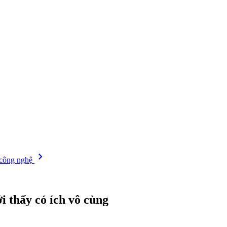
chevron_right
 công nghệ
i thấy có ích vô cùng