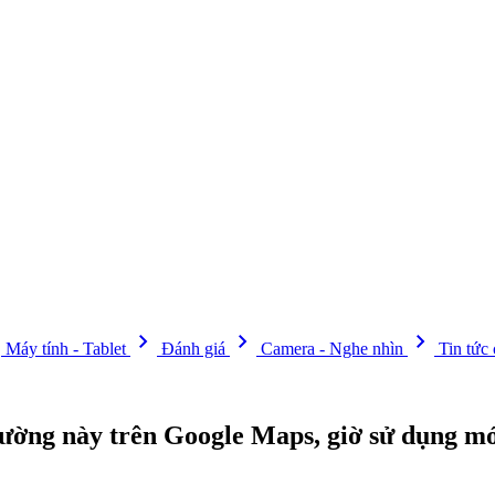
t
chevron_right
chevron_right
chevron_right
Máy tính - Tablet
Đánh giá
Camera - Nghe nhìn
Tin tức
đường này trên Google Maps, giờ sử dụng mớ