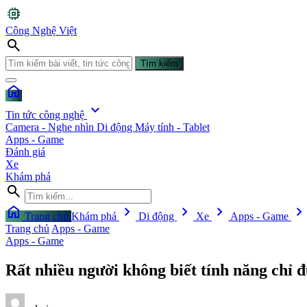
memory
Công Nghệ Việt
search
Tìm kiếm
home
expand_more
Tin tức công nghệ
Camera - Nghe nhìn
Di động
Máy tính - Tablet
Apps - Game
Đánh giá
Xe
Khám phá
search
home
chevron_right
chevron_right
chevron_right
chevron_righ
Trang chủ
Khám phá
Di động
Xe
Apps - Game
Trang chủ
Apps - Game
Apps - Game
Rất nhiều người không biết tính năng chỉ 