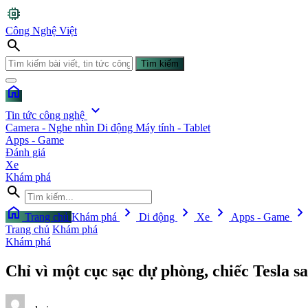
memory
Công Nghệ Việt
search
Tìm kiếm
home
expand_more
Tin tức công nghệ
Camera - Nghe nhìn
Di động
Máy tính - Tablet
Apps - Game
Đánh giá
Xe
Khám phá
search
home
chevron_right
chevron_right
chevron_right
chevron_righ
Trang chủ
Khám phá
Di động
Xe
Apps - Game
Trang chủ
Khám phá
Khám phá
Chỉ vì một cục sạc dự phòng, chiếc Tesla 