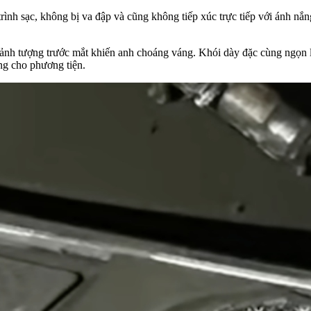
rình sạc, không bị va đập và cũng không tiếp xúc trực tiếp với ánh nắ
 cảnh tượng trước mắt khiến anh choáng váng. Khói dày đặc cùng ngọn l
ọng cho phương tiện.