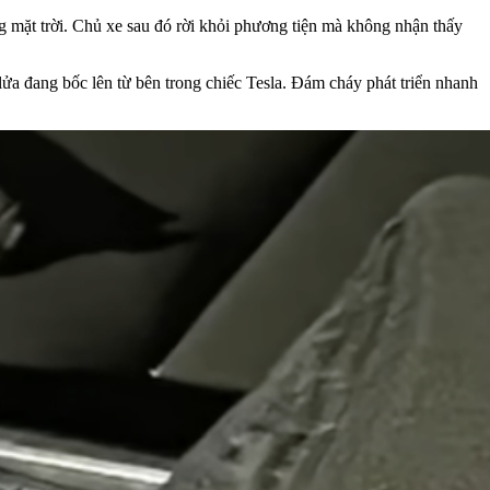
ng mặt trời. Chủ xe sau đó rời khỏi phương tiện mà không nhận thấy
ửa đang bốc lên từ bên trong chiếc Tesla. Đám cháy phát triển nhanh