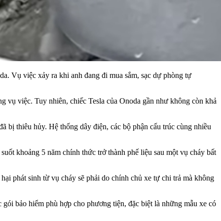
oda. Vụ việc xảy ra khi anh đang đi mua sắm, sạc dự phòng tự
ng vụ việc. Tuy nhiên, chiếc Tesla của Onoda gần như không còn khả
đã bị thiêu hủy. Hệ thống dây điện, các bộ phận cấu trúc cùng nhiều
 suốt khoảng 5 năm chính thức trở thành phế liệu sau một vụ cháy bất
hại phát sinh từ vụ cháy sẽ phải do chính chủ xe tự chi trả mà không
ác gói bảo hiểm phù hợp cho phương tiện, đặc biệt là những mẫu xe có