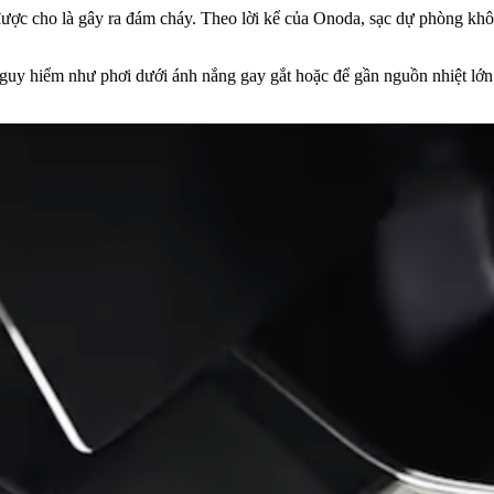
 được cho là gây ra đám cháy. Theo lời kể của Onoda, sạc dự phòng kh
guy hiểm như phơi dưới ánh nắng gay gắt hoặc để gần nguồn nhiệt lớn. T