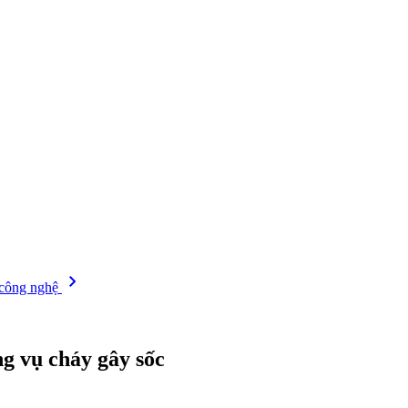
chevron_right
 công nghệ
ng vụ cháy gây sốc