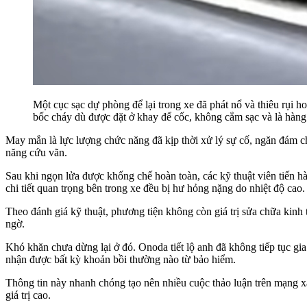
Một cục sạc dự phòng để lại trong xe đã phát nổ và thiêu rụi 
bốc cháy dù được đặt ở khay để cốc, không cắm sạc và là hàng
May mắn là lực lượng chức năng đã kịp thời xử lý sự cố, ngăn đám 
năng cứu vãn.
Sau khi ngọn lửa được khống chế hoàn toàn, các kỹ thuật viên tiến hà
chi tiết quan trọng bên trong xe đều bị hư hỏng nặng do nhiệt độ cao.
Theo đánh giá kỹ thuật, phương tiện không còn giá trị sửa chữa kinh 
ngờ.
Khó khăn chưa dừng lại ở đó. Onoda tiết lộ anh đã không tiếp tục gia
nhận được bất kỳ khoản bồi thường nào từ bảo hiểm.
Thông tin này nhanh chóng tạo nên nhiều cuộc thảo luận trên mạng xã 
giá trị cao.