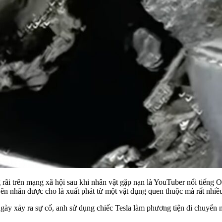
 rãi trên mạng xã hội sau khi nhân vật gặp nạn là YouTuber nổi tiếng
ên nhân được cho là xuất phát từ một vật dụng quen thuộc mà rất nhi
ngày xảy ra sự cố, anh sử dụng chiếc Tesla làm phương tiện di chuyể