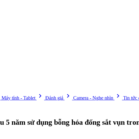
t
chevron_right
chevron_right
chevron_right
Máy tính - Tablet
Đánh giá
Camera - Nghe nhìn
Tin tức
sau 5 năm sử dụng bỗng hóa đống sắt vụn tro