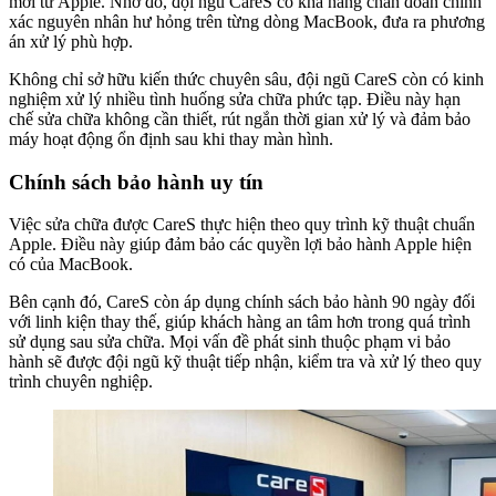
mới từ Apple. Nhờ đó, đội ngũ CareS có khả năng chẩn đoán chính
xác nguyên nhân hư hỏng trên từng dòng MacBook, đưa ra phương
án xử lý phù hợp.
Không chỉ sở hữu kiến thức chuyên sâu, đội ngũ CareS còn có kinh
nghiệm xử lý nhiều tình huống sửa chữa phức tạp. Điều này hạn
chế sửa chữa không cần thiết, rút ngắn thời gian xử lý và đảm bảo
máy hoạt động ổn định sau khi thay màn hình.
Chính sách bảo hành uy tín
Việc sửa chữa được CareS thực hiện theo quy trình kỹ thuật chuẩn
Apple. Điều này giúp đảm bảo các quyền lợi bảo hành Apple hiện
có của MacBook.
Bên cạnh đó, CareS còn áp dụng chính sách bảo hành 90 ngày đối
với linh kiện thay thế, giúp khách hàng an tâm hơn trong quá trình
sử dụng sau sửa chữa. Mọi vấn đề phát sinh thuộc phạm vi bảo
hành sẽ được đội ngũ kỹ thuật tiếp nhận, kiểm tra và xử lý theo quy
trình chuyên nghiệp.