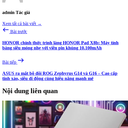
admin
Tác giả
Xem tất cả bài viết →
west
Bài trước
HONOR chính thức trình làng HONOR Pad X8b: Máy tính
bảng siêu mỏng nhẹ với viên pin khủng 10.100mAh
east
Bài tiếp
ASUS ra mắt bộ đôi ROG Zephyrus G14 và G16 – Cao cấp
tinh xảo, siêu di động cùng hiệu năng mạnh mẽ
Nội dung liên quan