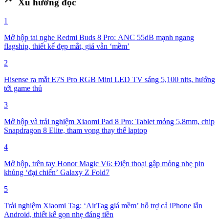
Xu hướng đọc
1
Mở hộp tai nghe Redmi Buds 8 Pro: ANC 55dB mạnh ngang
flagship, thiết kế đẹp mắt, giá vẫn ‘mềm’
2
Hisense ra mắt E7S Pro RGB Mini LED TV sáng 5,100 nits, hướng
tới game thủ
3
Mở hộp và trải nghiệm Xiaomi Pad 8 Pro: Tablet mỏng 5,8mm, chip
Snapdragon 8 Elite, tham vọng thay thế laptop
4
Mở hộp, trên tay Honor Magic V6: Điện thoại gập mỏng nhẹ pin
khủng ‘đại chiến’ Galaxy Z Fold7
5
Trải nghiệm Xiaomi Tag: ‘AirTag giá mềm’ hỗ trợ cả iPhone lẫn
Android, thiết kế gọn nhẹ đáng tiền