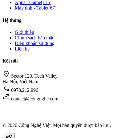
Apps - Game
[175]
Máy tính - Tablet
[67]
Hệ thống
Giới thiệu
Chính sách bảo mật
Điều khoản sử dụng
Liên hệ
Kết nối
location_on
Sector 123, Tech Valley,
Hà Nội, Việt Nam
call
0973.212.996
mail
contact@congnghe.com
© 2026
Công Nghệ Việt
. Mọi bản quyền được bảo lưu.
rocket_launch