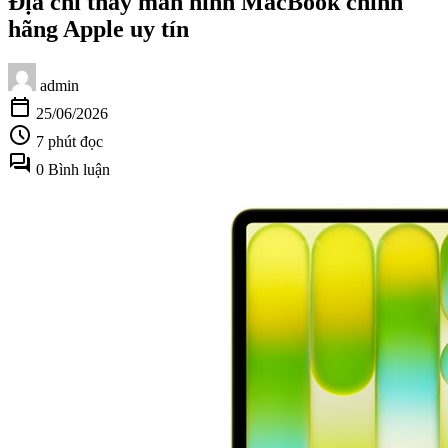
Địa chỉ thay màn hình MacBook chính
hãng Apple uy tín
admin
calendar_today
25/06/2026
schedule
7 phút đọc
forum
0 Bình luận