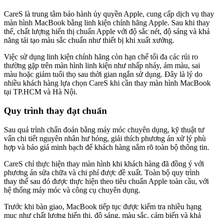
CareS là trung tâm bảo hành ủy quyền Apple, cung cấp dịch vụ thay
màn hình MacBook bằng linh kiện chính hãng Apple. Sau khi thay
thế, chất lượng hiển thị chuẩn Apple với độ sắc nét, độ sáng và khả
năng tái tạo màu sắc chuẩn như thiết bị khi xuất xưởng.
Việc sử dụng linh kiện chính hãng còn hạn chế tối đa các rủi ro
thường gặp trên màn hình linh kiện như nhấp nháy, ám màu, sai
màu hoặc giảm tuổi thọ sau thời gian ngắn sử dụng. Đây là lý do
nhiều khách hàng lựa chọn CareS khi cần thay màn hình MacBook
tại TP.HCM và Hà Nội.
Quy trình thay đạt chuẩn
Sau quá trình chẩn đoán bằng máy móc chuyên dụng, kỹ thuật tư
vấn chi tiết nguyên nhân hư hỏng, giải thích phương án xử lý phù
hợp và báo giá minh bạch để khách hàng nắm rõ toàn bộ thông tin.
CareS chỉ thực hiện thay màn hình khi khách hàng đã đồng ý với
phương án sửa chữa và chi phí được đề xuất. Toàn bộ quy trình
thay thế sau đó được thực hiện theo tiêu chuẩn Apple toàn cầu, với
hệ thống máy móc và công cụ chuyên dụng.
Trước khi bàn giao, MacBook tiếp tục được kiểm tra nhiều hạng
mục như chất lượng hiển thị, độ sáng, màu sắc, cảm biến và khả