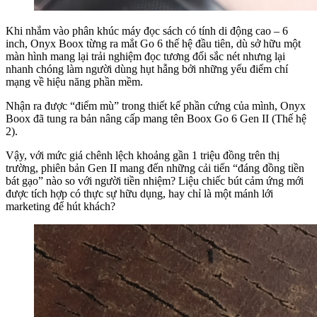
Khi nhắm vào phân khúc máy đọc sách có tính di động cao – 6
inch, Onyx Boox từng ra mắt Go 6 thế hệ đầu tiên, dù sở hữu một
màn hình mang lại trải nghiệm đọc tương đối sắc nét nhưng lại
nhanh chóng làm người dùng hụt hẫng bởi những yếu điểm chí
mạng về hiệu năng phần mềm.
Nhận ra được “điểm mù” trong thiết kế phần cứng của mình, Onyx
Boox đã tung ra bản nâng cấp mang tên Boox Go 6 Gen II (Thế hệ
2).
Vậy, với mức giá chênh lệch khoảng gần 1 triệu đồng trên thị
trường, phiên bản Gen II mang đến những cải tiến “đáng đồng tiền
bát gạo” nào so với người tiền nhiệm? Liệu chiếc bút cảm ứng mới
được tích hợp có thực sự hữu dụng, hay chỉ là một mánh lới
marketing để hút khách?