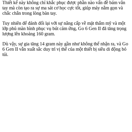
Thiết kế này không chỉ khắc phục được phần nào vấn đề bám vân
tay mà còn tạo ra sự ma sát cơ học cực tốt, giúp máy nằm gọn và
chắc chắn trong lòng bàn tay.
Tuy nhiên để đánh đổi lại với sự nâng cấp về mặt thẩm mỹ và một
lớp phủ màn hình phục vụ bút cảm ứng, Go 6 Gen II đã tăng trọng
lượng lên khoảng 160 gram.
Dù vậy, sự gia tăng 14 gram này gần như không thể nhận ra, và Go
6 Gen II vẫn xuất sắc duy trì vị thế của một thiết bị siêu di động bỏ
túi.