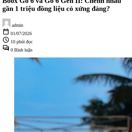
Boox Go 6 và Go 6 Gen II: Chênh nhau
gần 1 triệu đồng liệu có xứng đáng?
admin
calendar_today
01/07/2026
schedule
10 phút đọc
forum
0 Bình luận