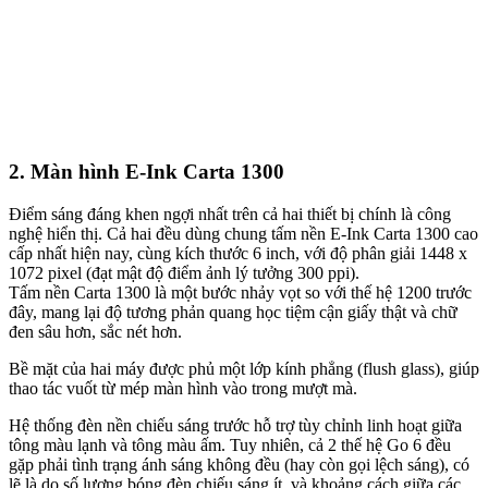
2. Màn hình E-Ink Carta 1300
Điểm sáng đáng khen ngợi nhất trên cả hai thiết bị chính là công
nghệ hiển thị. Cả hai đều dùng chung tấm nền E-Ink Carta 1300 cao
cấp nhất hiện nay, cùng kích thước 6 inch, với độ phân giải 1448 x
1072 pixel (đạt mật độ điểm ảnh lý tưởng 300 ppi).
Tấm nền Carta 1300 là một bước nhảy vọt so với thế hệ 1200 trước
đây, mang lại độ tương phản quang học tiệm cận giấy thật và chữ
đen sâu hơn, sắc nét hơn.
Bề mặt của hai máy được phủ một lớp kính phẳng (flush glass), giúp
thao tác vuốt từ mép màn hình vào trong mượt mà.
Hệ thống đèn nền chiếu sáng trước hỗ trợ tùy chỉnh linh hoạt giữa
tông màu lạnh và tông màu ấm. Tuy nhiên, cả 2 thế hệ Go 6 đều
gặp phải tình trạng ánh sáng không đều (hay còn gọi lệch sáng), có
lẽ là do số lượng bóng đèn chiếu sáng ít, và khoảng cách giữa các