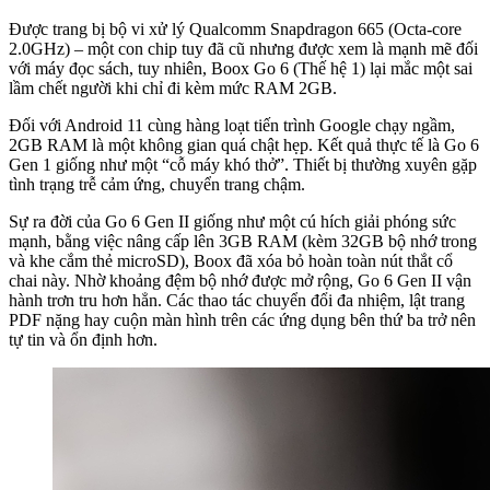
Được trang bị bộ vi xử lý Qualcomm Snapdragon 665 (Octa-core
2.0GHz) – một con chip tuy đã cũ nhưng được xem là mạnh mẽ đối
với máy đọc sách, tuy nhiên, Boox Go 6 (Thế hệ 1) lại mắc một sai
lầm chết người khi chỉ đi kèm mức RAM 2GB.
Đối với Android 11 cùng hàng loạt tiến trình Google chạy ngầm,
2GB RAM là một không gian quá chật hẹp. Kết quả thực tế là Go 6
Gen 1 giống như một “cỗ máy khó thở”. Thiết bị thường xuyên gặp
tình trạng trễ cảm ứng, chuyển trang chậm.
Sự ra đời của Go 6 Gen II giống như một cú hích giải phóng sức
mạnh, bằng việc nâng cấp lên 3GB RAM (kèm 32GB bộ nhớ trong
và khe cắm thẻ microSD), Boox đã xóa bỏ hoàn toàn nút thắt cổ
chai này. Nhờ khoảng đệm bộ nhớ được mở rộng, Go 6 Gen II vận
hành trơn tru hơn hẳn. Các thao tác chuyển đổi đa nhiệm, lật trang
PDF nặng hay cuộn màn hình trên các ứng dụng bên thứ ba trở nên
tự tin và ổn định hơn.