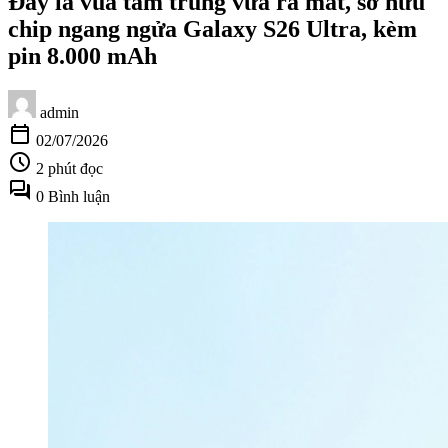
Đây là vua tầm trung vừa ra mắt, sở hữu
chip ngang ngửa Galaxy S26 Ultra, kèm
pin 8.000 mAh
admin
calendar_today
02/07/2026
schedule
2 phút đọc
forum
0 Bình luận