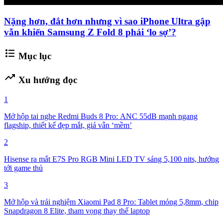
Nặng hơn, đắt hơn nhưng vì sao iPhone Ultra gập
vẫn khiến Samsung Z Fold 8 phải ‘lo sợ’?
format_list_bulleted
Mục lục
trending_up
Xu hướng đọc
1
Mở hộp tai nghe Redmi Buds 8 Pro: ANC 55dB mạnh ngang
flagship, thiết kế đẹp mắt, giá vẫn ‘mềm’
2
Hisense ra mắt E7S Pro RGB Mini LED TV sáng 5,100 nits, hướng
tới game thủ
3
Mở hộp và trải nghiệm Xiaomi Pad 8 Pro: Tablet mỏng 5,8mm, chip
Snapdragon 8 Elite, tham vọng thay thế laptop