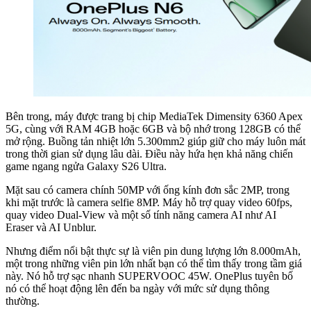
Bên trong, máy được trang bị chip MediaTek Dimensity 6360 Apex
5G, cùng với RAM 4GB hoặc 6GB và bộ nhớ trong 128GB có thể
mở rộng. Buồng tản nhiệt lớn 5.300mm2 giúp giữ cho máy luôn mát
trong thời gian sử dụng lâu dài. Điều này hứa hẹn khả năng chiến
game ngang ngửa Galaxy S26 Ultra.
Mặt sau có camera chính 50MP với ống kính đơn sắc 2MP, trong
khi mặt trước là camera selfie 8MP. Máy hỗ trợ quay video 60fps,
quay video Dual-View và một số tính năng camera AI như AI
Eraser và AI Unblur.
Nhưng điểm nổi bật thực sự là viên pin dung lượng lớn 8.000mAh,
một trong những viên pin lớn nhất bạn có thể tìm thấy trong tầm giá
này. Nó hỗ trợ sạc nhanh SUPERVOOC 45W. OnePlus tuyên bố
nó có thể hoạt động lên đến ba ngày với mức sử dụng thông
thường.