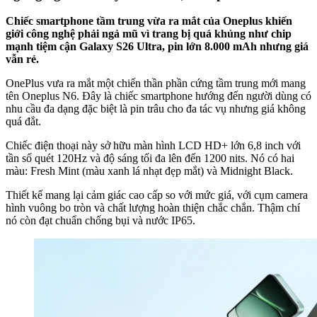
Chiếc smartphone tầm trung vừa ra mắt của Oneplus khiến
giới công nghệ phải ngả mũ vì trang bị quá khủng như chip
mạnh tiệm cận Galaxy S26 Ultra, pin lớn 8.000 mAh nhưng giá
vẫn rẻ.
OnePlus vưa ra mắt một chiến thần phần cứng tầm trung mới mang
tên Oneplus N6. Đây là chiếc smartphone hướng đến người dùng có
nhu cầu đa dạng đặc biệt là pin trâu cho đa tác vụ nhưng giá không
quá đắt.
Chiếc điện thoại này sở hữu màn hình LCD HD+ lớn 6,8 inch với
tần số quét 120Hz và độ sáng tối đa lên đến 1200 nits. Nó có hai
màu: Fresh Mint (màu xanh lá nhạt đẹp mắt) và Midnight Black.
Thiết kế mang lại cảm giác cao cấp so với mức giá, với cụm camera
hình vuông bo tròn và chất lượng hoàn thiện chắc chắn. Thậm chí
nó còn đạt chuẩn chống bụi và nước IP65.