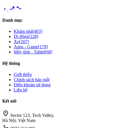
videocam
share
Danh mục
Khám phá
[403]
Di động
[228]
Xe
[207]
Apps - Game
[179]
Máy tính - Tablet
[68]
Hệ thống
Giới thiệu
Chính sách bảo mật
Điều khoản sử dụng
Liên hệ
Kết nối
location_on
Sector 123, Tech Valley,
Hà Nội, Việt Nam
call