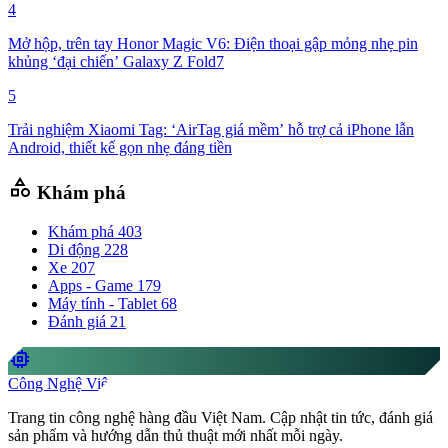
4
Mở hộp, trên tay Honor Magic V6: Điện thoại gập mỏng nhẹ pin
khủng ‘đại chiến’ Galaxy Z Fold7
5
Trải nghiệm Xiaomi Tag: ‘AirTag giá mềm’ hỗ trợ cả iPhone lẫn
Android, thiết kế gọn nhẹ đáng tiền
category
Khám phá
Khám phá
403
Di động
228
Xe
207
Apps - Game
179
Máy tính - Tablet
68
Đánh giá
21
memory
Công Nghệ Việt
Trang tin công nghệ hàng đầu Việt Nam. Cập nhật tin tức, đánh giá
sản phẩm và hướng dẫn thủ thuật mới nhất mỗi ngày.