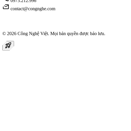
0973.212.996
mail
contact@congnghe.com
© 2026
Công Nghệ Việt
. Mọi bản quyền được bảo lưu.
rocket_launch