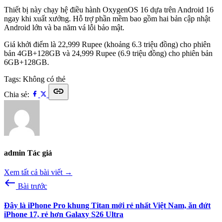
Thiết bị này chạy hệ điều hành OxygenOS 16 dựa trên Android 16
ngay khi xuất xưởng. Hỗ trợ phần mềm bao gồm hai bản cập nhật
Android lớn và ba năm vá lỗi bảo mật.
Giá khởi điểm là 22,999 Rupee (khoảng 6.3 triệu đồng) cho phiên
bản 4GB+128GB và 24,999 Rupee (6.9 triệu đồng) cho phiên bản
6GB+128GB.
Tags:
Không có thẻ
link
Chia sẻ:
admin
Tác giả
Xem tất cả bài viết →
west
Bài trước
Đây là iPhone Pro khung Titan mới rẻ nhất Việt Nam, ăn đứt
iPhone 17, rẻ hơn Galaxy S26 Ultra