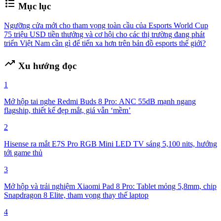
format_list_bulleted
Mục lục
Ngưỡng cửa mới cho tham vọng toàn cầu của Esports World Cup
75 triệu USD tiền thưởng và cơ hội cho các thị trường đang phát
triển
Việt Nam cần gì để tiến xa hơn trên bản đồ esports thế giới?
trending_up
Xu hướng đọc
1
Mở hộp tai nghe Redmi Buds 8 Pro: ANC 55dB mạnh ngang
flagship, thiết kế đẹp mắt, giá vẫn ‘mềm’
2
Hisense ra mắt E7S Pro RGB Mini LED TV sáng 5,100 nits, hướng
tới game thủ
3
Mở hộp và trải nghiệm Xiaomi Pad 8 Pro: Tablet mỏng 5,8mm, chip
Snapdragon 8 Elite, tham vọng thay thế laptop
4