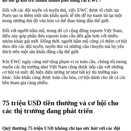
lợi thế gì khi trở thành thành phố đăng cai EWC?
Đối với các đội tuyển và tuyển thủ, việc EWC được tổ chức tại
Paris tạo ra thêm một sân khấu quốc tế lớn để họ tranh tài tại một
trong những thủ đô văn hóa và thể thao hàng đầu thế giới.
Đối với người hâm mộ, trong đó có cộng đồng esports Việt Nam,
điều này góp phần đưa esports toàn cầu đến gần hơn với nhiều
nhóm khán giả mới. Đồng thời, người hâm mộ cũng có thêm cơ hội
theo dõi các đội tuyển, tuyển thủ và những câu chuyện mà họ yêu
thích trên một sân khấu đẳng cấp thế giới.
Khi EWC ngày càng mở rộng phạm vi ra toàn cầu, chúng tôi mong
muốn các thị trường như Việt Nam cũng được tiếp cận với những
cơ hội và mức độ hiện diện tương tự như bất kỳ thị trường nào
khác. Sân khấu càng được toàn cầu hóa, cơ hội dành cho tất cả các
bên tham gia càng nhiều.
75 triệu USD tiền thưởng và cơ hội cho
các thị trường đang phát triển
Quỹ thưởng 75 triệu USD không chỉ tạo sức hút với các đội