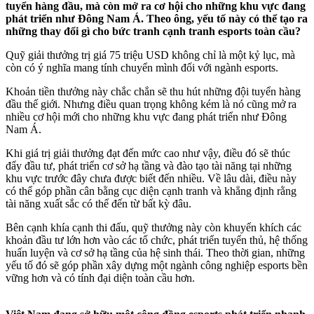
tuyển hàng đầu, mà còn mở ra cơ hội cho những khu vực đang
phát triển như Đông Nam Á. Theo ông, yếu tố này có thể tạo ra
những thay đổi gì cho bức tranh cạnh tranh esports toàn cầu?
Quỹ giải thưởng trị giá 75 triệu USD không chỉ là một kỷ lục, mà
còn có ý nghĩa mang tính chuyển mình đối với ngành esports.
Khoản tiền thưởng này chắc chắn sẽ thu hút những đội tuyển hàng
đầu thế giới. Nhưng điều quan trọng không kém là nó cũng mở ra
nhiều cơ hội mới cho những khu vực đang phát triển như Đông
Nam Á.
Khi giá trị giải thưởng đạt đến mức cao như vậy, điều đó sẽ thúc
đẩy đầu tư, phát triển cơ sở hạ tầng và đào tạo tài năng tại những
khu vực trước đây chưa được biết đến nhiều. Về lâu dài, điều này
có thể góp phần cân bằng cục diện cạnh tranh và khẳng định rằng
tài năng xuất sắc có thể đến từ bất kỳ đâu.
Bên cạnh khía cạnh thi đấu, quỹ thưởng này còn khuyến khích các
khoản đầu tư lớn hơn vào các tổ chức, phát triển tuyển thủ, hệ thống
huấn luyện và cơ sở hạ tầng của hệ sinh thái. Theo thời gian, những
yếu tố đó sẽ góp phần xây dựng một ngành công nghiệp esports bền
vững hơn và có tính đại diện toàn cầu hơn.