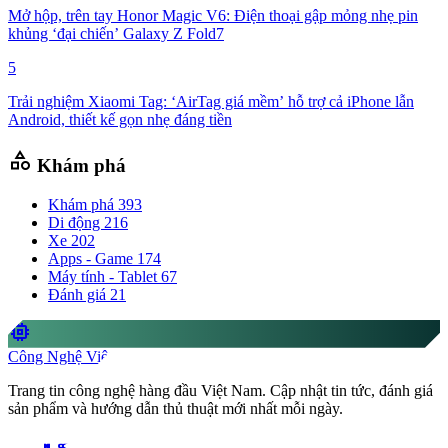
Mở hộp, trên tay Honor Magic V6: Điện thoại gập mỏng nhẹ pin
khủng ‘đại chiến’ Galaxy Z Fold7
5
Trải nghiệm Xiaomi Tag: ‘AirTag giá mềm’ hỗ trợ cả iPhone lẫn
Android, thiết kế gọn nhẹ đáng tiền
category
Khám phá
Khám phá
393
Di động
216
Xe
202
Apps - Game
174
Máy tính - Tablet
67
Đánh giá
21
memory
Công Nghệ Việt
Trang tin công nghệ hàng đầu Việt Nam. Cập nhật tin tức, đánh giá
sản phẩm và hướng dẫn thủ thuật mới nhất mỗi ngày.
videocam
share