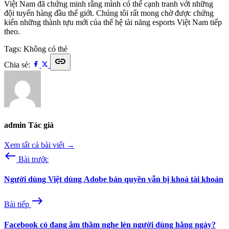
Việt Nam đã chứng minh rằng mình có thể cạnh tranh với những
đội tuyển hàng đầu thế giới. Chúng tôi rất mong chờ được chứng
kiến những thành tựu mới của thế hệ tài năng esports Việt Nam tiếp
theo.
Tags:
Không có thẻ
link
Chia sẻ:
admin
Tác giả
Xem tất cả bài viết →
west
Bài trước
Người dùng Việt dùng Adobe bản quyền vẫn bị khoá tài khoản
east
Bài tiếp
Facebook có đang âm thầm nghe lén người dùng hằng ngày?