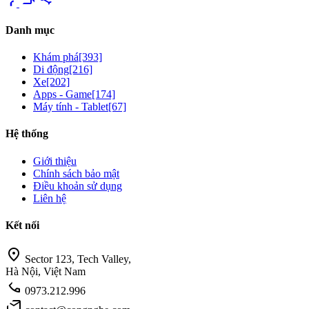
Danh mục
Khám phá
[393]
Di động
[216]
Xe
[202]
Apps - Game
[174]
Máy tính - Tablet
[67]
Hệ thống
Giới thiệu
Chính sách bảo mật
Điều khoản sử dụng
Liên hệ
Kết nối
location_on
Sector 123, Tech Valley,
Hà Nội, Việt Nam
call
0973.212.996
mail