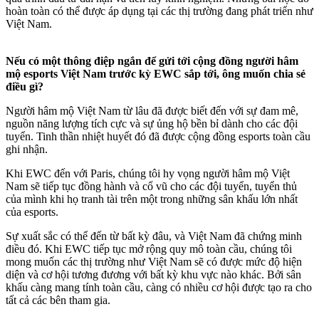
hoàn toàn có thể được áp dụng tại các thị trường đang phát triển như
Việt Nam.
Nếu có một thông điệp ngắn để gửi tới cộng đồng người hâm
mộ esports Việt Nam trước kỳ EWC sắp tới, ông muốn chia sẻ
điều gì?
Người hâm mộ Việt Nam từ lâu đã được biết đến với sự đam mê,
nguồn năng lượng tích cực và sự ủng hộ bền bỉ dành cho các đội
tuyển. Tinh thần nhiệt huyết đó đã được cộng đồng esports toàn cầu
ghi nhận.
Khi EWC đến với Paris, chúng tôi hy vọng người hâm mộ Việt
Nam sẽ tiếp tục đồng hành và cổ vũ cho các đội tuyển, tuyển thủ
của mình khi họ tranh tài trên một trong những sân khấu lớn nhất
của esports.
Sự xuất sắc có thể đến từ bất kỳ đâu, và Việt Nam đã chứng minh
điều đó. Khi EWC tiếp tục mở rộng quy mô toàn cầu, chúng tôi
mong muốn các thị trường như Việt Nam sẽ có được mức độ hiện
diện và cơ hội tương đương với bất kỳ khu vực nào khác. Bởi sân
khấu càng mang tính toàn cầu, càng có nhiều cơ hội được tạo ra cho
tất cả các bên tham gia.