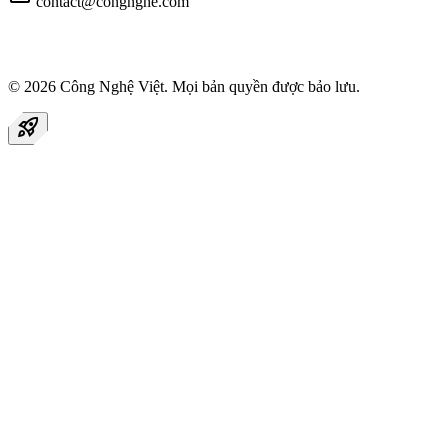
contact@congnghe.com
© 2026
Công Nghệ Việt
. Mọi bản quyền được bảo lưu.
rocket_launch