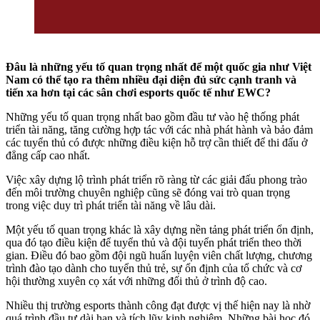
Đâu là những yếu tố quan trọng nhất để một quốc gia như Việt
Nam có thể tạo ra thêm nhiều đại diện đủ sức cạnh tranh và
tiến xa hơn tại các sân chơi esports quốc tế như EWC?
Những yếu tố quan trọng nhất bao gồm đầu tư vào hệ thống phát
triển tài năng, tăng cường hợp tác với các nhà phát hành và bảo đảm
các tuyển thủ có được những điều kiện hỗ trợ cần thiết để thi đấu ở
đẳng cấp cao nhất.
Việc xây dựng lộ trình phát triển rõ ràng từ các giải đấu phong trào
đến môi trường chuyên nghiệp cũng sẽ đóng vai trò quan trọng
trong việc duy trì phát triển tài năng về lâu dài.
Một yếu tố quan trọng khác là xây dựng nền tảng phát triển ổn định,
qua đó tạo điều kiện để tuyển thủ và đội tuyển phát triển theo thời
gian. Điều đó bao gồm đội ngũ huấn luyện viên chất lượng, chương
trình đào tạo dành cho tuyển thủ trẻ, sự ổn định của tổ chức và cơ
hội thường xuyên cọ xát với những đối thủ ở trình độ cao.
Nhiều thị trường esports thành công đạt được vị thế hiện nay là nhờ
quá trình đầu tư dài hạn và tích lũy kinh nghiệm. Những bài học đó