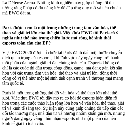
La Défense Arena. Những kinh nghiệm này giúp chúng tôi tin
tưởng rằng Pháp có đủ năng lực để đáp ứng quy mô và tiêu chuẩn
mà EWC đặt ra.
Paris được xem là một trong những trung tâm văn hóa, thể
thao và giải trí lớn của thế giới. Việc đưa EWC tới Paris có ý
nghĩa như thế nào trong chiến lược mở rộng hệ sinh thái
esports toàn cầu của EF?
Việc EWC 2026 được tổ chức tại Paris đánh dấu một bước chuyển
dịch quan trọng của esports, khi lĩnh vực này ngày càng trở thành
một phần của ngành giải trí đại chúng toàn cầu. Esports không còn
chỉ là các cuộc thi đấu trong cộng đồng game, mà đang gắn kết sâu
hơn với các trung tâm văn hóa, thể thao và giải trí lớn, đồng thời
củng cố vị thế như một hệ sinh thái cạnh tranh và thương mại mang
tầm quốc tế.
Paris là một trong những thủ đô văn hóa và thể thao lớn nhất thế
giới. Việc đưa EWC tới đây mở ra cơ hội để esports hiện diện rõ
hơn trong các cuộc thảo luận rộng lớn hơn về văn hóa, thể thao, giải
trí và kinh tế sáng tạo. Sự kiện này cũng giúp chúng tôi tiếp cận các
đối tác thương mại, nhà đầu tư và những nhóm khán giả mới, những
người đang ngày càng nhìn nhận esports như một phần của nền
kinh tế giải trí toàn cầu.