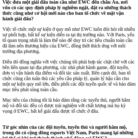
Việc đưa một giải đấu toàn cầu như EWC đến châu Âu, nơi
vốn có các quy định pháp lý nghiêm ngặt, đặt ra những thách
thức cũng như cơ hội mới nào cho ban tổ chức về mặt vận
hành giải đấu?
Việc tổ chức một sự kiện ở quy mô như EWC luôn đòi hỏi rất nhiều
sự phối hợp, bất kể sự kiện diễn ra tại thị trường nào. Với Paris, yếu
tố quan trọng nhất là làm thế nào để duy trì các tiêu chuẩn toàn cầu
đã làm nên thương hiệu của EWC, đồng thời thích ứng với môi
trường địa phương.
Điều đó đồng nghĩa với việc chúng tôi phải hợp tác chặt chẽ với các
bên liên quan tại địa phương, các nhà phát hành game, đội tuyển,
đơn vị vận hành địa điểm và đối tác sản xuất. Bên cạnh đó, ban tổ
chức cũng cần tuân thủ các yêu cầu pháp lý, quản lý hậu cần cho
một sự kiện quy mô lớn, điều phối các đội tuyển quốc tế và bảo đảm
mục tiêu phát sóng toàn cầu.
Mục tiêu của chúng tôi là bảo đảm rằng các tuyển thủ, người hâm
mộ và đối tác đều có được trải nghiệm với chất lượng mà họ kỳ
vọng ở EWC, bất kể giải đấu được tổ chức ở đâu.
Từ góc nhìn của các đội tuyển, tuyển thủ và người hâm mộ,
trong đó có cộng đồng esports Việt Nam, Paris mang lại những