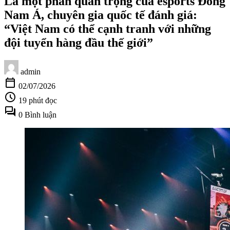
Là một phần quan trọng của esports Đông
Nam Á, chuyên gia quốc tế đánh giá:
“Việt Nam có thể cạnh tranh với những
đội tuyển hàng đầu thế giới”
admin
calendar_today
02/07/2026
schedule
19 phút đọc
forum
0 Bình luận