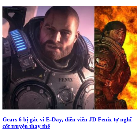
Gears 6 bị gác vì E-Day, diễn viên JD Fenix tự nghĩ
cốt truyện thay thế