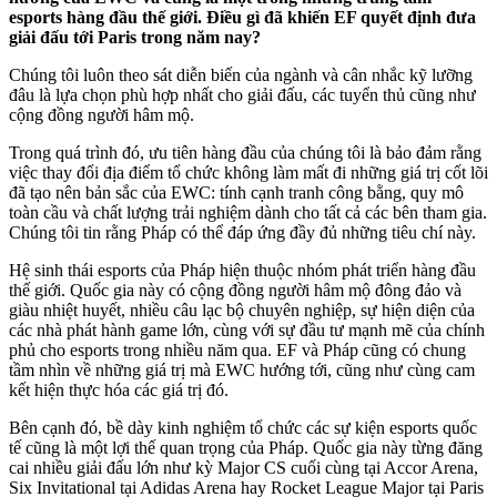
esports hàng đầu thế giới. Điều gì đã khiến EF quyết định đưa
giải đấu tới Paris trong năm nay?
Chúng tôi luôn theo sát diễn biến của ngành và cân nhắc kỹ lưỡng
đâu là lựa chọn phù hợp nhất cho giải đấu, các tuyển thủ cũng như
cộng đồng người hâm mộ.
Trong quá trình đó, ưu tiên hàng đầu của chúng tôi là bảo đảm rằng
việc thay đổi địa điểm tổ chức không làm mất đi những giá trị cốt lõi
đã tạo nên bản sắc của EWC: tính cạnh tranh công bằng, quy mô
toàn cầu và chất lượng trải nghiệm dành cho tất cả các bên tham gia.
Chúng tôi tin rằng Pháp có thể đáp ứng đầy đủ những tiêu chí này.
Hệ sinh thái esports của Pháp hiện thuộc nhóm phát triển hàng đầu
thế giới. Quốc gia này có cộng đồng người hâm mộ đông đảo và
giàu nhiệt huyết, nhiều câu lạc bộ chuyên nghiệp, sự hiện diện của
các nhà phát hành game lớn, cùng với sự đầu tư mạnh mẽ của chính
phủ cho esports trong nhiều năm qua. EF và Pháp cũng có chung
tầm nhìn về những giá trị mà EWC hướng tới, cũng như cùng cam
kết hiện thực hóa các giá trị đó.
Bên cạnh đó, bề dày kinh nghiệm tổ chức các sự kiện esports quốc
tế cũng là một lợi thế quan trọng của Pháp. Quốc gia này từng đăng
cai nhiều giải đấu lớn như kỳ Major CS cuối cùng tại Accor Arena,
Six Invitational tại Adidas Arena hay Rocket League Major tại Paris