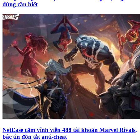
dùng cần biết
NetEase cấm vĩnh viễn 488 tài khoản Marvel Rivals,
bác tin đồn tắt anti-cheat