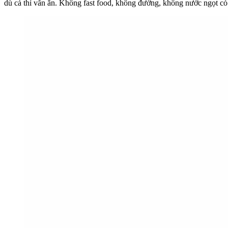
dù cá thì vẫn ăn. Không fast food, không đường, không nước ngọt có 