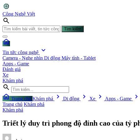
memory
Công Nghệ Việt
search
Tìm kiếm
home
expand_more
Tin tức công nghệ
Camera - Nghe nhìn
Di động
Máy tính - Tablet
Apps - Game
Đánh giá
Xe
Khám phá
search
home
chevron_right
chevron_right
chevron_right
chevron_righ
Trang chủ
Khám phá
Di động
Xe
Apps - Game
Trang chủ
Khám phá
Khám phá
Triết lý duy trì phong độ đỉnh cao của tỷ 