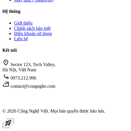
Hệ thống
Giới thiệu
Chính sách bảo mật
Điều khoản sử dụng
Liên hệ
Kết nối
location_on
Sector 123, Tech Valley,
Hà Nội, Việt Nam
call
0973.212.996
mail
contact@congnghe.com
© 2026
Công Nghệ Việt
. Mọi bản quyền được bảo lưu.
rocket_launch