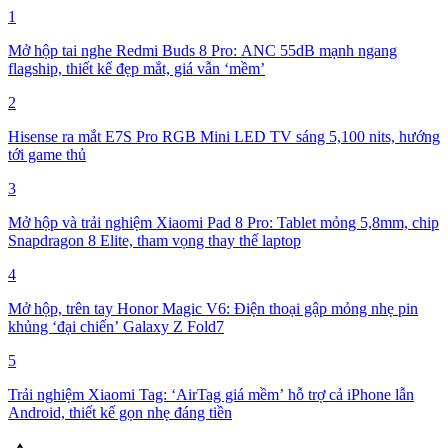
1
Mở hộp tai nghe Redmi Buds 8 Pro: ANC 55dB mạnh ngang
flagship, thiết kế đẹp mắt, giá vẫn ‘mềm’
2
Hisense ra mắt E7S Pro RGB Mini LED TV sáng 5,100 nits, hướng
tới game thủ
3
Mở hộp và trải nghiệm Xiaomi Pad 8 Pro: Tablet mỏng 5,8mm, chip
Snapdragon 8 Elite, tham vọng thay thế laptop
4
Mở hộp, trên tay Honor Magic V6: Điện thoại gập mỏng nhẹ pin
khủng ‘đại chiến’ Galaxy Z Fold7
5
Trải nghiệm Xiaomi Tag: ‘AirTag giá mềm’ hỗ trợ cả iPhone lẫn
Android, thiết kế gọn nhẹ đáng tiền