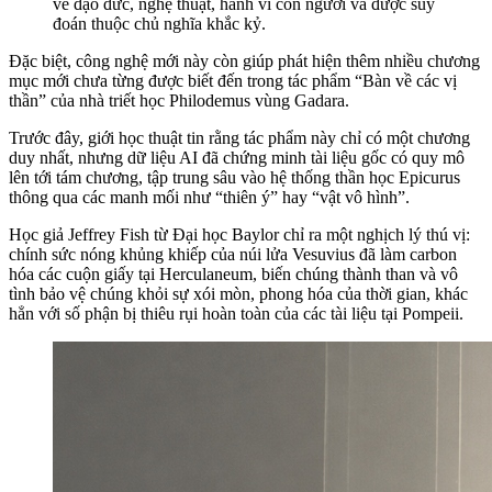
về đạo đức, nghệ thuật, hành vi con người và được suy
đoán thuộc chủ nghĩa khắc kỷ.
Đặc biệt, công nghệ mới này còn giúp phát hiện thêm nhiều chương
mục mới chưa từng được biết đến trong tác phẩm “Bàn về các vị
thần” của nhà triết học Philodemus vùng Gadara.
Trước đây, giới học thuật tin rằng tác phẩm này chỉ có một chương
duy nhất, nhưng dữ liệu AI đã chứng minh tài liệu gốc có quy mô
lên tới tám chương, tập trung sâu vào hệ thống thần học Epicurus
thông qua các manh mối như “thiên ý” hay “vật vô hình”.
Học giả Jeffrey Fish từ Đại học Baylor chỉ ra một nghịch lý thú vị:
chính sức nóng khủng khiếp của núi lửa Vesuvius đã làm carbon
hóa các cuộn giấy tại Herculaneum, biến chúng thành than và vô
tình bảo vệ chúng khỏi sự xói mòn, phong hóa của thời gian, khác
hẳn với số phận bị thiêu rụi hoàn toàn của các tài liệu tại Pompeii.