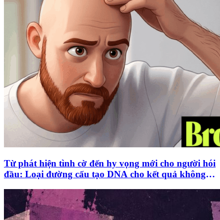
Từ phát hiện tình cờ đến hy vọng mới cho người hói
đầu: Loại đường cấu tạo DNA cho kết quả không
tác dụng phụ đầy hứa hẹn trong thí nghiệm