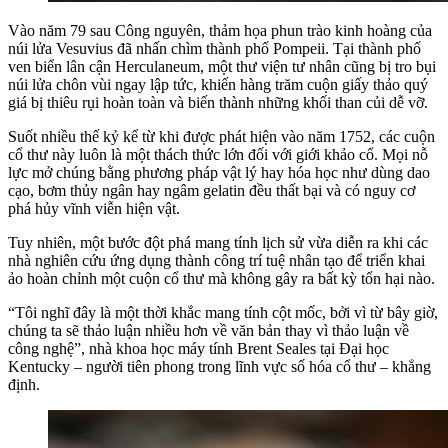
Vào năm 79 sau Công nguyên, thảm họa phun trào kinh hoàng của
núi lửa Vesuvius đã nhấn chìm thành phố Pompeii. Tại thành phố
ven biển lân cận Herculaneum, một thư viện tư nhân cũng bị tro bụi
núi lửa chôn vùi ngay lập tức, khiến hàng trăm cuộn giấy thảo quý
giá bị thiêu rụi hoàn toàn và biến thành những khối than củi dễ vỡ.
Suốt nhiều thế kỷ kể từ khi được phát hiện vào năm 1752, các cuộn
cổ thư này luôn là một thách thức lớn đối với giới khảo cổ. Mọi nỗ
lực mở chúng bằng phương pháp vật lý hay hóa học như dùng dao
cạo, bơm thủy ngân hay ngâm gelatin đều thất bại và có nguy cơ
phá hủy vĩnh viễn hiện vật.
Tuy nhiên, một bước đột phá mang tính lịch sử vừa diễn ra khi các
nhà nghiên cứu ứng dụng thành công trí tuệ nhân tạo để triển khai
ảo hoàn chỉnh một cuộn cổ thư mà không gây ra bất kỳ tổn hại nào.
“Tôi nghĩ đây là một thời khắc mang tính cột mốc, bởi vì từ bây giờ,
chúng ta sẽ thảo luận nhiều hơn về văn bản thay vì thảo luận về
công nghệ”, nhà khoa học máy tính Brent Seales tại Đại học
Kentucky – người tiên phong trong lĩnh vực số hóa cổ thư – khẳng
định.