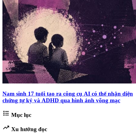
Nam sinh 17 tuổi tạo ra công cụ AI có thể nhận diện
chứng tự kỷ và ADHD qua hình ảnh võng mạc
format_list_bulleted
Mục lục
trending_up
Xu hướng đọc