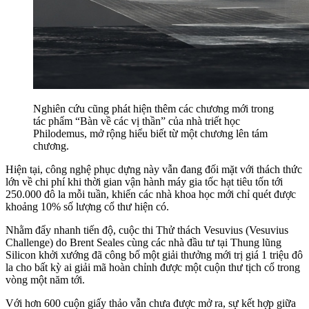
Nghiên cứu cũng phát hiện thêm các chương mới trong
tác phẩm “Bàn về các vị thần” của nhà triết học
Philodemus, mở rộng hiểu biết từ một chương lên tám
chương.
Hiện tại, công nghệ phục dựng này vẫn đang đối mặt với thách thức
lớn về chi phí khi thời gian vận hành máy gia tốc hạt tiêu tốn tới
250.000 đô la mỗi tuần, khiến các nhà khoa học mới chỉ quét được
khoảng 10% số lượng cổ thư hiện có.
Nhằm đẩy nhanh tiến độ, cuộc thi Thử thách Vesuvius (Vesuvius
Challenge) do Brent Seales cùng các nhà đầu tư tại Thung lũng
Silicon khởi xướng đã công bố một giải thưởng mới trị giá 1 triệu đô
la cho bất kỳ ai giải mã hoàn chỉnh được một cuộn thư tịch cổ trong
vòng một năm tới.
Với hơn 600 cuộn giấy thảo vẫn chưa được mở ra, sự kết hợp giữa