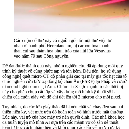
Các cuộn cổ thư này có nguồn gốc từ một thư viện tư
nhân ở thành phố Herculaneum, bị carbon hóa thành
than củi sau thảm họa phun trào của núi lửa Vesuvius
vào năm 79 sau Công nguyên.
Để đạt được thành quả này, nhóm nghiên cứu đã áp dụng một quy
trình kỹ thuật vô cùng phức tạp và tốn kém. Đầu tiên, họ sử dụng
công nghệ quét micro-CT độ phân giải cao tại máy gia tốc hạt của tổ
chức nghiên cứu bức xạ đồng bộ châu Âu (ESRF) tại Pháp và cơ sở
diamond light source tại Anh. Chùm tia X cực mạnh từ các thiết bị
này cho phép chụp cắt lớp và xây dựng mô hình kỹ thuật số ba
chiều của cuộn giấy với độ chi tiết lên tới 2 micron cho mỗi pixel.
Tuy nhiên, do các lớp giấy thảo đã bị nén chặt và cháy đen sau hai
thiên niên kỷ, vết mực trên đó hoàn toàn vô hình trước mắt thường.
Lúc này, vai trò của học máy trở nên quyết định. Các nhà khoa học
đã huấn luyện mô hình AI dựa trên các mảnh vỡ có sẵn để thuật
toán tự học cách nhận diện và khôi phục các dấu vết mực cực kỳ