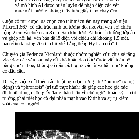
và mô hình AI được huấn luyện để nhận diện các vết
mực mắt thường không thấy trên giấy thảo cháy đen.
Cuộn cổ thư được lựa chọn cho thử thách lần này mang số hiệu
PHerc.1.667, có cấu trúc hình trụ tương đối nguyên vẹn với chiều
rộng 2 cm và chiều cao 8 cm. Sau khi được AI bóc tách từng lớp ảo
và ghép nối lại, văn bản đã lộ diện với chiều dài khoảng 1,5 mét,
bao gồm khoảng 20 cột chữ viết bằng tiếng Hy Lạp cổ đại.
Chuyên gia Federica Nicolardi thuộc nhóm nghiên cứu chia sẻ rằng
việc đọc các văn bản này rất khó khăn do cổ tự được viết toàn bộ
bằng chữ in hoa, không có dấu cách giữa các từ và hầu như không
có dấu câu.
Dù vậy, việc xuất hiện các thuật ngữ đặc trưng như “horme” (xung
động) và “phronesis” (trí tuệ thực hành) đã giúp các học giả xác
định nội dung cuộn giấy đang thảo luận về chủ nghĩa khắc kỷ – một
trường phái triết học cổ đại nhấn mạnh vào lý tính và sự tự kiểm
soát của con người.