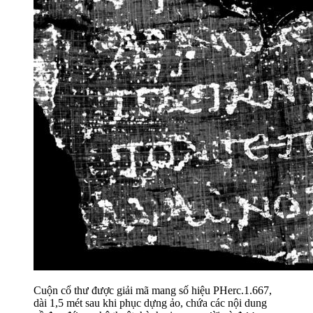
Cuộn cổ thư được giải mã mang số hiệu PHerc.1.667,
dài 1,5 mét sau khi phục dựng ảo, chứa các nội dung