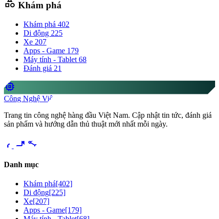
category
Khám phá
Khám phá
402
Di động
225
Xe
207
Apps - Game
179
Máy tính - Tablet
68
Đánh giá
21
memory
Công Nghệ Việt
Trang tin công nghệ hàng đầu Việt Nam. Cập nhật tin tức, đánh giá
sản phẩm và hướng dẫn thủ thuật mới nhất mỗi ngày.
videocam
share
Danh mục
Khám phá
[402]
Di động
[225]
Xe
[207]
Apps - Game
[179]
Máy tính - Tablet
[68]