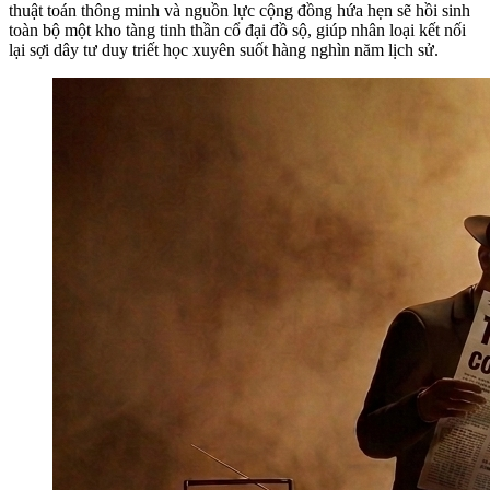
thuật toán thông minh và nguồn lực cộng đồng hứa hẹn sẽ hồi sinh
toàn bộ một kho tàng tinh thần cổ đại đồ sộ, giúp nhân loại kết nối
lại sợi dây tư duy triết học xuyên suốt hàng nghìn năm lịch sử.