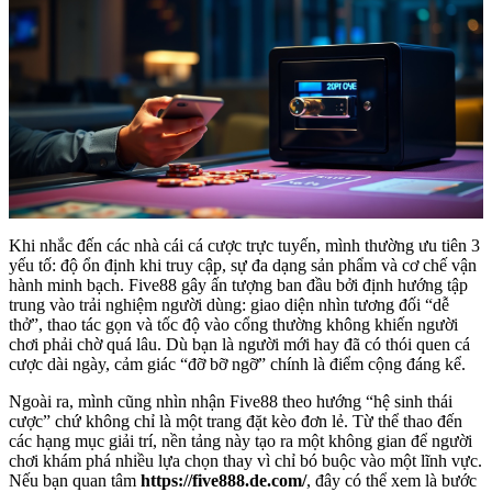
Khi nhắc đến các nhà cái cá cược trực tuyến, mình thường ưu tiên 3
yếu tố: độ ổn định khi truy cập, sự đa dạng sản phẩm và cơ chế vận
hành minh bạch. Five88 gây ấn tượng ban đầu bởi định hướng tập
trung vào trải nghiệm người dùng: giao diện nhìn tương đối “dễ
thở”, thao tác gọn và tốc độ vào cổng thường không khiến người
chơi phải chờ quá lâu. Dù bạn là người mới hay đã có thói quen cá
cược dài ngày, cảm giác “đỡ bỡ ngỡ” chính là điểm cộng đáng kể.
Ngoài ra, mình cũng nhìn nhận Five88 theo hướng “hệ sinh thái
cược” chứ không chỉ là một trang đặt kèo đơn lẻ. Từ thể thao đến
các hạng mục giải trí, nền tảng này tạo ra một không gian để người
chơi khám phá nhiều lựa chọn thay vì chỉ bó buộc vào một lĩnh vực.
Nếu bạn quan tâm
https://five888.de.com/
, đây có thể xem là bước