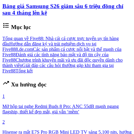
Bảng giá Samsung S26 giảm sâu 6 triệu đồng chỉ
sau 4 tháng lên kệ
format_list_bulleted
Mục lục
Tổng quan về Five88: Nhà cái cá cược trực tuyến uy tín hàng
đầu
Hướng dẫn đăng ký và trải nghiệm dịch vụ tại
Five888.de.com
Các sản phẩm cá cược nổi bật và thế mạnh của
Five88
Đánh giá các tính năng bảo mật và độ tin cậy của
Five88
Chương trình khuyến mãi và ưu đãi độc quyền dành cho
thành viên
Giải đáp các câu hỏi thường gặp khi tham gia tại
Five88
Tổng kết
trending_up
Xu hướng đọc
1
Mở hộp tai nghe Redmi Buds 8 Pro: ANC 55dB mạnh ngang
flagship, thiết kế đẹp mắt, giá vẫn ‘mềm’
2
Hisense ra mắt E7S Pro RGB Mini LED TV sáng 5,100 nits, hướng