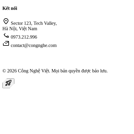
Kết nối
location_on
Sector 123, Tech Valley,
Hà Nội, Việt Nam
call
0973.212.996
mail
contact@congnghe.com
© 2026
Công Nghệ Việt
. Mọi bản quyền được bảo lưu.
rocket_launch