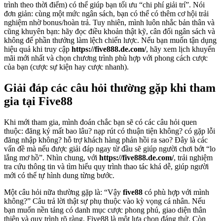
trình theo thời điểm) có thể giúp bạn tối ưu “chi phí giải trí”. Nói
đơn giản: cùng một mức ngân sách, bạn có thể có thêm cơ hội trải
nghiệm nhờ bonus/hoàn trả. Tuy nhiên, mình luôn nhắc bản thân và
cũng khuyên bạn: hãy đọc điều khoản thật kỹ, cân đối ngân sách và
không để phần thưởng làm lệch chiến lược. Nếu bạn muốn tận dụng
hiệu quả khi truy cập
https://five888.de.com/
, hãy xem lịch khuyến
mãi mới nhất và chọn chương trình phù hợp với phong cách cược
của bạn (cược sự kiện hay cược nhanh).
Giải đáp các câu hỏi thường gặp khi tham
gia tại Five88
Khi mới tham gia, mình đoán chắc bạn sẽ có các câu hỏi quen
thuộc: đăng ký mất bao lâu? nạp rút có thuận tiện không? có gặp lỗi
đăng nhập không? hỗ trợ khách hàng phản hồi ra sao? Đây là các
vấn đề mà nếu được giải đáp ngay từ đầu sẽ giúp người chơi bớt “lo
lắng mơ hồ”. Nhìn chung, với
https://five888.de.com/
, trải nghiệm
tra cứu thông tin và tìm hiểu quy trình thao tác khá dễ, giúp người
mới có thể tự hình dung từng bước.
Một câu hỏi nữa thường gặp là: “Vậy
five88
có phù hợp với mình
không?” Câu trả lời thật sự phụ thuộc vào kỳ vọng cá nhân. Nếu
bạn muốn nền tảng có danh mục cược phong phú, giao diện thân
thiện và quy trình rõ ràng, Five88 là một lựa chọn đáng thử. Còn