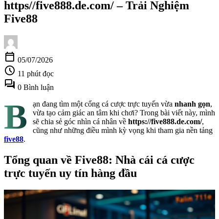
https//five888.de.com/ – Trải Nghiệm
Five88
calendar_today
05/07/2026
schedule
11 phút đọc
forum
0 Bình luận
B
ạn đang tìm một cổng cá cược trực tuyến vừa
nhanh gọn
,
vừa tạo cảm giác an tâm khi chơi? Trong bài viết này, mình
sẽ chia sẻ góc nhìn cá nhân về
https://five888.de.com/
,
cũng như những điều mình kỳ vọng khi tham gia nền tảng
five88
.
Tổng quan về Five88: Nhà cái cá cược
trực tuyến uy tín hàng đầu