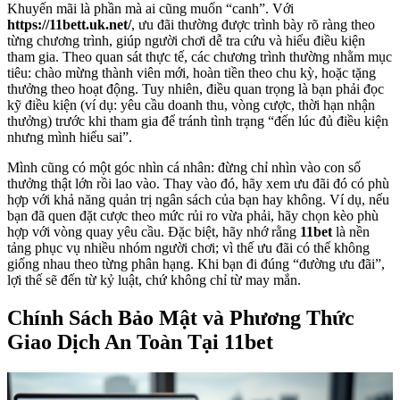
Khuyến mãi là phần mà ai cũng muốn “canh”. Với
https://11bett.uk.net/
, ưu đãi thường được trình bày rõ ràng theo
từng chương trình, giúp người chơi dễ tra cứu và hiểu điều kiện
tham gia. Theo quan sát thực tế, các chương trình thường nhằm mục
tiêu: chào mừng thành viên mới, hoàn tiền theo chu kỳ, hoặc tặng
thưởng theo hoạt động. Tuy nhiên, điều quan trọng là bạn phải đọc
kỹ điều kiện (ví dụ: yêu cầu doanh thu, vòng cược, thời hạn nhận
thưởng) trước khi tham gia để tránh tình trạng “đến lúc đủ điều kiện
nhưng mình hiểu sai”.
Mình cũng có một góc nhìn cá nhân: đừng chỉ nhìn vào con số
thưởng thật lớn rồi lao vào. Thay vào đó, hãy xem ưu đãi đó có phù
hợp với khả năng quản trị ngân sách của bạn hay không. Ví dụ, nếu
bạn đã quen đặt cược theo mức rủi ro vừa phải, hãy chọn kèo phù
hợp với vòng quay yêu cầu. Đặc biệt, hãy nhớ rằng
11bet
là nền
tảng phục vụ nhiều nhóm người chơi; vì thế ưu đãi có thể không
giống nhau theo từng phân hạng. Khi bạn đi đúng “đường ưu đãi”,
lợi thế sẽ đến từ kỷ luật, chứ không chỉ từ may mắn.
Chính Sách Bảo Mật và Phương Thức
Giao Dịch An Toàn Tại 11bet