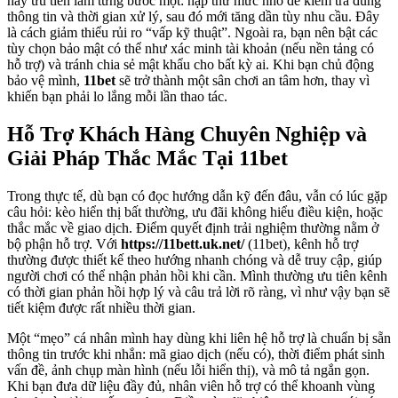
hãy ưu tiên làm từng bước một: nạp thử mức nhỏ để kiểm tra đúng
thông tin và thời gian xử lý, sau đó mới tăng dần tùy nhu cầu. Đây
là cách giảm thiểu rủi ro “vấp kỹ thuật”. Ngoài ra, bạn nên bật các
tùy chọn bảo mật có thể như xác minh tài khoản (nếu nền tảng có
hỗ trợ) và tránh chia sẻ mật khẩu cho bất kỳ ai. Khi bạn chủ động
bảo vệ mình,
11bet
sẽ trở thành một sân chơi an tâm hơn, thay vì
khiến bạn phải lo lắng mỗi lần thao tác.
Hỗ Trợ Khách Hàng Chuyên Nghiệp và
Giải Pháp Thắc Mắc Tại 11bet
Trong thực tế, dù bạn có đọc hướng dẫn kỹ đến đâu, vẫn có lúc gặp
câu hỏi: kèo hiển thị bất thường, ưu đãi không hiểu điều kiện, hoặc
thắc mắc về giao dịch. Điểm quyết định trải nghiệm thường nằm ở
bộ phận hỗ trợ. Với
https://11bett.uk.net/
(11bet), kênh hỗ trợ
thường được thiết kế theo hướng nhanh chóng và dễ truy cập, giúp
người chơi có thể nhận phản hồi khi cần. Mình thường ưu tiên kênh
có thời gian phản hồi hợp lý và câu trả lời rõ ràng, vì như vậy bạn sẽ
tiết kiệm được rất nhiều thời gian.
Một “mẹo” cá nhân mình hay dùng khi liên hệ hỗ trợ là chuẩn bị sẵn
thông tin trước khi nhắn: mã giao dịch (nếu có), thời điểm phát sinh
vấn đề, ảnh chụp màn hình (nếu lỗi hiển thị), và mô tả ngắn gọn.
Khi bạn đưa dữ liệu đầy đủ, nhân viên hỗ trợ có thể khoanh vùng