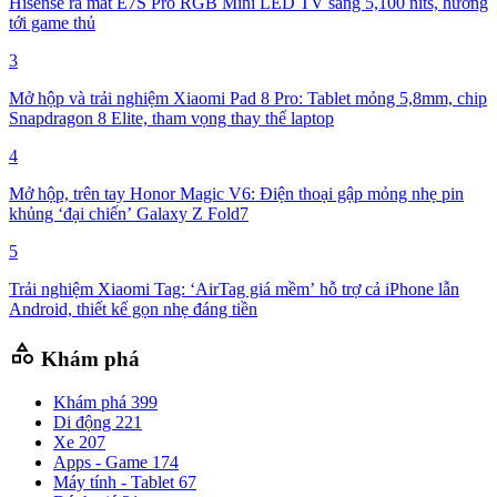
Hisense ra mắt E7S Pro RGB Mini LED TV sáng 5,100 nits, hướng
tới game thủ
3
Mở hộp và trải nghiệm Xiaomi Pad 8 Pro: Tablet mỏng 5,8mm, chip
Snapdragon 8 Elite, tham vọng thay thế laptop
4
Mở hộp, trên tay Honor Magic V6: Điện thoại gập mỏng nhẹ pin
khủng ‘đại chiến’ Galaxy Z Fold7
5
Trải nghiệm Xiaomi Tag: ‘AirTag giá mềm’ hỗ trợ cả iPhone lẫn
Android, thiết kế gọn nhẹ đáng tiền
category
Khám phá
Khám phá
399
Di động
221
Xe
207
Apps - Game
174
Máy tính - Tablet
67