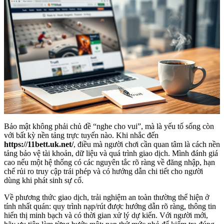
Bảo mật không phải chủ đề “nghe cho vui”, mà là yếu tố sống còn
với bất kỳ nền tảng trực tuyến nào. Khi nhắc đến
https://11bett.uk.net/
, điều mà người chơi cần quan tâm là cách nền
tảng bảo vệ tài khoản, dữ liệu và quá trình giao dịch. Mình đánh giá
cao nếu một hệ thống có các nguyên tắc rõ ràng về đăng nhập, hạn
chế rủi ro truy cập trái phép và có hướng dẫn chi tiết cho người
dùng khi phát sinh sự cố.
Về phương thức giao dịch, trải nghiệm an toàn thường thể hiện ở
tính nhất quán: quy trình nạp/rút được hướng dẫn rõ ràng, thông tin
hiển thị minh bạch và có thời gian xử lý dự kiến. Với người mới,