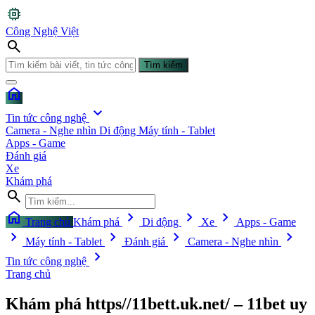
memory
Công Nghệ Việt
search
Tìm kiếm
home
expand_more
Tin tức công nghệ
Camera - Nghe nhìn
Di động
Máy tính - Tablet
Apps - Game
Đánh giá
Xe
Khám phá
search
home
chevron_right
chevron_right
chevron_right
Trang chủ
Khám phá
Di động
Xe
Apps - Game
chevron_right
chevron_right
chevron_right
chevron_right
Máy tính - Tablet
Đánh giá
Camera - Nghe nhìn
chevron_right
Tin tức công nghệ
Trang chủ
Khám phá https//11bett.uk.net/ – 11bet uy