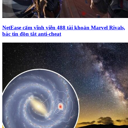
NetEase cấm vĩnh viễn 488 tài khoản Marvel Rivals,
bác tin đồn tắt anti-cheat