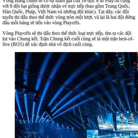
Vòng Bảng chính sẽ có sự tham gia của 16 đội: 8 từ Play-In cộng
với 8 đội hạt giống được nhận vé trực tiếp (bao gồm Trung Quốc,
Hàn Quốc, Pháp, Việt Nam và những đội khác). Tại đây, các đội
tuyển thi đấu theo thể thức vòng tròn một lượt, và lại là hai đội đứng
đầu mỗi bảng sẽ tiến vào vòng Playoffs.
Vòng Playoffs sẽ thi đấu theo thể thức loại trực tiếp, tìm ra các đội
lọt vào Chung kết. Trận Chung kết cuối cùng sẽ là một trận best-of-
five (BO5) để xác định nhà vô địch cuối cùng.