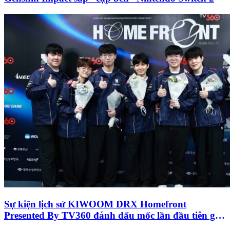
Sự kiện lịch sử KIWOOM DRX Homefront
Presented By TV360 đánh dấu mốc lần đầu tiên giải
đấu LCK “đổ bộ” Việt Nam