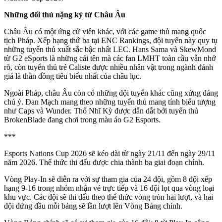
Những đối thủ nặng ký từ Châu Âu
Châu Âu có một ứng cử viên khác, với các game thủ mang quốc
tịch Pháp. Xếp hạng thứ ba tại ENC Rankings, đội tuyển này quy tụ
những tuyển thủ xuất sắc bậc nhất LEC. Hans Sama và SkewMond
từ G2 eSports là những cái tên mà các fan LMHT toàn cầu vẫn nhớ
rõ, còn tuyển thủ trẻ Caliste được nhiều nhân vật trong ngành đánh
giá là thần đồng tiêu biểu nhất của châu lục.
Ngoài Pháp, châu Âu còn có những đội tuyển khác cũng xứng đáng
chú ý. Đan Mạch mang theo những tuyển thủ mang tính biểu tượng
như Caps và Wunder. Thổ Nhĩ Kỳ được dẫn dắt bởi tuyển thủ
BrokenBlade đang chơi trong màu áo G2 Esports.
***
Esports Nations Cup 2026 sẽ kéo dài từ ngày 21/11 đến ngày 29/11
năm 2026. Thể thức thi đấu được chia thành ba giai đoạn chính.
Vòng Play-In sẽ diễn ra với sự tham gia của 24 đội, gồm 8 đội xếp
hạng 9-16 trong nhóm nhận vé trực tiếp và 16 đội lọt qua vòng loại
khu vực. Các đội sẽ thi đấu theo thể thức vòng tròn hai lượt, và hai
đội đứng đầu mỗi bảng sẽ lần lượt lên Vòng Bảng chính.