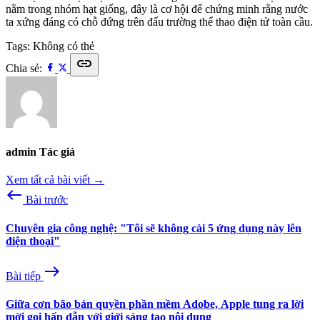
nằm trong nhóm hạt giống, đây là cơ hội để chứng minh rằng nước
ta xứng đáng có chỗ đứng trên đấu trường thể thao điện tử toàn cầu.
Tags:
Không có thẻ
link
Chia sẻ:
admin
Tác giả
Xem tất cả bài viết →
west
Bài trước
Chuyên gia công nghệ: "Tôi sẽ không cài 5 ứng dụng này lên
điện thoại"
east
Bài tiếp
Giữa cơn bão bản quyền phần mềm Adobe, Apple tung ra lời
mời gọi hấp dẫn với giới sáng tạo nội dung