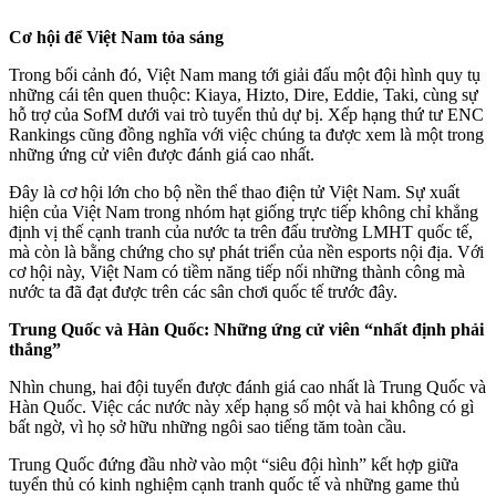
Cơ hội để Việt Nam tỏa sáng
Trong bối cảnh đó, Việt Nam mang tới giải đấu một đội hình quy tụ
những cái tên quen thuộc: Kiaya, Hizto, Dire, Eddie, Taki, cùng sự
hỗ trợ của SofM dưới vai trò tuyển thủ dự bị. Xếp hạng thứ tư ENC
Rankings cũng đồng nghĩa với việc chúng ta được xem là một trong
những ứng cử viên được đánh giá cao nhất.
Đây là cơ hội lớn cho bộ nền thể thao điện tử Việt Nam. Sự xuất
hiện của Việt Nam trong nhóm hạt giống trực tiếp không chỉ khẳng
định vị thế cạnh tranh của nước ta trên đấu trường LMHT quốc tế,
mà còn là bằng chứng cho sự phát triển của nền esports nội địa. Với
cơ hội này, Việt Nam có tiềm năng tiếp nối những thành công mà
nước ta đã đạt được trên các sân chơi quốc tế trước đây.
Trung Quốc và Hàn Quốc: Những ứng cử viên “nhất định phải
thắng”
Nhìn chung, hai đội tuyển được đánh giá cao nhất là Trung Quốc và
Hàn Quốc. Việc các nước này xếp hạng số một và hai không có gì
bất ngờ, vì họ sở hữu những ngôi sao tiếng tăm toàn cầu.
Trung Quốc đứng đầu nhờ vào một “siêu đội hình” kết hợp giữa
tuyển thủ có kinh nghiệm cạnh tranh quốc tế và những game thủ