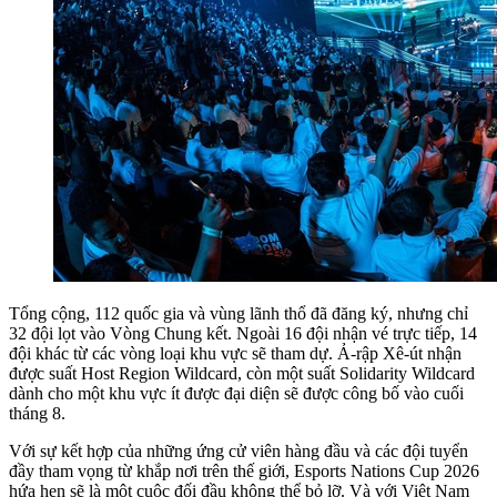
Tổng cộng, 112 quốc gia và vùng lãnh thổ đã đăng ký, nhưng chỉ
32 đội lọt vào Vòng Chung kết. Ngoài 16 đội nhận vé trực tiếp, 14
đội khác từ các vòng loại khu vực sẽ tham dự. Ả-rập Xê-út nhận
được suất Host Region Wildcard, còn một suất Solidarity Wildcard
dành cho một khu vực ít được đại diện sẽ được công bố vào cuối
tháng 8.
Với sự kết hợp của những ứng cử viên hàng đầu và các đội tuyển
đầy tham vọng từ khắp nơi trên thế giới, Esports Nations Cup 2026
hứa hẹn sẽ là một cuộc đối đầu không thể bỏ lỡ. Và với Việt Nam