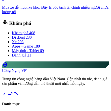
Mua xe dễ, nuôi xe khó: Đây là bóc tách tài chính nhiều người chưa
lường tới
category
Khám phá
Khám phá
408
Di động
230
Xe
208
Apps - Game
180
Máy tính - Tablet
69
Đánh giá
21
memory
Công Nghệ Việt
Trang tin công nghệ hàng đầu Việt Nam. Cập nhật tin tức, đánh giá
sản phẩm và hướng dẫn thủ thuật mới nhất mỗi ngày.
videocam
share
Danh mục