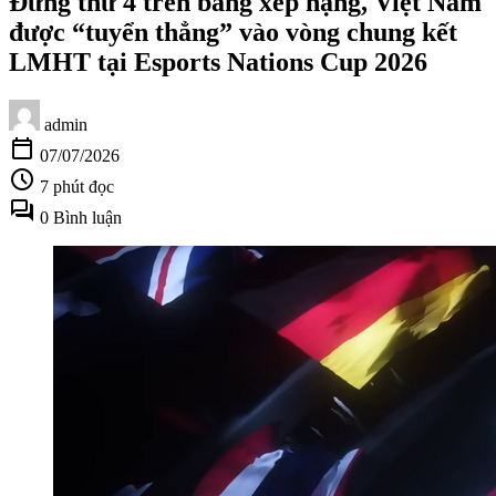
Đứng thứ 4 trên bảng xếp hạng, Việt Nam
được “tuyển thẳng” vào vòng chung kết
LMHT tại Esports Nations Cup 2026
admin
calendar_today
07/07/2026
schedule
7 phút đọc
forum
0 Bình luận