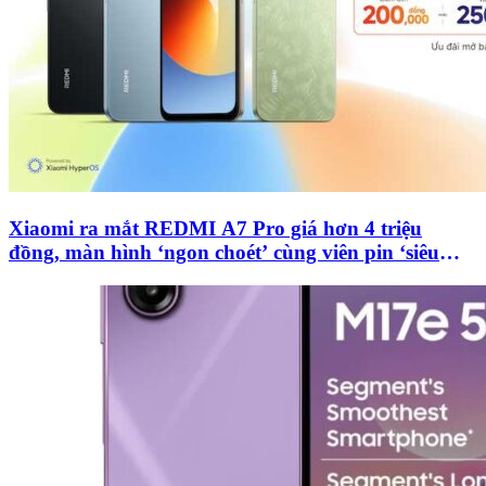
Xiaomi ra mắt REDMI A7 Pro giá hơn 4 triệu
đồng, màn hình ‘ngon choét’ cùng viên pin ‘siêu
trâu’