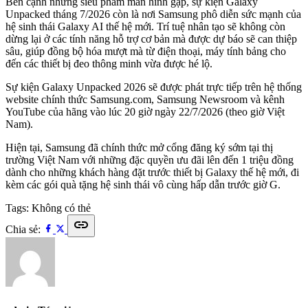
Bên cạnh những siêu phẩm màn hình gập, sự kiện Galaxy
Unpacked tháng 7/2026 còn là nơi Samsung phô diễn sức mạnh của
hệ sinh thái Galaxy AI thế hệ mới. Trí tuệ nhân tạo sẽ không còn
dừng lại ở các tính năng hỗ trợ cơ bản mà được dự báo sẽ can thiệp
sâu, giúp đồng bộ hóa mượt mà từ điện thoại, máy tính bảng cho
đến các thiết bị đeo thông minh vừa được hé lộ.
Sự kiện Galaxy Unpacked 2026 sẽ được phát trực tiếp trên hệ thống
website chính thức Samsung.com, Samsung Newsroom và kênh
YouTube của hãng vào lúc 20 giờ ngày 22/7/2026 (theo giờ Việt
Nam).
Hiện tại, Samsung đã chính thức mở cổng đăng ký sớm tại thị
trường Việt Nam với những đặc quyền ưu đãi lên đến 1 triệu đồng
dành cho những khách hàng đặt trước thiết bị Galaxy thế hệ mới, đi
kèm các gói quà tặng hệ sinh thái vô cùng hấp dẫn trước giờ G.
Tags:
Không có thẻ
link
Chia sẻ: