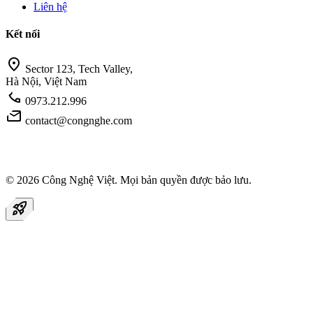
Liên hệ
Kết nối
location_on
Sector 123, Tech Valley,
Hà Nội, Việt Nam
call
0973.212.996
mail
contact@congnghe.com
© 2026
Công Nghệ Việt
. Mọi bản quyền được bảo lưu.
rocket_launch