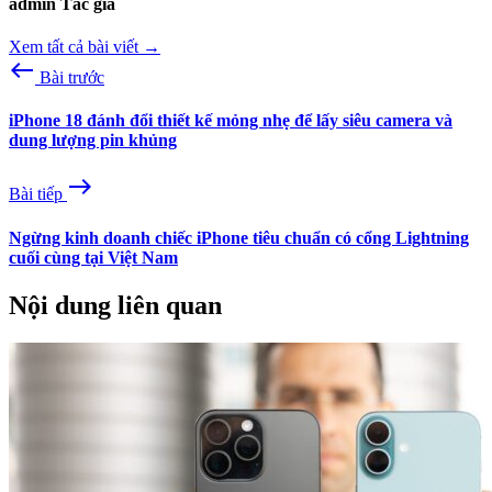
admin
Tác giả
Xem tất cả bài viết →
west
Bài trước
iPhone 18 đánh đổi thiết kế mỏng nhẹ để lấy siêu camera và
dung lượng pin khủng
east
Bài tiếp
Ngừng kinh doanh chiếc iPhone tiêu chuẩn có cổng Lightning
cuối cùng tại Việt Nam
Nội dung liên quan