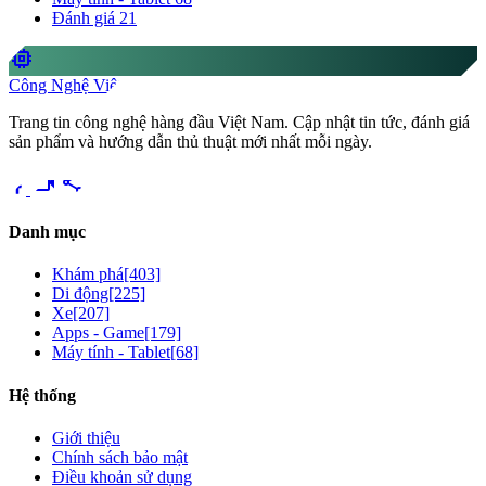
Đánh giá
21
memory
Công Nghệ Việt
Trang tin công nghệ hàng đầu Việt Nam. Cập nhật tin tức, đánh giá
sản phẩm và hướng dẫn thủ thuật mới nhất mỗi ngày.
videocam
share
Danh mục
Khám phá
[403]
Di động
[225]
Xe
[207]
Apps - Game
[179]
Máy tính - Tablet
[68]
Hệ thống
Giới thiệu
Chính sách bảo mật
Điều khoản sử dụng