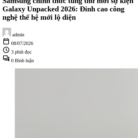
Samsung chính thức tung thư mời sự kiện
Galaxy Unpacked 2026: Đỉnh cao công
nghệ thế hệ mới lộ diện
admin
calendar_today
08/07/2026
schedule
3 phút đọc
forum
0 Bình luận