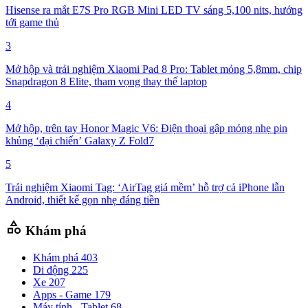
Hisense ra mắt E7S Pro RGB Mini LED TV sáng 5,100 nits, hướng
tới game thủ
3
Mở hộp và trải nghiệm Xiaomi Pad 8 Pro: Tablet mỏng 5,8mm, chip
Snapdragon 8 Elite, tham vọng thay thế laptop
4
Mở hộp, trên tay Honor Magic V6: Điện thoại gập mỏng nhẹ pin
khủng ‘đại chiến’ Galaxy Z Fold7
5
Trải nghiệm Xiaomi Tag: ‘AirTag giá mềm’ hỗ trợ cả iPhone lẫn
Android, thiết kế gọn nhẹ đáng tiền
category
Khám phá
Khám phá
403
Di động
225
Xe
207
Apps - Game
179
Máy tính - Tablet
68