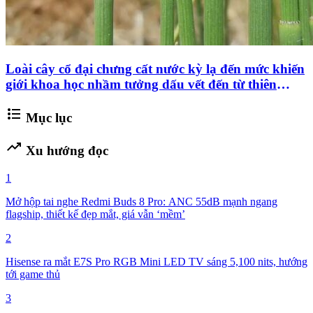
Loài cây cổ đại chưng cất nước kỳ lạ đến mức khiến
giới khoa học nhầm tưởng dấu vết đến từ thiên
thạch ngoài Trái Đất
format_list_bulleted
Mục lục
trending_up
Xu hướng đọc
1
Mở hộp tai nghe Redmi Buds 8 Pro: ANC 55dB mạnh ngang
flagship, thiết kế đẹp mắt, giá vẫn ‘mềm’
2
Hisense ra mắt E7S Pro RGB Mini LED TV sáng 5,100 nits, hướng
tới game thủ
3