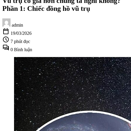
Vũ trụ có già hơn chúng ta nghĩ không?
Phần 1: Chiếc đồng hồ vũ trụ
admin
calendar_today
19/03/2026
schedule
7 phút đọc
forum
0 Bình luận