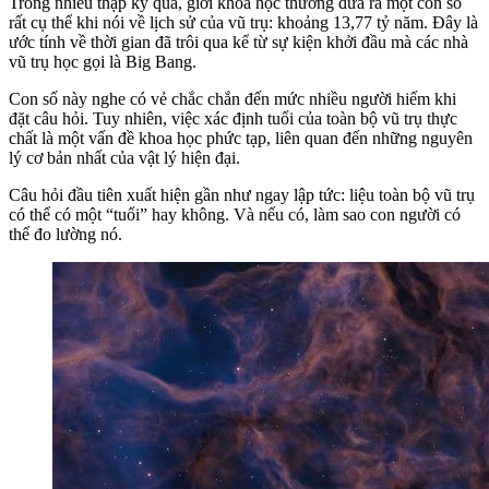
Trong nhiều thập kỷ qua, giới khoa học thường đưa ra một con số
rất cụ thể khi nói về lịch sử của vũ trụ: khoảng 13,77 tỷ năm. Đây là
ước tính về thời gian đã trôi qua kể từ sự kiện khởi đầu mà các nhà
vũ trụ học gọi là Big Bang.
Con số này nghe có vẻ chắc chắn đến mức nhiều người hiếm khi
đặt câu hỏi. Tuy nhiên, việc xác định tuổi của toàn bộ vũ trụ thực
chất là một vấn đề khoa học phức tạp, liên quan đến những nguyên
lý cơ bản nhất của vật lý hiện đại.
Câu hỏi đầu tiên xuất hiện gần như ngay lập tức: liệu toàn bộ vũ trụ
có thể có một “tuổi” hay không. Và nếu có, làm sao con người có
thể đo lường nó.