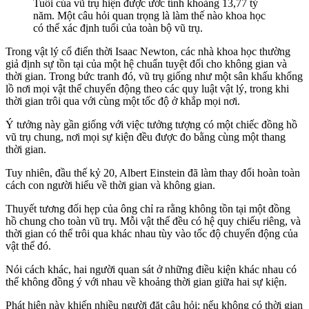
Tuổi của vũ trụ hiện được ước tính khoảng 13,77 tỷ
năm. Một câu hỏi quan trọng là làm thế nào khoa học
có thể xác định tuổi của toàn bộ vũ trụ.
Trong vật lý cổ điển thời Isaac Newton, các nhà khoa học thường
giả định sự tồn tại của một hệ chuẩn tuyệt đối cho không gian và
thời gian. Trong bức tranh đó, vũ trụ giống như một sân khấu khổng
lồ nơi mọi vật thể chuyển động theo các quy luật vật lý, trong khi
thời gian trôi qua với cùng một tốc độ ở khắp mọi nơi.
Ý tưởng này gần giống với việc tưởng tượng có một chiếc đồng hồ
vũ trụ chung, nơi mọi sự kiện đều được đo bằng cùng một thang
thời gian.
Tuy nhiên, đầu thế kỷ 20, Albert Einstein đã làm thay đổi hoàn toàn
cách con người hiểu về thời gian và không gian.
Thuyết tương đối hẹp của ông chỉ ra rằng không tồn tại một đồng
hồ chung cho toàn vũ trụ. Mỗi vật thể đều có hệ quy chiếu riêng, và
thời gian có thể trôi qua khác nhau tùy vào tốc độ chuyển động của
vật thể đó.
Nói cách khác, hai người quan sát ở những điều kiện khác nhau có
thể không đồng ý với nhau về khoảng thời gian giữa hai sự kiện.
Phát hiện này khiến nhiều người đặt câu hỏi: nếu không có thời gian