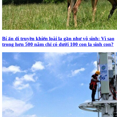
Bí ẩn di truyền khiến loài la gần như vô sinh: Vì sao
trong hơn 500 năm chỉ có dưới 100 con la sinh con?