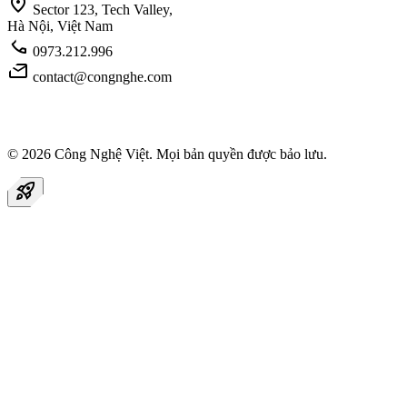
location_on
Sector 123, Tech Valley,
Hà Nội, Việt Nam
call
0973.212.996
mail
contact@congnghe.com
© 2026
Công Nghệ Việt
. Mọi bản quyền được bảo lưu.
rocket_launch