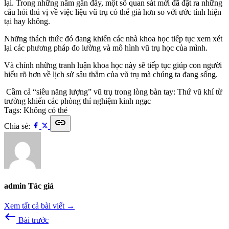
lại. Trong những năm gần đây, một số quan sát mới đã đặt ra những
câu hỏi thú vị về việc liệu vũ trụ có thể già hơn so với ước tính hiện
tại hay không.
Những thách thức đó đang khiến các nhà khoa học tiếp tục xem xét
lại các phương pháp đo lường và mô hình vũ trụ học của mình.
Và chính những tranh luận khoa học này sẽ tiếp tục giúp con người
hiểu rõ hơn về lịch sử sâu thẳm của vũ trụ mà chúng ta đang sống.
Cầm cả “siêu năng lượng” vũ trụ trong lòng bàn tay: Thứ vũ khí từ
trường khiến các phòng thí nghiệm kinh ngạc
Tags:
Không có thẻ
link
Chia sẻ:
admin
Tác giả
Xem tất cả bài viết →
west
Bài trước