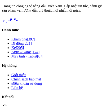
Trang tin công nghệ hàng đầu Việt Nam. Cập nhật tin tức, đánh giá
sản phẩm và hướng dẫn thủ thuật mới nhất mỗi ngày.
videocam
share
Danh mục
Khám phá
[397]
Di động
[221]
Xe
[205]
Apps - Game
[174]
Máy tính - Tablet
[67]
Hệ thống
Giới thiệu
Chính sách bảo mật
Điều khoản sử dụng
Liên hệ
Kết nối