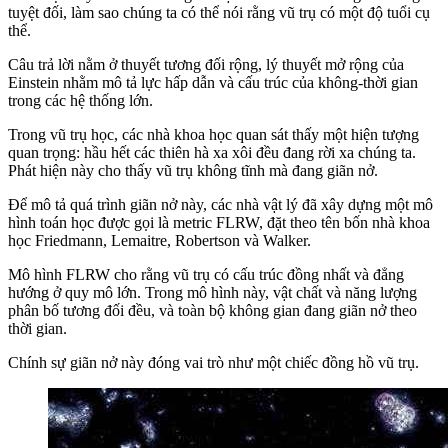
tuyệt đối, làm sao chúng ta có thể nói rằng vũ trụ có một độ tuổi cụ
thể.
Câu trả lời nằm ở thuyết tương đối rộng, lý thuyết mở rộng của
Einstein nhằm mô tả lực hấp dẫn và cấu trúc của không-thời gian
trong các hệ thống lớn.
Trong vũ trụ học, các nhà khoa học quan sát thấy một hiện tượng
quan trọng: hầu hết các thiên hà xa xôi đều đang rời xa chúng ta.
Phát hiện này cho thấy vũ trụ không tĩnh mà đang giãn nở.
Để mô tả quá trình giãn nở này, các nhà vật lý đã xây dựng một mô
hình toán học được gọi là metric FLRW, đặt theo tên bốn nhà khoa
học Friedmann, Lemaitre, Robertson và Walker.
Mô hình FLRW cho rằng vũ trụ có cấu trúc đồng nhất và đẳng
hướng ở quy mô lớn. Trong mô hình này, vật chất và năng lượng
phân bố tương đối đều, và toàn bộ không gian đang giãn nở theo
thời gian.
Chính sự giãn nở này đóng vai trò như một chiếc đồng hồ vũ trụ.