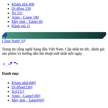
Khám phá
408
Di động
230
Xe
211
Apps - Game
180
Máy tính - Tablet
69
Đánh giá
21
memory
Công Nghệ Việt
Trang tin công nghệ hàng đầu Việt Nam. Cập nhật tin tức, đánh giá
sản phẩm và hướng dẫn thủ thuật mới nhất mỗi ngày.
videocam
share
Danh mục
Khám phá
[408]
Di động
[230]
Xe
[211]
Apps - Game
[180]
Máy tính - Tablet
[69]