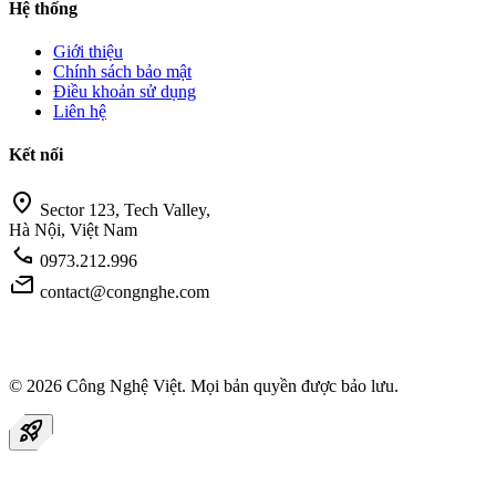
Hệ thống
Giới thiệu
Chính sách bảo mật
Điều khoản sử dụng
Liên hệ
Kết nối
location_on
Sector 123, Tech Valley,
Hà Nội, Việt Nam
call
0973.212.996
mail
contact@congnghe.com
© 2026
Công Nghệ Việt
. Mọi bản quyền được bảo lưu.
rocket_launch