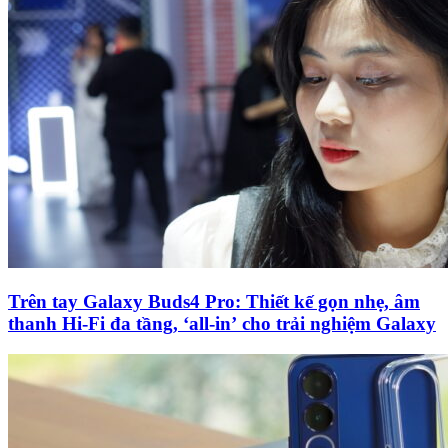
Trên tay Galaxy Buds4 Pro: Thiết kế gọn nhẹ, âm
thanh Hi-Fi đa tầng, ‘all-in’ cho trải nghiệm Galaxy