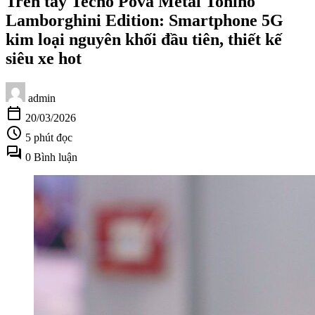
Trên tay Tecno Pova Metal Tonino
Lamborghini Edition: Smartphone 5G
kim loại nguyên khối đầu tiên, thiết kế
siêu xe hot
admin
calendar_today
20/03/2026
schedule
5 phút đọc
forum
0 Bình luận