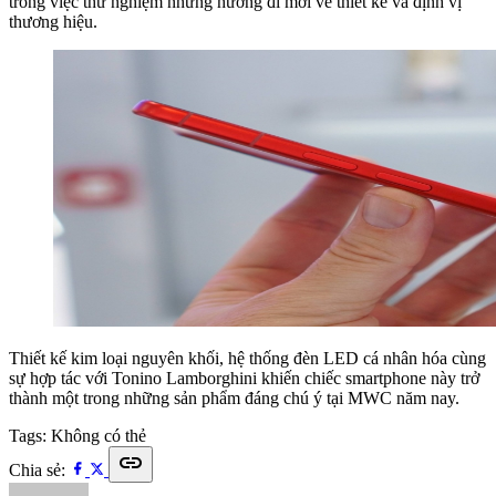
trong việc thử nghiệm những hướng đi mới về thiết kế và định vị
thương hiệu.
Thiết kế kim loại nguyên khối, hệ thống đèn LED cá nhân hóa cùng
sự hợp tác với Tonino Lamborghini khiến chiếc smartphone này trở
thành một trong những sản phẩm đáng chú ý tại MWC năm nay.
Tags:
Không có thẻ
link
Chia sẻ: