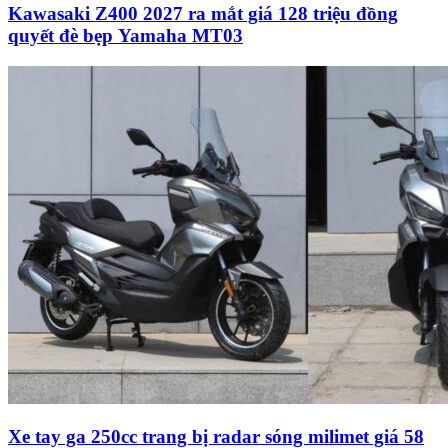
Kawasaki Z400 2027 ra mắt giá 128 triệu đồng
quyết đè bẹp Yamaha MT03
Xe tay ga 250cc trang bị radar sóng milimet giá 58