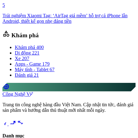
5
Trải nghiệm Xiaomi Tag: ‘AirTag giá mềm’ hỗ trợ cả iPhone lẫn
Android, thiết kế gọn nhẹ đáng tiền
category
Khám phá
Khám phá
400
Di động
221
Xe
207
Apps - Game
179
Máy tính - Tablet
67
Đánh giá
21
memory
Công Nghệ Việt
Trang tin công nghệ hàng đầu Việt Nam. Cập nhật tin tức, đánh giá
sản phẩm và hướng dẫn thủ thuật mới nhất mỗi ngày.
videocam
share
Danh mục