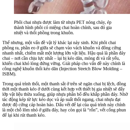
Phôi chai nhựa được làm từ nhựa PET nóng chảy, ép
thành hình phôi có miệng chai hoàn chỉnh, sau đó gia
nhiệt và thổi phồng trong khuôn.
Thế nhưng, một vấn đề vật lý khác lại nảy sinh. Khi phôi chai
phồng ra, phần eo ở giữa sẽ chạm vào vách khuôn và đông cứng
nhanh nhất, chiếm mất một lượng lớn vật liệu. Hậu quả là phần đáy
chai – nơi cần chịu lực nhất – lại bị kéo dãn, mỏng đi và rất yếu,
khiến chai khó lòng đứng vững. Giải pháp cho vấn đề này chính là
công nghệ khuôn thổi kéo dãn (Injection Stretch Blow Molding –
ISBM).
Trong quá trình thổi, một thanh sắt ở trên sẽ ngăn chai bị lệch, đồng
thời một thanh kéo ở dưới cùng kết hợp với thiết bị gia nhiệt sẽ đẩy
lớp vật liệu thừa xuống, giúp nhựa phân bố đều khắp phần đáy. Nhờ
tác động kép từ lực kéo dọc và áp suất thổi ngang, chai nhựa đạt
được độ cứng cáp hoàn hảo. Dấu vết để lại của quá trình này chính
là một chỗ lõm nhỏ ở giữa đáy, hay còn gọi là “rốn”, vết cổng phun
để lại khi rút thanh kéo.