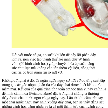
Đối với nước có ga, áp suất khí lớn dễ đẩy lồi phần đáy
lõm ra, nên việc tạo thành thiết kế rãnh chữ W hình
vòm (đế hình cánh hoa) giúp chuyển hóa áp suất, tăng
sức chịu lực mà không cần tốn thêm vật liệu, đồng thời
các rìa bo tròn giảm rủi ro nứt vỡ.
Không dừng lại ở đó, để ngăn ngừa nguy cơ nứt vỡ do ứng suất tập
trung tại các góc nhọn, phần rìa của đáy chai được thiết kế bo tròn
mềm mại. Kết quả của quá trình tính toán cơ học tinh vi này chính là
đế hình cánh hoa (Petaloid Base) đặc trưng mà chúng ta thường
thấy ở các chai nước ngọt có ga ngày nay. Lần tới khi cầm trên tay
một chai nước ngọt, hãy nhìn xuống đáy chai, bạn sẽ thấy đằng sau
những cánh hoa bằng nhựa ấy là cả một thành tựu của ngành công