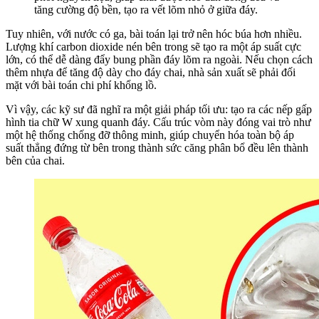
tăng cường độ bền, tạo ra vết lõm nhỏ ở giữa đáy.
Tuy nhiên, với nước có ga, bài toán lại trở nên hóc búa hơn nhiều.
Lượng khí carbon dioxide nén bên trong sẽ tạo ra một áp suất cực
lớn, có thể dễ dàng đẩy bung phần đáy lõm ra ngoài. Nếu chọn cách
thêm nhựa để tăng độ dày cho đáy chai, nhà sản xuất sẽ phải đối
mặt với bài toán chi phí khổng lồ.
Vì vậy, các kỹ sư đã nghĩ ra một giải pháp tối ưu: tạo ra các nếp gấp
hình tia chữ W xung quanh đáy. Cấu trúc vòm này đóng vai trò như
một hệ thống chống đỡ thông minh, giúp chuyển hóa toàn bộ áp
suất thẳng đứng từ bên trong thành sức căng phân bổ đều lên thành
bên của chai.