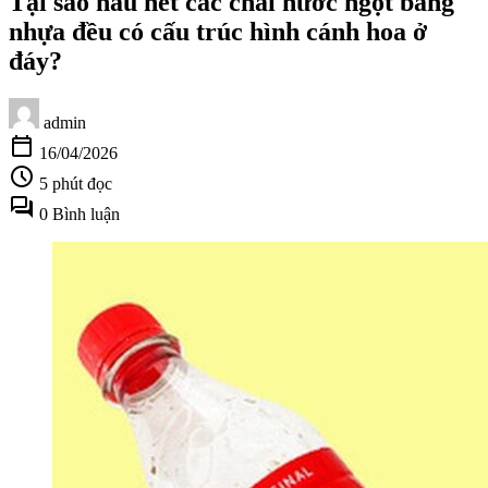
Tại sao hầu hết các chai nước ngọt bằng
nhựa đều có cấu trúc hình cánh hoa ở
đáy?
admin
calendar_today
16/04/2026
schedule
5 phút đọc
forum
0 Bình luận