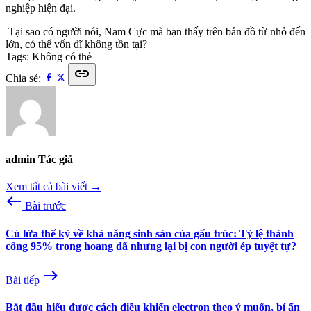
nghiệp hiện đại.
Tại sao có người nói, Nam Cực mà bạn thấy trên bản đồ từ nhỏ đến
lớn, có thể vốn dĩ không tồn tại?
Tags:
Không có thẻ
link
Chia sẻ:
admin
Tác giả
Xem tất cả bài viết →
west
Bài trước
Cú lừa thế kỷ về khả năng sinh sản của gấu trúc: Tỷ lệ thành
công 95% trong hoang dã nhưng lại bị con người ép tuyệt tự?
east
Bài tiếp
Bắt đầu hiểu được cách điều khiển electron theo ý muốn, bí ẩn