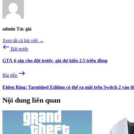
admin
Tác giả
Xem tất cả bài viết →
west
Bài trước
GTA 6 sắp cho đặt trước, giá dự kiến 2,5 triệu đồng
east
Bài tiếp
Elden Ring: Tarnished Edition có thể ra mắt trên Switch 2 vào th
Nội dung liên quan