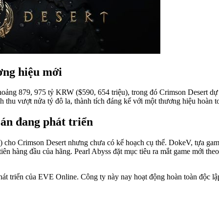
ơng hiệu mới
hoảng 879, 975 tỷ KRW ($590, 654 triệu), trong đó Crimson Desert dự
 thu vượt nửa tỷ đô la, thành tích đáng kể với một thương hiệu hoàn t
 án đang phát triển
) cho Crimson Desert nhưng chưa có kế hoạch cụ thể. DokeV, tựa game
u tiên hàng đầu của hãng. Pearl Abyss đặt mục tiêu ra mắt game mới theo
t triển của EVE Online. Công ty này nay hoạt động hoàn toàn độc lập 