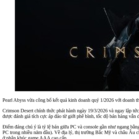
Pearl Abyss vừa công bố kết quả kinh doanh quý 1/2026 với doanh th
Crimson Desert chính thức phát hành ngày 19/3/2026 và ngay lập tức
được đánh giá tích cực áp đảo từ giới phê bình, tốc độ bán hàng vẫn du
Điểm đáng chú ý là tỷ lệ bán giữa PC và console gần như ngang bằng,
PC trong nhiều năm đầu). Về địa lý, thị trường Bắc Mỹ và châu Âu c
ở phân khúc game AAA cao cấp.