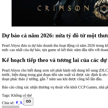
Dự báo cả năm 2026: nửa tỷ đô từ một thư
Pearl Abyss đưa ra dự báo doanh thu hoạt động cả năm 2026 trong k
mức cao nhất của dự báo, tựa game sẽ kết thúc năm đầu tiên với doanh
Kế hoạch tiếp theo và tương lai của các dự
Pearl Abyss cho biết đang xem xét phát hành nội dung bổ sung (DLC
trước, hiện đang trong giai đoạn tiền sản xuất và được xác định là ư
đoạn phác thảo ý tưởng, gần 7 năm sau khi được công bố lần đầu.
Báo cáo cũng xác nhận thương vụ thoái vốn khỏi CCP Games, nhà phá
Tags:
Không có thẻ
link
Chia sẻ: