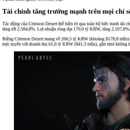
Tài chính tăng trưởng mạnh trên mọi chỉ s
Tác động của Crimson Desert thể hiện rõ qua toàn bộ bức tranh tài
tăng tới 2.584,8%. Lợi nhuận ròng đạt 170,0 tỷ KRW, tăng 2.107,8%
Riêng Crimson Desert mang về 266,5 tỷ KRW (khoảng $178,8 triệu) chỉ
trực tuyến với doanh thu 61,6 tỷ KRW ($41,3 triệu), gần như không t