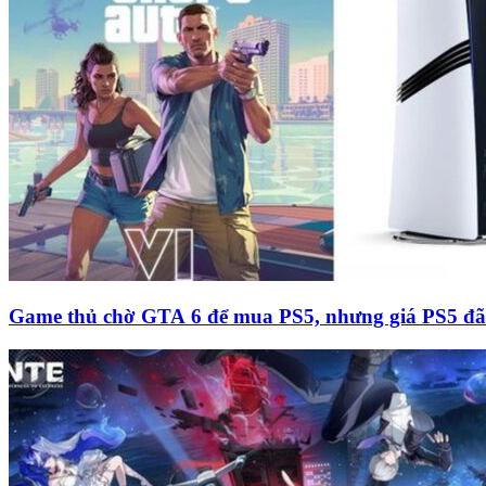
Game thủ chờ GTA 6 để mua PS5, nhưng giá PS5 đã 