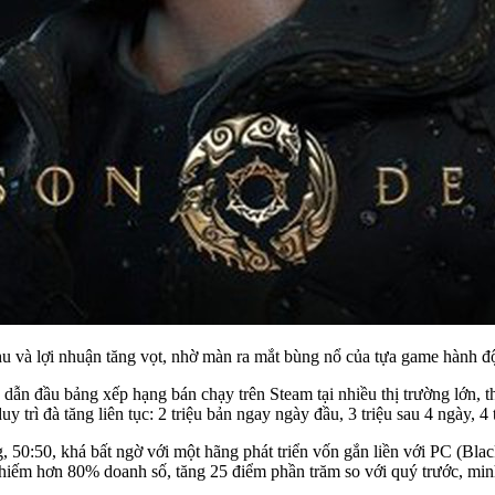
u và lợi nhuận tăng vọt, nhờ màn ra mắt bùng nổ của tựa game hành đ
 dẫn đầu bảng xếp hạng bán chạy trên Steam tại nhiều thị trường lớn, 
y trì đà tăng liên tục: 2 triệu bản ngay ngày đầu, 3 triệu sau 4 ngày, 4 
 50:50, khá bất ngờ với một hãng phát triển vốn gắn liền với PC (Blac
hiếm hơn 80% doanh số, tăng 25 điểm phần trăm so với quý trước, minh