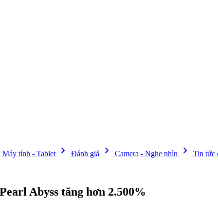
t
chevron_right
chevron_right
chevron_right
Máy tính - Tablet
Đánh giá
Camera - Nghe nhìn
Tin tức
 Pearl Abyss tăng hơn 2.500%