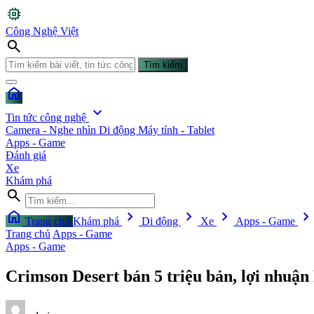
memory
Công Nghệ Việt
search
Tìm kiếm
home
expand_more
Tin tức công nghệ
Camera - Nghe nhìn
Di động
Máy tính - Tablet
Apps - Game
Đánh giá
Xe
Khám phá
search
home
chevron_right
chevron_right
chevron_right
chevron_righ
Trang chủ
Khám phá
Di động
Xe
Apps - Game
Trang chủ
Apps - Game
Apps - Game
Crimson Desert bán 5 triệu bản, lợi nhuận