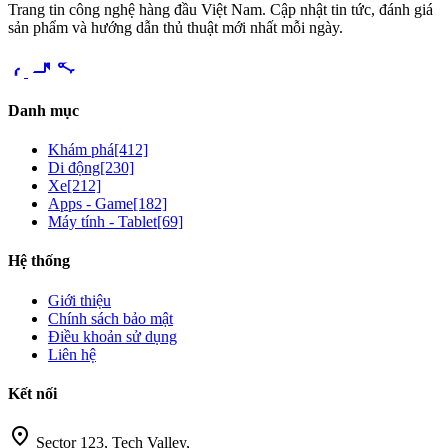
Trang tin công nghệ hàng đầu Việt Nam. Cập nhật tin tức, đánh giá
sản phẩm và hướng dẫn thủ thuật mới nhất mỗi ngày.
videocam
share
Danh mục
Khám phá
[412]
Di động
[230]
Xe
[212]
Apps - Game
[182]
Máy tính - Tablet
[69]
Hệ thống
Giới thiệu
Chính sách bảo mật
Điều khoản sử dụng
Liên hệ
Kết nối
location_on
Sector 123, Tech Valley,