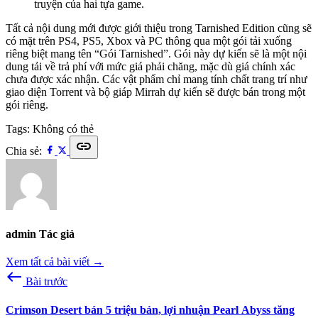
truyện của hai tựa game.
Tất cả nội dung mới được giới thiệu trong Tarnished Edition cũng sẽ
có mặt trên PS4, PS5, Xbox và PC thông qua một gói tải xuống
riêng biệt mang tên “Gói Tarnished”. Gói này dự kiến sẽ là một nội
dung tải về trả phí với mức giá phải chăng, mặc dù giá chính xác
chưa được xác nhận. Các vật phẩm chỉ mang tính chất trang trí như
giao diện Torrent và bộ giáp Mirrah dự kiến sẽ được bán trong một
gói riêng.
Tags:
Không có thẻ
link
Chia sẻ:
admin
Tác giả
Xem tất cả bài viết →
west
Bài trước
Crimson Desert bán 5 triệu bản, lợi nhuận Pearl Abyss tăng