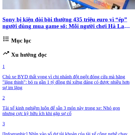
Sony bị kiện đòi bồi thường 435 triệu euro vì “ép”
người dùng mua game số: Mỗi người chơi Hà Lan
có thể nhận khoảng 7.6 triệu đồng
format_list_bulleted
Mục lục
trending_up
Xu hướng đọc
1
Chủ xe BYD thất vọng vì chi nhánh đột ngột đóng cửa mà hãng
"lặng thinh": bỏ ra gần 1 tỷ đồng thì xứng đáng có được nhiều hơn
sự im lặng
2
Tài xế kinh nghiệm luôn để sẵn 3 món này trong xe: Nhỏ gọn
nhưng cực kỳ hữu ích khi gặp sự cố
3
[Infographic] Nhìn vào số dư tài khoản của tài xế công nghệ chạy