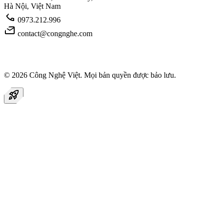
Hà Nội, Việt Nam
call
0973.212.996
mail
contact@congnghe.com
© 2026
Công Nghệ Việt
. Mọi bản quyền được bảo lưu.
rocket_launch