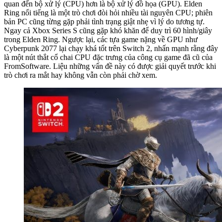
quan đến bộ xử lý (CPU) hơn là bộ xử lý đồ họa (GPU). Elden
Ring nổi tiếng là một trò chơi đòi hỏi nhiều tài nguyên CPU; phiên
bản PC cũng từng gặp phải tình trạng giật nhẹ vì lý do tương tự.
Ngay cả Xbox Series S cũng gặp khó khăn để duy trì 60 hình/giây
trong Elden Ring. Ngược lại, các tựa game nặng về GPU như
Cyberpunk 2077 lại chạy khá tốt trên Switch 2, nhấn mạnh rằng đây
là một nút thắt cổ chai CPU đặc trưng của công cụ game đã cũ của
FromSoftware. Liệu những vấn đề này có được giải quyết trước khi
trò chơi ra mắt hay không vẫn còn phải chờ xem.