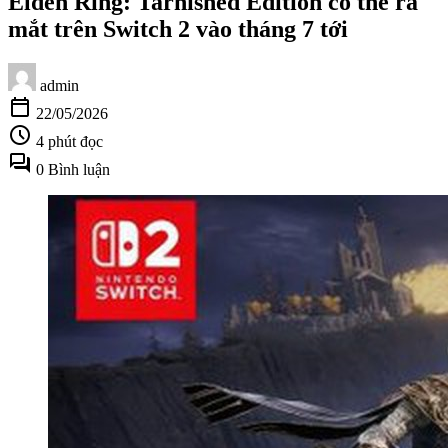
Elden Ring: Tarnished Edition có thể ra
mắt trên Switch 2 vào tháng 7 tới
admin
calendar_today
22/05/2026
schedule
4 phút đọc
forum
0 Bình luận