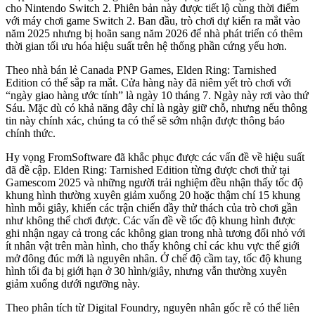
cho Nintendo Switch 2. Phiên bản này được tiết lộ cùng thời điểm
với máy chơi game Switch 2. Ban đầu, trò chơi dự kiến ra mắt vào
năm 2025 nhưng bị hoãn sang năm 2026 để nhà phát triển có thêm
thời gian tối ưu hóa hiệu suất trên hệ thống phần cứng yếu hơn.
Theo nhà bán lẻ Canada PNP Games, Elden Ring: Tarnished
Edition có thể sắp ra mắt. Cửa hàng này đã niêm yết trò chơi với
“ngày giao hàng ước tính” là ngày 10 tháng 7. Ngày này rơi vào thứ
Sáu. Mặc dù có khả năng đây chỉ là ngày giữ chỗ, nhưng nếu thông
tin này chính xác, chúng ta có thể sẽ sớm nhận được thông báo
chính thức.
Hy vọng FromSoftware đã khắc phục được các vấn đề về hiệu suất
đã đề cập. Elden Ring: Tarnished Edition từng được chơi thử tại
Gamescom 2025 và những người trải nghiệm đều nhận thấy tốc độ
khung hình thường xuyên giảm xuống 20 hoặc thậm chí 15 khung
hình mỗi giây, khiến các trận chiến đầy thử thách của trò chơi gần
như không thể chơi được. Các vấn đề về tốc độ khung hình được
ghi nhận ngay cả trong các không gian trong nhà tương đối nhỏ với
ít nhân vật trên màn hình, cho thấy không chỉ các khu vực thế giới
mở đông đúc mới là nguyên nhân. Ở chế độ cầm tay, tốc độ khung
hình tối đa bị giới hạn ở 30 hình/giây, nhưng vẫn thường xuyên
giảm xuống dưới ngưỡng này.
Theo phân tích từ Digital Foundry, nguyên nhân gốc rễ có thể liên