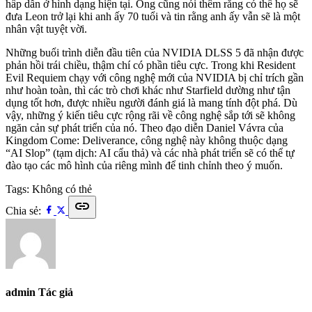
hấp dẫn ở hình dạng hiện tại. Ông cũng nói thêm rằng có thể họ sẽ
đưa Leon trở lại khi anh ấy 70 tuổi và tin rằng anh ấy vẫn sẽ là một
nhân vật tuyệt vời.
Những buổi trình diễn đầu tiên của NVIDIA DLSS 5 đã nhận được
phản hồi trái chiều, thậm chí có phần tiêu cực. Trong khi Resident
Evil Requiem chạy với công nghệ mới của NVIDIA bị chỉ trích gần
như hoàn toàn, thì các trò chơi khác như Starfield dường như tận
dụng tốt hơn, được nhiều người đánh giá là mang tính đột phá. Dù
vậy, những ý kiến tiêu cực rộng rãi về công nghệ sắp tới sẽ không
ngăn cản sự phát triển của nó. Theo đạo diễn Daniel Vávra của
Kingdom Come: Deliverance, công nghệ này không thuộc dạng
“AI Slop” (tạm dịch: AI cẩu thả) và các nhà phát triển sẽ có thể tự
đào tạo các mô hình của riêng mình để tinh chỉnh theo ý muốn.
Tags:
Không có thẻ
link
Chia sẻ:
admin
Tác giả