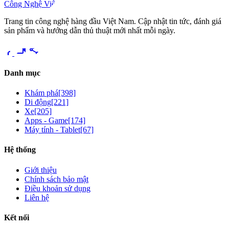
Công Nghệ Việt
Trang tin công nghệ hàng đầu Việt Nam. Cập nhật tin tức, đánh giá
sản phẩm và hướng dẫn thủ thuật mới nhất mỗi ngày.
videocam
share
Danh mục
Khám phá
[398]
Di động
[221]
Xe
[205]
Apps - Game
[174]
Máy tính - Tablet
[67]
Hệ thống
Giới thiệu
Chính sách bảo mật
Điều khoản sử dụng
Liên hệ
Kết nối