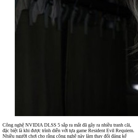
Công nghệ NVIDIA DLSS 5 sắp ra mắt đã gây ra nhiều tranh cãi,
đặc biệt là khi được trình diễn với tựa game Resident Evil Requiem.
Nhiều người chơi cho rằng công nghệ này làm thay đổi đáng kể