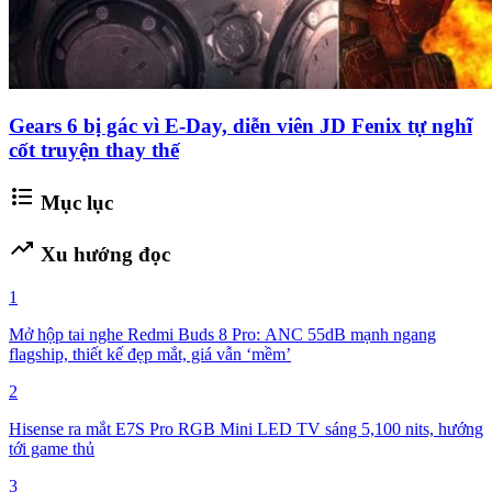
Gears 6 bị gác vì E-Day, diễn viên JD Fenix tự nghĩ
cốt truyện thay thế
format_list_bulleted
Mục lục
trending_up
Xu hướng đọc
1
Mở hộp tai nghe Redmi Buds 8 Pro: ANC 55dB mạnh ngang
flagship, thiết kế đẹp mắt, giá vẫn ‘mềm’
2
Hisense ra mắt E7S Pro RGB Mini LED TV sáng 5,100 nits, hướng
tới game thủ
3