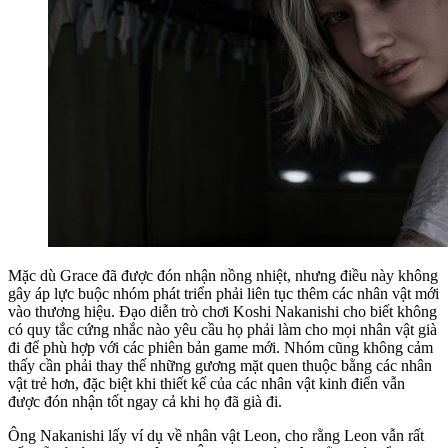
Mặc dù Grace đã được đón nhận nồng nhiệt, nhưng điều này không
gây áp lực buộc nhóm phát triển phải liên tục thêm các nhân vật mới
vào thương hiệu. Đạo diễn trò chơi Koshi Nakanishi cho biết không
có quy tắc cứng nhắc nào yêu cầu họ phải làm cho mọi nhân vật già
đi để phù hợp với các phiên bản game mới. Nhóm cũng không cảm
thấy cần phải thay thế những gương mặt quen thuộc bằng các nhân
vật trẻ hơn, đặc biệt khi thiết kế của các nhân vật kinh điển vẫn
được đón nhận tốt ngay cả khi họ đã già đi.
Ông Nakanishi lấy ví dụ về nhân vật Leon, cho rằng Leon vẫn rất