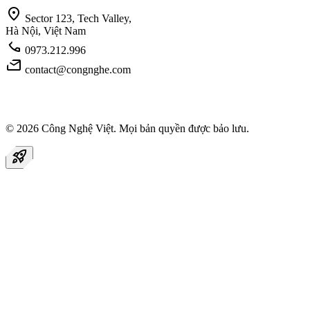
location_on
Sector 123, Tech Valley,
Hà Nội, Việt Nam
call
0973.212.996
mail
contact@congnghe.com
© 2026
Công Nghệ Việt
. Mọi bản quyền được bảo lưu.
rocket_launch