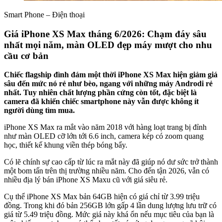
Smart Phone – Điện thoại
Giá iPhone XS Max tháng 6/2026: Chạm đáy sâu
nhất mọi năm, màn OLED đẹp máy mượt cho nhu
cầu cơ bản
Chiếc flagship đình đám một thời iPhone XS Max hiện giảm giá
sâu đến mức nó rẻ như bèo, ngang với những máy Androdi rẻ
nhất. Tuy nhiên chất lượng phần cứng còn tốt, đặc biệt là
camera đã khiến chiếc smartphone này vẫn được không ít
người dùng tìm mua.
iPhone XS Max ra mắt vào năm 2018 với hàng loạt trang bị đỉnh
như màn OLED cỡ lớn tới 6.6 inch, camera kép có zoom quang
học, thiết kế khung viền thép bóng bẩy.
Có lẽ chính sự cao cấp từ lúc ra mắt này đã giúp nó dư sức trở thành
một bom tấn trên thị trường nhiều năm. Cho đến tận 2026, vẫn có
nhiều địa lý bán iPhone XS Maxu cũ với giá siêu rẻ.
Cụ thể iPhone XS Max bản 64GB hiện có giá chỉ từ 3.99 triệu
đồng. Trong khi đó bản 256GB lớn gấp 4 lần dung lượng lưu trữ có
giá từ 5.49 triệu đồng. Mức giá này khá ổn nếu mục tiêu của bạn là