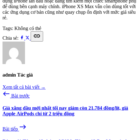
dụng iPhone lần dầu hoặc đang tìm kiếm một chiếc smartphone phụ
để dùng bên cạnh máy chính. iPhone XS Max vẫn còn dùng tốt với
các ứng dụng cơ bản cũng như quay chụp ổn định với mức giá siêu
rẻ.
Tags:
Không có thẻ
link
Chia sẻ:
admin
Tác giả
Xem tất cả bài viết →
west
Bài trước
Giá xăng dầu mới nhất tối nay giảm còn 21.784 đồng/lít, giá
Apple AirPods chỉ từ 2 triệu đồng
east
Bài tiếp