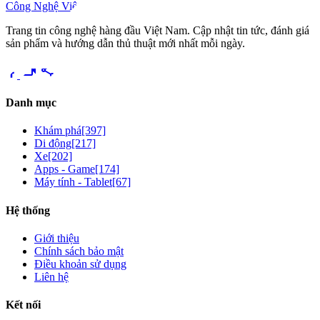
Công Nghệ Việt
Trang tin công nghệ hàng đầu Việt Nam. Cập nhật tin tức, đánh giá
sản phẩm và hướng dẫn thủ thuật mới nhất mỗi ngày.
videocam
share
Danh mục
Khám phá
[397]
Di động
[217]
Xe
[202]
Apps - Game
[174]
Máy tính - Tablet
[67]
Hệ thống
Giới thiệu
Chính sách bảo mật
Điều khoản sử dụng
Liên hệ
Kết nối