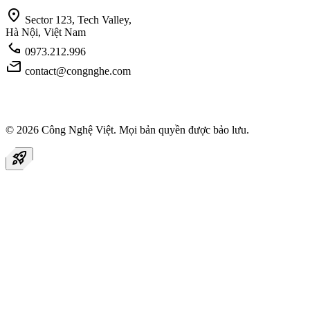
location_on
Sector 123, Tech Valley,
Hà Nội, Việt Nam
call
0973.212.996
mail
contact@congnghe.com
© 2026
Công Nghệ Việt
. Mọi bản quyền được bảo lưu.
rocket_launch