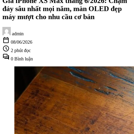
Giá iPhone XS Max tháng 6/2026: Chạm
đáy sâu nhất mọi năm, màn OLED đẹp
máy mượt cho nhu cầu cơ bản
admin
calendar_today
08/06/2026
schedule
2 phút đọc
forum
0 Bình luận