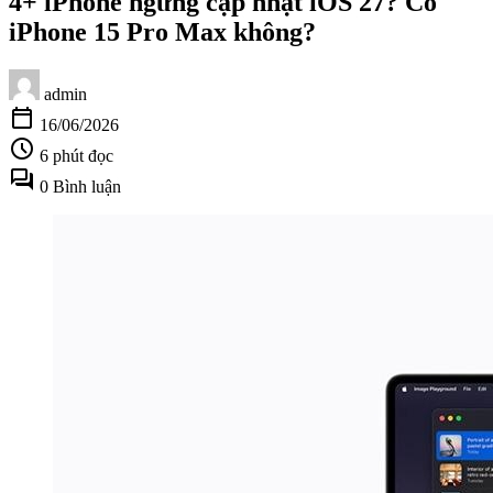
4+ iPhone ngừng cập nhật iOS 27? Có
iPhone 15 Pro Max không?
admin
calendar_today
16/06/2026
schedule
6 phút đọc
forum
0 Bình luận