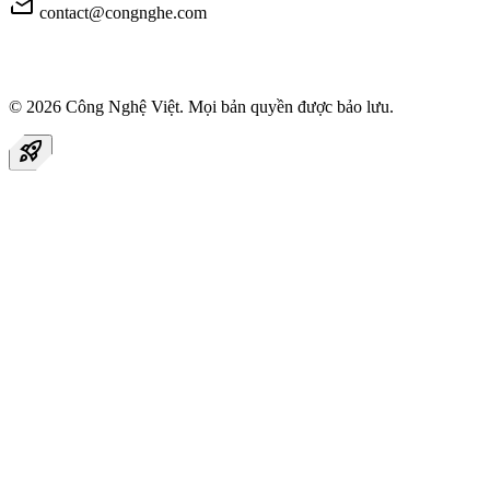
mail
contact@congnghe.com
© 2026
Công Nghệ Việt
. Mọi bản quyền được bảo lưu.
rocket_launch