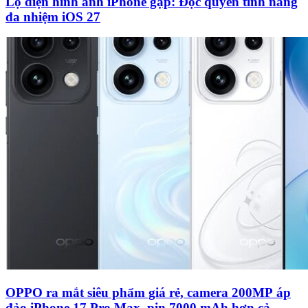
Lộ diện hình ảnh iPhone gập: Độc quyền tính năng
đa nhiệm iOS 27
OPPO ra mắt siêu phẩm giá rẻ, camera 200MP áp
đảo iPhone 17 Pro Max, pin 7000 mAh hơn cả