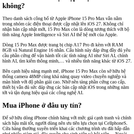
không?
Theo danh sách công bố từ Apple iPhone 15 Pro Max vẫn nằm
trong nhóm các điện thoại được cập nhật lên iOS 27. Không chỉ
nhận bản cập nhật mới, 15 Pro Max còn là dòng tương thích với bộ
tính năng Apple Intelligence và Siri AI thế hệ mới của Apple.
Dòng 15 Pro Max được trang bị chip A17 Pro đi kèm với RAM
8GB và Natural Engine 16 nhân. Cấu hình này đáp ứng đầy đủ yêu
cầu phần cứng để vận hành tốt các tính năng AI như Siri AI, chỉnh
hình AI, tìm kiếm thông minh,… và nhiều tính năng khác từ iOS 27.
Bên cạnh hiệu năng mạnh mẽ, iPhone 15 Pro Max còn sở hữu hệ
thống camera 48MP cùng khả năng quay video chuyên nghiệp và
màn hình với độ phân giải cao. Nhờ nền tảng phần cứng cao cấp,
thiết bị vẫn đủ sức đáp ứng các bản cập nhật iOS trong những năm
tới và tận dụng hiệu quả các công nghệ AI.
Mua iPhone ở đâu uy tín?
Để sở hữu dòng iPhone chính hãng với mức giá cạnh tranh và chính
sách hậu mãi tốt, người dùng nên ưu tiên lựa chọn tại CellphoneS.
Cửa hàng thường xuyên triển khai các chương trình ưu đãi hấp dẫn
như phiếu giảm giá, đặc quyền cho sinh viên và hội viên… Ngoài