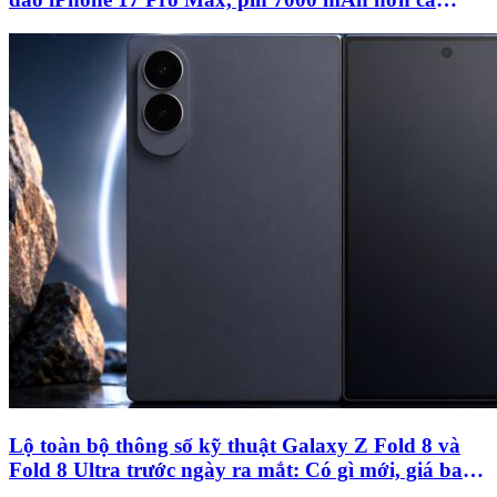
Galaxy S26 Ultra
Lộ toàn bộ thông số kỹ thuật Galaxy Z Fold 8 và
Fold 8 Ultra trước ngày ra mắt: Có gì mới, giá bao
nhiêu?