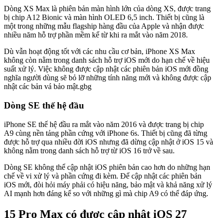
Dòng XS Max là phiên bản màn hình lớn của dòng XS, được trang
bị chip A12 Bionic và màn hình OLED 6,5 inch. Thiết bị cũng là
một trong những mẫu flagship hàng đầu của Apple và nhận được
nhiều năm hỗ trợ phần mềm kể từ khi ra mắt vào năm 2018.
Dù vẫn hoạt động tốt với các nhu cầu cơ bản, iPhone XS Max
không còn nằm trong danh sách hỗ trợ iOS mới do hạn chế về hiệu
suất xử lý. Việc không được cập nhật các phiên bản iOS mới đồng
nghĩa người dùng sẽ bỏ lỡ những tính năng mới và không được cập
nhật các bản vá bảo mật.gbg
Dòng SE thế hệ đầu
iPhone SE thế hệ đầu ra mắt vào năm 2016 và được trang bị chip
A9 cùng nền tảng phần cứng với iPhone 6s. Thiết bị cũng đã từng
được hỗ trợ qua nhiều đời iOS nhưng đã dừng cập nhật ở iOS 15 và
không nằm trong danh sách hỗ trợ từ iOS 16 trở về sau.
Dòng SE không thể cập nhật iOS phiên bản cao hơn do những hạn
chế về vi xử lý và phần cứng đi kèm. Để cập nhật các phiên bản
iOS mới, đòi hỏi máy phải có hiệu năng, bảo mật và khả năng xử lý
AI mạnh hơn đáng kể so với những gì mà chip A9 có thể đáp ứng.
15 Pro Max có được cập nhật iOS 27