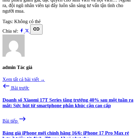
ra, đội ngũ nhân viên tại đây luôn sẵn sàng tư vấn tận tình cho
người mua.
Tags:
Không có thẻ
link
Chia sẻ:
admin
Tác giả
Xem tất cả bài viết →
west
Bài trước
Doanh số Xiaomi 17T Series tăng trưởng 40% sau một tuần ra
mắt: Sức hút từ smartphone phân khúc cận cao cấp
east
Bài tiếp
Bảng giá iPhone mới chính hãng 16/6: iPhone 17 Pro Max rẻ