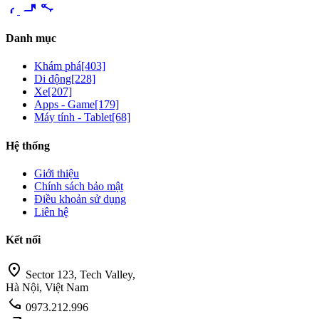
videocam
share
Danh mục
Khám phá
[403]
Di động
[228]
Xe
[207]
Apps - Game
[179]
Máy tính - Tablet
[68]
Hệ thống
Giới thiệu
Chính sách bảo mật
Điều khoản sử dụng
Liên hệ
Kết nối
location_on
Sector 123, Tech Valley,
Hà Nội, Việt Nam
call
0973.212.996