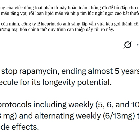
ọng của việc dùng loại phân tử này hoàn toàn không đủ để bù đắp cho n
máu tăng vọt, rối loạn lipid máu và nhịp tim lúc nghỉ ngơi cao bất thư
 của mình, công ty Blueprint do anh sáng lập vẫn vừa kêu gọi thành cô
ơng mại hóa chính thứ quy trình can thiệp đầy rủi ro này.