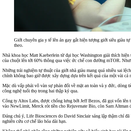
Giới chuyên gia y tế lên án gay gắt hiện tượng giới siêu giàu 
theo.
Nhà khoa học Matt Kaeberlein từ đại học Washington giải thích hiện t
của chuột lên tới 60% thông qua việc ức chế con đường mTOR. Nhưng 
Những trải nghiệm tự thuật của giới nhà giàu mang quá nhiều sai lệch
chính không bao giờ được xây dựng dựa trên kết quả của một vài cá 
Mặc dù vấp phải vô vàn sự phản đối về mặt an toàn và y đức, dòng 
công nghệ tuổi thọ trong hai thập kỷ qua.
Công ty Altos Labs, được chống lưng bởi Jeff Bezos, đã gọi vốn lên tớ
vào NewLimit, Merck rót tiền cho Rejuvenate Bio, còn Sam Altman đ
Đáng chú ý, Life Biosciences do David Sinclair sáng lập thậm chí đã
nghiên cứu cơ chế lão hóa dài hạn.