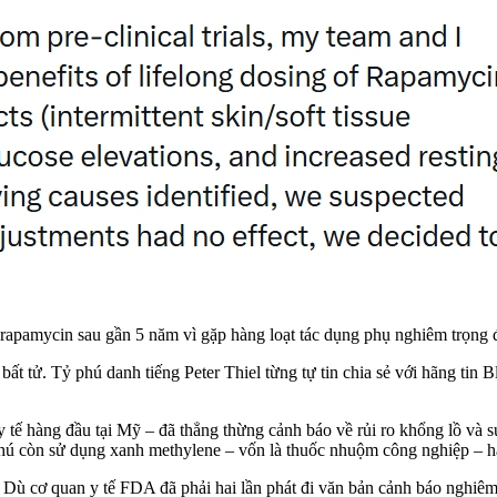
pamycin sau gần 5 năm vì gặp hàng loạt tác dụng phụ nghiêm trọng đe
ất tử. Tỷ phú danh tiếng Peter Thiel từng tự tin chia sẻ với hãng t
tế hàng đầu tại Mỹ – đã thẳng thừng cảnh báo về rủi ro khổng lồ và s
hú còn sử dụng xanh methylene – vốn là thuốc nhuộm công nghiệp – hay 
 Dù cơ quan y tế FDA đã phải hai lần phát đi văn bản cảnh báo nghiê