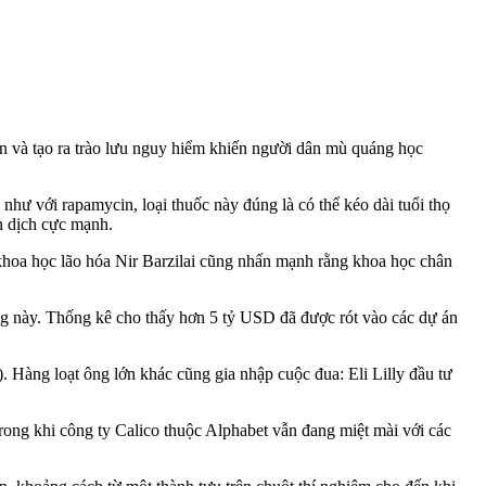
uẩn và tạo ra trào lưu nguy hiểm khiến người dân mù quáng học
như với rapamycin, loại thuốc này đúng là có thể kéo dài tuổi thọ
n dịch cực mạnh.
i khoa học lão hóa Nir Barzilai cũng nhấn mạnh rằng khoa học chân
g này. Thống kê cho thấy hơn 5 tỷ USD đã được rót vào các dự án
). Hàng loạt ông lớn khác cũng gia nhập cuộc đua: Eli Lilly đầu tư
rong khi công ty Calico thuộc Alphabet vẫn đang miệt mài với các