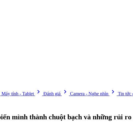
t
chevron_right
chevron_right
chevron_right
Máy tính - Tablet
Đánh giá
Camera - Nghe nhìn
Tin tức
 biến mình thành chuột bạch và những rủi ro