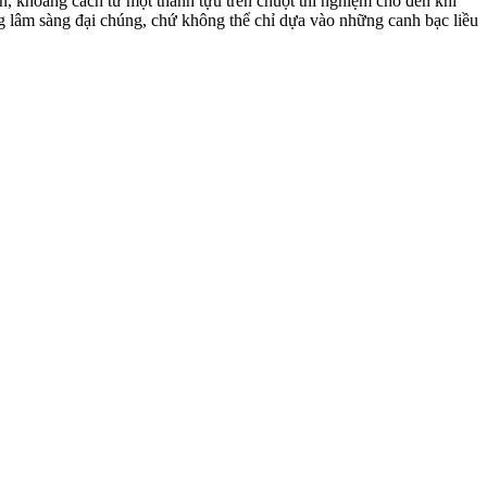
ên, khoảng cách từ một thành tựu trên chuột thí nghiệm cho đến khi
g lâm sàng đại chúng, chứ không thể chỉ dựa vào những canh bạc liều