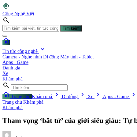
memory
Công Nghệ Việt
search
Tìm kiếm
home
expand_more
Tin tức công nghệ
Camera - Nghe nhìn
Di động
Máy tính - Tablet
Apps - Game
Đánh giá
Xe
Khám phá
search
home
chevron_right
chevron_right
chevron_right
chevron_righ
Trang chủ
Khám phá
Di động
Xe
Apps - Game
Trang chủ
Khám phá
Khám phá
Tham vọng ‘bất tử’ của giới siêu giàu: Tự