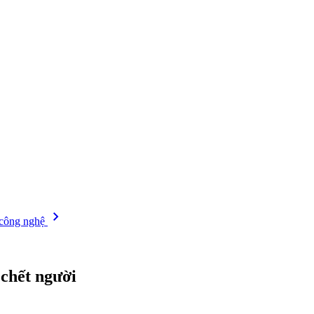
chevron_right
 công nghệ
 chết người