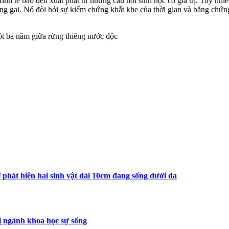
ình tế bào đều xuất phát từ những câu hỏi sinh học có giá trị. Tuy nhi
ng gai. Nó đòi hỏi sự kiểm chứng khắt khe của thời gian và bằng chứn
ót ba năm giữa rừng thiêng nước độc
phát hiện hai sinh vật dài 10cm đang sống dưới da
ị ngành khoa học sự sống