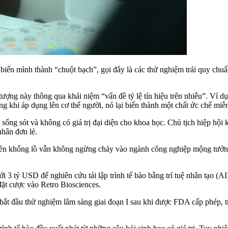
tự biến mình thành “chuột bạch”, gọi đây là các thử nghiệm trái quy ch
ượng này thông qua khái niệm “vấn đề tỷ lệ tín hiệu trên nhiễu”. Ví dụ 
khi áp dụng lên cơ thể người, nó lại biến thành một chất ức chế miễ
 sống sót và không có giá trị đại diện cho khoa học. Chủ tịch hiệp hộ
nhân đơn lẻ.
tiền khổng lồ vẫn không ngừng chảy vào ngành công nghiệp mộng tưởn
i 3 tỷ USD để nghiên cứu tái lập trình tế bào bằng trí tuệ nhân tạo (AI
ặt cược vào Retro Biosciences.
 bắt đầu thử nghiệm lâm sàng giai đoạn I sau khi được FDA cấp phép, t