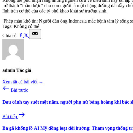
Không thể phủ nhận rằng những nghiên cứu về biểu sinh hay tái lập tr
trở thành “thần dược” cho con người là một chặng đường dài đầy chô
lĩnh trên cơ thể của các tỷ phú khao khát sự trường sinh.
Phép màu khó tin: Người đàn ông Indonesia mắc bệnh tâm lý sống s
Tags:
Không có thẻ
link
Chia sẻ:
admin
Tác giả
Xem tất cả bài viết →
west
Bài trước
Đau cánh tay suốt một năm, người phụ nữ bàng hoàng khi bác sĩ 
east
Bài tiếp
Ba gã khổng lồ AI Mỹ đồng loạt đổi hướng: Tham vọng thống tr