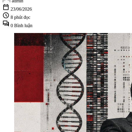
admin
calendar_today
23/06/2026
schedule
8 phút đọc
forum
0 Bình luận