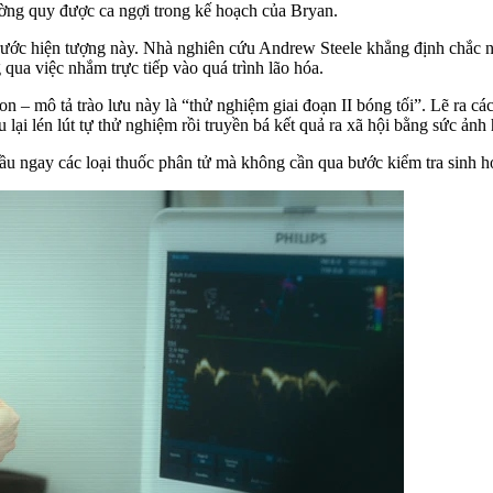
ờng quy được ca ngợi trong kế hoạch của Bryan.
c hiện tượng này. Nhà nghiên cứu Andrew Steele khẳng định chắc nịch 
 qua việc nhắm trực tiếp vào quá trình lão hóa.
 mô tả trào lưu này là “thử nghiệm giai đoạn II bóng tối”. Lẽ ra các
 lại lén lút tự thử nghiệm rồi truyền bá kết quả ra xã hội bằng sức ản
ầu ngay các loại thuốc phân tử mà không cần qua bước kiểm tra sinh h