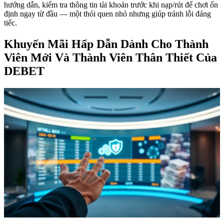
hướng dẫn, kiểm tra thông tin tài khoản trước khi nạp/rút để chơi ổn
định ngay từ đầu — một thói quen nhỏ nhưng giúp tránh lỗi đáng
tiếc.
Khuyến Mãi Hấp Dẫn Dành Cho Thành
Viên Mới Và Thành Viên Thân Thiết Của
DEBET