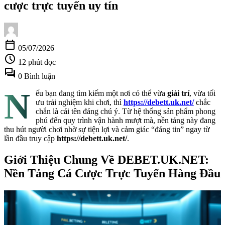
cược trực tuyến uy tín
calendar_today
05/07/2026
schedule
12 phút đọc
forum
0 Bình luận
N
ếu bạn đang tìm kiếm một nơi có thể vừa
giải trí
, vừa tối
ưu trải nghiệm khi chơi, thì
https://debett.uk.net/
chắc
chắn là cái tên đáng chú ý. Từ hệ thống sản phẩm phong
phú đến quy trình vận hành mượt mà, nền tảng này đang
thu hút người chơi nhờ sự tiện lợi và cảm giác “đáng tin” ngay từ
lần đầu truy cập
https://debett.uk.net/
.
Giới Thiệu Chung Về DEBET.UK.NET:
Nền Tảng Cá Cược Trực Tuyến Hàng Đầu