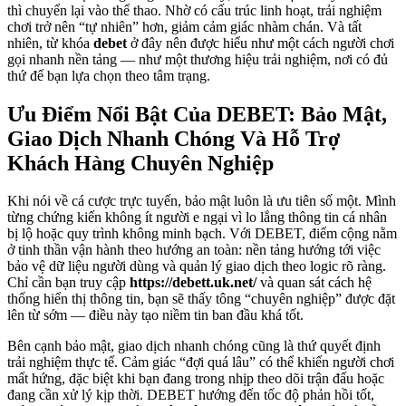
thì chuyển lại vào thể thao. Nhờ có cấu trúc linh hoạt, trải nghiệm
chơi trở nên “tự nhiên” hơn, giảm cảm giác nhàm chán. Và tất
nhiên, từ khóa
debet
ở đây nên được hiểu như một cách người chơi
gọi nhanh nền tảng — như một thương hiệu trải nghiệm, nơi có đủ
thứ để bạn lựa chọn theo tâm trạng.
Ưu Điểm Nổi Bật Của DEBET: Bảo Mật,
Giao Dịch Nhanh Chóng Và Hỗ Trợ
Khách Hàng Chuyên Nghiệp
Khi nói về cá cược trực tuyến, bảo mật luôn là ưu tiên số một. Mình
từng chứng kiến không ít người e ngại vì lo lắng thông tin cá nhân
bị lộ hoặc quy trình không minh bạch. Với DEBET, điểm cộng nằm
ở tinh thần vận hành theo hướng an toàn: nền tảng hướng tới việc
bảo vệ dữ liệu người dùng và quản lý giao dịch theo logic rõ ràng.
Chỉ cần bạn truy cập
https://debett.uk.net/
và quan sát cách hệ
thống hiển thị thông tin, bạn sẽ thấy tông “chuyên nghiệp” được đặt
lên từ sớm — điều này tạo niềm tin ban đầu khá tốt.
Bên cạnh bảo mật, giao dịch nhanh chóng cũng là thứ quyết định
trải nghiệm thực tế. Cảm giác “đợi quá lâu” có thể khiến người chơi
mất hứng, đặc biệt khi bạn đang trong nhịp theo dõi trận đấu hoặc
đang cần xử lý kịp thời. DEBET hướng đến tốc độ phản hồi tốt,