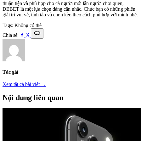
thuận tiện và phù hợp cho cả người mới lẫn người chơi quen,
DEBET là một lựa chọn đáng cân nhắc. Chúc bạn có những phiên
giải trí vui vẻ, tỉnh táo và chọn kèo theo cách phù hợp với mình nhé.
Tags:
Không có thẻ
link
Chia sẻ:
Tác giả
Xem tất cả bài viết →
Nội dung liên quan