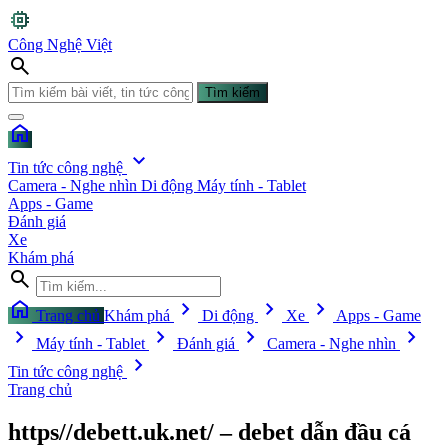
memory
Công Nghệ Việt
search
Tìm kiếm
home
expand_more
Tin tức công nghệ
Camera - Nghe nhìn
Di động
Máy tính - Tablet
Apps - Game
Đánh giá
Xe
Khám phá
search
home
chevron_right
chevron_right
chevron_right
Trang chủ
Khám phá
Di động
Xe
Apps - Game
chevron_right
chevron_right
chevron_right
chevron_right
Máy tính - Tablet
Đánh giá
Camera - Nghe nhìn
chevron_right
Tin tức công nghệ
Trang chủ
https//debett.uk.net/ – debet dẫn đầu cá