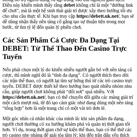
Điều này khiến mình thấy rằng
debet
không chỉ là một “đường link
để chơi”, mà là một hệ sinh thái giải trí được xây theo hướng tối ưu
cho nhu cầu thực tế. Khi bạn truy cập
https://debett.uk.net/
, bạn sẽ
dễ dàng nhận thấy nền tảng cố gắng tạo sự thuận tiện trong mọi
bước, từ tìm tỷ lệ đến quản lý phiên chơi.
Các Sản Phẩm Cá Cược Đa Dạng Tại
DEBET: Từ Thể Thao Đến Casino Trực
Tuyến
Nếu phải chọn một lý do khiến nhiều người gắn bó với nền tảng cá
cược, thì mình nghĩ đó là “tính đa dạng”. Có người thích theo dõi
các trận thể thao, có người lại tìm sự hứng thú từ các trò casino trực
tuyến. DEBET được thiết kế theo hướng bao quát nhiều nhóm nhu
cầu, giúp người chơi không phải “đổi nơi” quá nhiều. Với
https://debett.uk.net/
, bạn có thể chuyển đổi giữa các mảng giải trí
một cách mượt mà, từ đó tạo cảm giác như đang dùng một nền tảng
“tổng hợp” hơn là một trang chỉ có một vài trò đơn lẻ.
Một góc nhìn cá nhân khác của mình là: khi sản phẩm đa dạng,
người chơi thường có xu hướng khám phá và quản trị thời gian tốt
hơn. Ví dụ, trong thời gian chờ sự kiện thể thao, bạn có thể thử các
trò casino nhẹ nhàng để giải tỏa tâm lý; khi đến trận đấu yêu thích