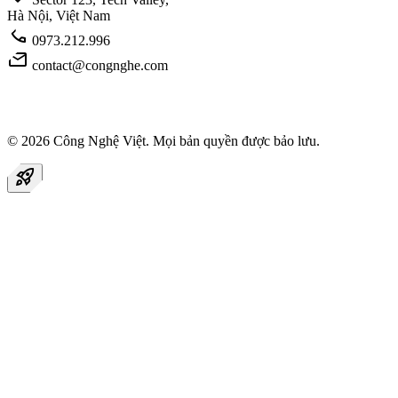
Hà Nội, Việt Nam
call
0973.212.996
mail
contact@congnghe.com
© 2026
Công Nghệ Việt
. Mọi bản quyền được bảo lưu.
rocket_launch