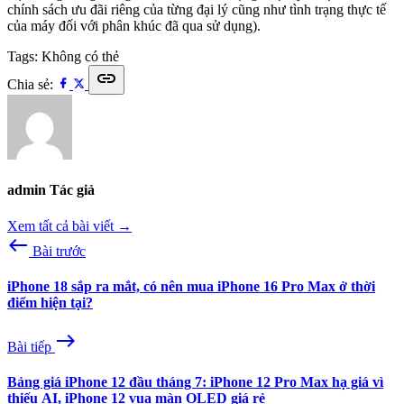
chính sách ưu đãi riêng của từng đại lý cũng như tình trạng thực tế
của máy đối với phân khúc đã qua sử dụng).
Tags:
Không có thẻ
link
Chia sẻ:
admin
Tác giả
Xem tất cả bài viết →
west
Bài trước
iPhone 18 sắp ra mắt, có nên mua iPhone 16 Pro Max ở thời
điểm hiện tại?
east
Bài tiếp
Bảng giá iPhone 12 đầu tháng 7: iPhone 12 Pro Max hạ giá vì
thiếu AI, iPhone 12 vua màn OLED giá rẻ