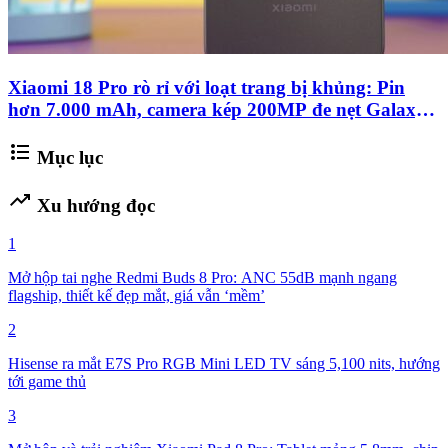
Xiaomi 18 Pro rò rỉ với loạt trang bị khủng: Pin
hơn 7.000 mAh, camera kép 200MP đe nẹt Galaxy
S26 Ultra
format_list_bulleted
Mục lục
trending_up
Xu hướng đọc
1
Mở hộp tai nghe Redmi Buds 8 Pro: ANC 55dB mạnh ngang
flagship, thiết kế đẹp mắt, giá vẫn ‘mềm’
2
Hisense ra mắt E7S Pro RGB Mini LED TV sáng 5,100 nits, hướng
tới game thủ
3