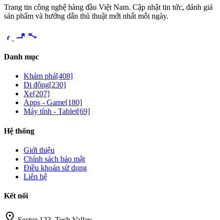
Trang tin công nghệ hàng đầu Việt Nam. Cập nhật tin tức, đánh giá
sản phẩm và hướng dẫn thủ thuật mới nhất mỗi ngày.
videocam
share
Danh mục
Khám phá
[408]
Di động
[230]
Xe
[207]
Apps - Game
[180]
Máy tính - Tablet
[69]
Hệ thống
Giới thiệu
Chính sách bảo mật
Điều khoản sử dụng
Liên hệ
Kết nối
location_on
Sector 123, Tech Valley,