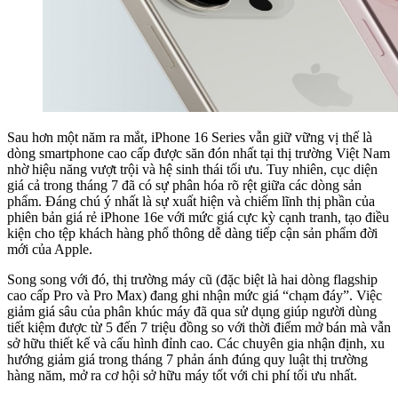
Sau hơn một năm ra mắt, iPhone 16 Series vẫn giữ vững vị thế là
dòng smartphone cao cấp được săn đón nhất tại thị trường Việt Nam
nhờ hiệu năng vượt trội và hệ sinh thái tối ưu. Tuy nhiên, cục diện
giá cả trong tháng 7 đã có sự phân hóa rõ rệt giữa các dòng sản
phẩm. Đáng chú ý nhất là sự xuất hiện và chiếm lĩnh thị phần của
phiên bản giá rẻ iPhone 16e với mức giá cực kỳ cạnh tranh, tạo điều
kiện cho tệp khách hàng phổ thông dễ dàng tiếp cận sản phẩm đời
mới của Apple.
Song song với đó, thị trường máy cũ (đặc biệt là hai dòng flagship
cao cấp Pro và Pro Max) đang ghi nhận mức giá “chạm đáy”. Việc
giảm giá sâu của phân khúc máy đã qua sử dụng giúp người dùng
tiết kiệm được từ 5 đến 7 triệu đồng so với thời điểm mở bán mà vẫn
sở hữu thiết kế và cấu hình đỉnh cao. Các chuyên gia nhận định, xu
hướng giảm giá trong tháng 7 phản ánh đúng quy luật thị trường
hàng năm, mở ra cơ hội sở hữu máy tốt với chi phí tối ưu nhất.