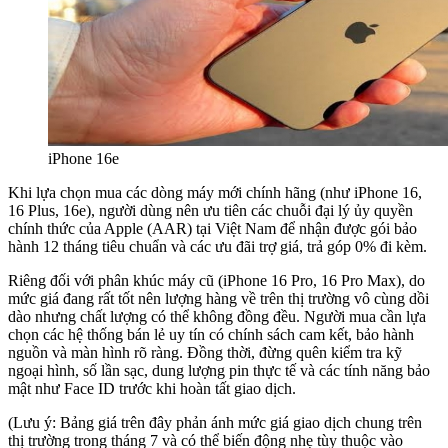
iPhone 16e
Khi lựa chọn mua các dòng máy mới chính hãng (như iPhone 16,
16 Plus, 16e), người dùng nên ưu tiên các chuỗi đại lý ủy quyền
chính thức của Apple (AAR) tại Việt Nam để nhận được gói bảo
hành 12 tháng tiêu chuẩn và các ưu đãi trợ giá, trả góp 0% đi kèm.
Riêng đối với phân khúc máy cũ (iPhone 16 Pro, 16 Pro Max), do
mức giá đang rất tốt nên lượng hàng về trên thị trường vô cùng dồi
dào nhưng chất lượng có thể không đồng đều. Người mua cần lựa
chọn các hệ thống bán lẻ uy tín có chính sách cam kết, bảo hành
nguồn và màn hình rõ ràng. Đồng thời, đừng quên kiểm tra kỹ
ngoại hình, số lần sạc, dung lượng pin thực tế và các tính năng bảo
mật như Face ID trước khi hoàn tất giao dịch.
(Lưu ý: Bảng giá trên đây phản ánh mức giá giao dịch chung trên
thị trường trong tháng 7 và có thể biến động nhẹ tùy thuộc vào