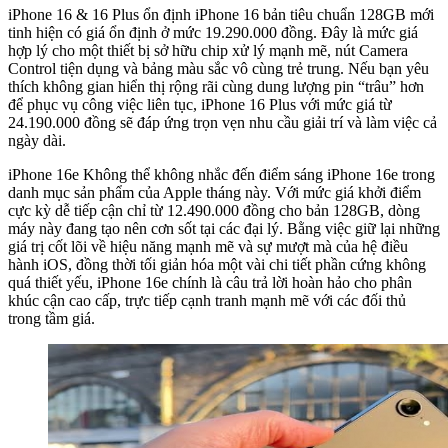
iPhone 16 & 16 Plus ổn định iPhone 16 bản tiêu chuẩn 128GB mới
tinh hiện có giá ổn định ở mức 19.290.000 đồng. Đây là mức giá
hợp lý cho một thiết bị sở hữu chip xử lý mạnh mẽ, nút Camera
Control tiện dụng và bảng màu sắc vô cùng trẻ trung. Nếu bạn yêu
thích không gian hiển thị rộng rãi cùng dung lượng pin “trâu” hơn
để phục vụ công việc liên tục, iPhone 16 Plus với mức giá từ
24.190.000 đồng sẽ đáp ứng trọn vẹn nhu cầu giải trí và làm việc cả
ngày dài.
iPhone 16e Không thể không nhắc đến điểm sáng iPhone 16e trong
danh mục sản phẩm của Apple tháng này. Với mức giá khởi điểm
cực kỳ dễ tiếp cận chỉ từ 12.490.000 đồng cho bản 128GB, dòng
máy này đang tạo nên cơn sốt tại các đại lý. Bằng việc giữ lại những
giá trị cốt lõi về hiệu năng mạnh mẽ và sự mượt mà của hệ điều
hành iOS, đồng thời tối giản hóa một vài chi tiết phần cứng không
quá thiết yếu, iPhone 16e chính là câu trả lời hoàn hảo cho phân
khúc cận cao cấp, trực tiếp cạnh tranh mạnh mẽ với các đối thủ
trong tầm giá.