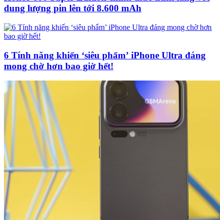
dung lượng pin lên tới 8.600 mAh
6 Tính năng khiến ‘siêu phẩm’ iPhone Ultra đáng
mong chờ hơn bao giờ hết!