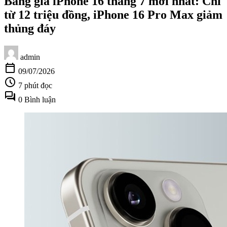
Bảng giá iPhone 16 tháng 7 mới nhất: Chỉ
từ 12 triệu đồng, iPhone 16 Pro Max giảm
thủng đáy
admin
calendar_today
09/07/2026
schedule
7 phút đọc
forum
0 Bình luận